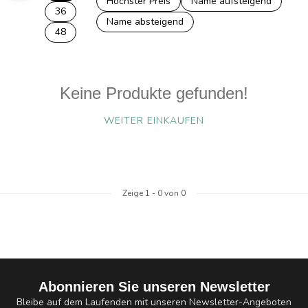
Höchster Preis
Name aufsteigend
36
Name absteigend
48
Keine Produkte gefunden!
WEITER EINKAUFEN
Zeige
1
-
0
von 0
Abonnieren Sie unseren Newsletter
Bleibe auf dem Laufenden mit unseren Newsletter-Angeboten