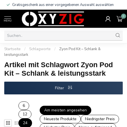
Gratisgeschenk aus einer vorgegebenen Auswahl auswählen
0
MENU
Startseite
/
Schlagworte
/
Zyon Pod Kit – Schlank &
leistungsstark
Artikel mit Schlagwort Zyon Pod
Kit – Schlank & leistungsstark
Filter
6
Am meisten angesehen
12
Neueste Produkte
Niedrigster Preis
24