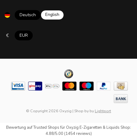
English
Deutsch
€
EUR
© Copyright 2026 Oxyzig
|
Shop by
by
Lightport
Bewertung auf
Trusted Shops
für Oxyzig E-Zigaretten & Liquids Shop:
4.88/5.00 (1454 reviews)