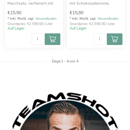
Macchiato, verfeinert mit
mit Schokoladennote.
aromatisch-süßem
Intensiver Robusta
€15,90
€15,90
Haselnuss-Sirup
verfeinert m...
* Inkl. MwSt. zzgl.
Versandkosten
* Inkl. MwSt. zzgl.
Versandkosten
Grundpreis: €1.590,00 / Liter
Grundpreis: €1.590,00 / Liter
Auf Lager
Auf Lager
Zeige
1
-
4
von 4