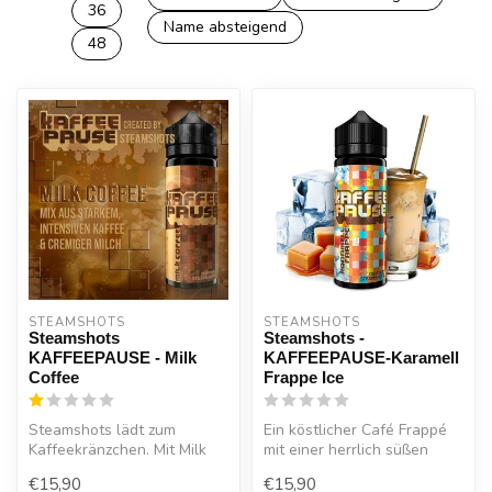
36
Name absteigend
48
STEAMSHOTS
STEAMSHOTS
Steamshots
Steamshots -
KAFFEEPAUSE - Milk
KAFFEEPAUSE-Karamell
Coffee
Frappe Ice
Steamshots lädt zum
Ein köstlicher Café Frappé
Kaffeekränzchen. Mit Milk
mit einer herrlich süßen
Coffee Kaffeepause kreiert
Karamellnote, natürlich
€15,90
€15,90
uns Ste...
wird...