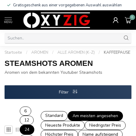
Gratisgeschenk aus einer vorgegebenen Auswahl auswählen
0
MENU
Startseite
/
AROMEN
/
ALLE AROMEN (K-Z)
/
KAFFEEPAUSE
STEAMSHOTS AROMEN
Aromen von dem bekannten Youtuber Steamshots
Filter
6
Standard
Am meisten angesehen
12
Neueste Produkte
Niedrigster Preis
24
Höchster Preis
Name aufsteigend