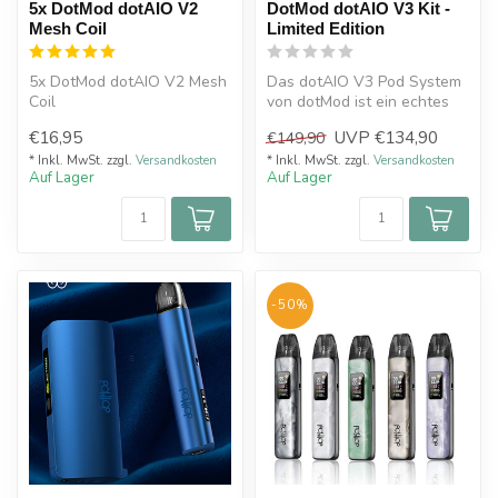
5x DotMod dotAIO V2
DotMod dotAIO V3 Kit -
Mesh Coil
Limited Edition
5x DotMod dotAIO V2 Mesh
Das dotAIO V3 Pod System
Coil
von dotMod ist ein echtes
Premium All-in-One Gerät
€16,95
UVP
€134,90
€149,90
für ...
* Inkl. MwSt. zzgl.
Versandkosten
* Inkl. MwSt. zzgl.
Versandkosten
Auf Lager
Auf Lager
-50%