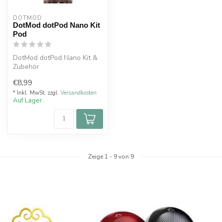
DOTMOD
DotMod dotPod Nano Kit
Pod
DotMod dotPod Nano Kit &
Zubehör
€8,99
* Inkl. MwSt. zzgl.
Versandkosten
Auf Lager
Zeige
1
-
9
von 9