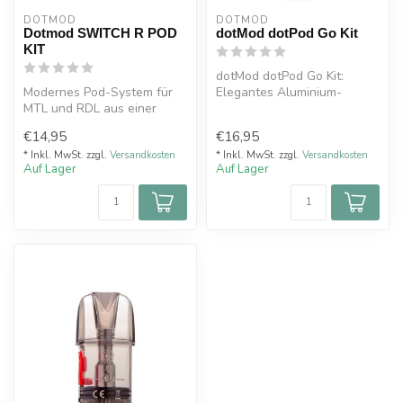
DOTMOD
DOTMOD
Dotmod SWITCH R POD
dotMod dotPod Go Kit
KIT
dotMod dotPod Go Kit:
Modernes Pod-System für
Elegantes Aluminium-
MTL und RDL aus einer
Design, 650 mAh Akku, 2 ml
Aluminium-Legierung und
Tank. Ideal...
€14,95
€16,95
PCTG, kom...
* Inkl. MwSt. zzgl.
Versandkosten
* Inkl. MwSt. zzgl.
Versandkosten
Auf Lager
Auf Lager