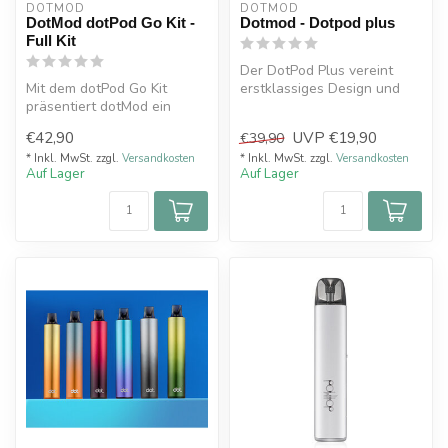
DOTMOD
DOTMOD
DotMod dotPod Go Kit -
Dotmod - Dotpod plus
Full Kit
Der DotPod Plus vereint
Mit dem dotPod Go Kit
erstklassiges Design und
präsentiert dotMod ein
Leistung mit einem Gehäuse
innovatives Pod-System,
aus ...
€42,90
UVP
€19,90
€39,90
das Eleganz...
* Inkl. MwSt. zzgl.
Versandkosten
* Inkl. MwSt. zzgl.
Versandkosten
Auf Lager
Auf Lager