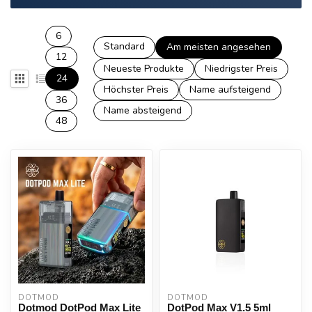
6
Standard
Am meisten angesehen
12
Neueste Produkte
Niedrigster Preis
24
Höchster Preis
Name aufsteigend
36
Name absteigend
48
DOTMOD
DOTMOD
Dotmod DotPod Max Lite
DotPod Max V1.5 5ml