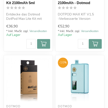
Kit 2100mAh 5ml
2100mAh - Dotmod
Entdecke das Dotmod
DOTPOD MAX KIT V1,5
DotPod Max Lite Kit mit
-Verbesserte Version
2100mAh Akku, 5–60W
€36,90
€52,90
Leistung, 5ml To...
* Inkl. MwSt. zzgl.
Versandkosten
* Inkl. MwSt. zzgl.
Versandkosten
Auf Lager
Auf Lager
-10%
DOTMOD
DOTMOD