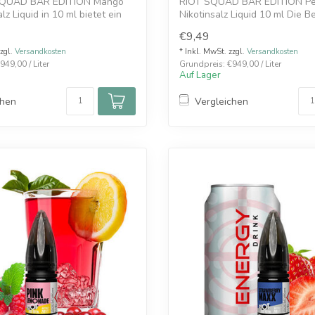
SQUAD BAR EDITION Mango
RIOT SQUAD BAR EDITION Pe
lz Liquid in 10 ml bietet ein
Nikotinsalz Liquid 10 ml Die B
...
€9,49
zzgl.
Versandkosten
* Inkl. MwSt. zzgl.
Versandkosten
949,00 / Liter
Grundpreis: €949,00 / Liter
Auf Lager
chen
Vergleichen