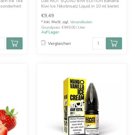
ach Ice Tea
Das RIOT SQUAD BAR EDITION Banana
esonderheit
Kiwi Ice Nikotinsalz Liquid in 10 ml bietet
ei...
€9,49
* Inkl. MwSt. zzgl.
Versandkosten
Grundpreis: €949,00 / Liter
Auf Lager
Vergleichen