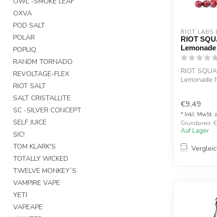
OWL -SMOKE LEAF
OXVA
POD SALT
RIOT LABS 
POLAR
RIOT SQU
Lemonade N
POPLIQ
RANDM TORNADO
RIOT SQUA
REVOLTAGE-FLEX
Lemonade Ni
RIOT SALT
Lemonade Ni
SALT CRISTALLITE
€9,49
SC -SILVER CONCEPT
* Inkl. MwSt. 
SELF JUICE
Grundpreis: €
Auf Lager
SIC!
TOM KLARK'S
Verglei
TOTALLY WICKED
TWELVE MONKEY´S
VAMPIRE VAPE
YETI
VAPEAPE