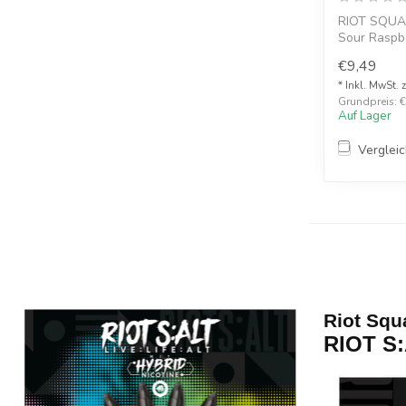
RIOT SQUA
Sour Raspbe
Die Be...
€9,49
* Inkl. MwSt. 
Grundpreis: €
Auf Lager
Verglei
Riot Squ
RIOT S