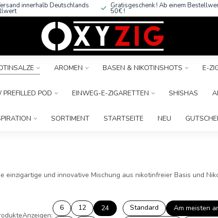
ersand innerhalb Deutschlands
Gratisgeschenk ! Ab einem Bestellwe
llwert
50€ !
OTINSALZE
AROMEN
BASEN & NIKOTINSHOTS
E-Z
 PREFILLED POD
EINWEG-E-ZIGARETTEN
SHISHAS
A
SPIRATION
SORTIMENT
STARTSEITE
NEU
GUTSCHE
ine einzigartige und innovative Mischung aus nikotinfreier Basis und Nik
6
12
Standard
24
Am meisten a
rodukte
Anzeigen: