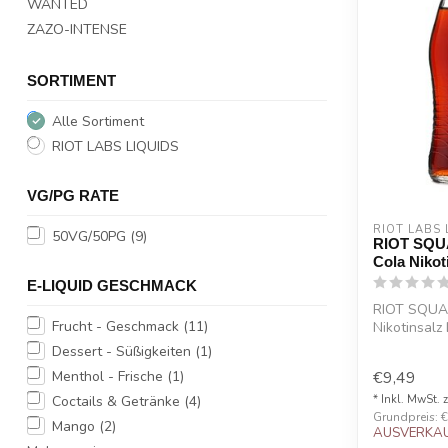
WANTED
ZAZO-INTENSE
SORTIMENT
Alle Sortiment
RIOT LABS LIQUIDS
VG/PG RATE
RIOT LABS 
50VG/50PG
(9)
RIOT SQU
Cola Nikot
E-LIQUID GESCHMACK
RIOT SQUAD
Frucht - Geschmack
(11)
Nikotinsalz
PRO...
Dessert - Süßigkeiten
(1)
Menthol - Frische
(1)
€9,49
Coctails & Getränke
(4)
* Inkl. MwSt. 
Grundpreis: €
Mango
(2)
AUSVERKAU