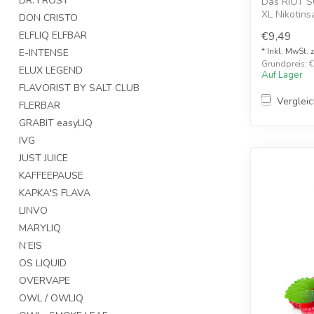
DR. FROST
Das RIOT 
XL Nikotinsa
DON CRISTO
inten...
ELFLIQ ELFBAR
€9,49
E-INTENSE
* Inkl. MwSt. 
Grundpreis: €
ELUX LEGEND
Auf Lager
FLAVORIST BY SALT CLUB
Verglei
FLERBAR
GRABIT easyLIQ
IVG
JUST JUICE
KAFFEEPAUSE
KAPKA'S FLAVA
LINVO
MARYLIQ
N‘EIS
OS LIQUID
OVERVAPE
OWL / OWLIQ