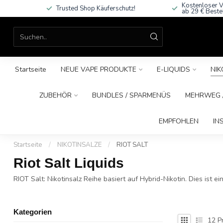
Kostenloser V
Trusted Shop Käuferschutz!
ab 29 € Beste
Startseite
NEUE VAPE PRODUKTE
E-LIQUIDS
NIK
ZUBEHÖR
BUNDLES / SPARMENÜS
MEHRWEG /
EMPFOHLEN
IN
Startseite
/
NIKOTINSALZE
/
RIOT SALT
Riot Salt Liquids
RIOT Salt: Nikotinsalz Reihe basiert auf Hybrid-Nikotin. Dies ist e
Kategorien
12
P