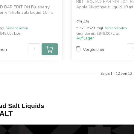
RIOT SQUAD BAR EDITION So
D BAR EDITION Blueberry
Apple Nikotinsalz Liquid 10 ml
rry Nikotinsalz Liquid 10 ml
verbindet ...
€9,49
zzgl.
Versandkosten
* Inkl. MwSt. zzgl.
Versandkosten
949,00 / Liter
Grundpreis: €949,00 / Liter
Auf Lager
chen
Vergleichen
Zeige
1
-
12
von 12
ad Salt Liquids
:ALT