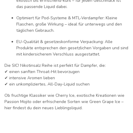
exotisch bis erfrischend-kühl – für jeden Geschmack ist
das passende Liquid dabei.
Optimiert für Pod-Systeme & MTL-Verdampfer:
Kleine
Flaschen, große Wirkung – ideal für unterwegs und den
täglichen Gebrauch.
EU-Qualität & gesetzeskonforme Verpackung:
Alle
Produkte entsprechen den gesetzlichen Vorgaben und sind
mit kindersicherem Verschluss ausgestattet.
Die
SIC! Nikotinsalz Reihe
ist perfekt für Dampfer, die:
✔ einen sanften Throat-Hit bevorzugen
✔ intensive Aromen lieben
✔ ein unkompliziertes, All-Day-Liquid suchen
Ob fruchtige Klassiker wie
Cherry Ice
, exotische Kreationen wie
Passion Mojito
oder erfrischende Sorten wie
Green Grape Ice
–
hier findest du
dein neues Lieblingsliquid
.