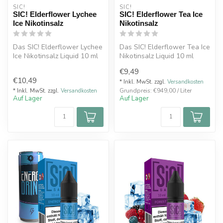
SIC!
SIC!
SIC! Elderflower Lychee
SIC! Elderflower Tea Ice
Ice Nikotinsalz
Nikotinsalz
Das SIC! Elderflower Lychee
Das SIC! Elderflower Tea Ice
Ice Nikotinsalz Liquid 10 ml
Nikotinsalz Liquid 10 ml
kombiniert die süß-exot...
vereint den feinen
€9,49
Geschma...
€10,49
* Inkl. MwSt. zzgl.
Versandkosten
Grundpreis: €949,00 / Liter
* Inkl. MwSt. zzgl.
Versandkosten
Auf Lager
Auf Lager