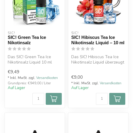
SIC!
SIC!
SIC! Green Tea Ice
SIC! Hibiscus Tea Ice
Nikotinsalz
Nikotinsalz Liquid – 10 ml
Das SIC! Green Tea Ice
Das SIC! Hibiscus Tea Ice
Nikotinsalz Liquid 10 ml
Nikotinsalz Liquid überzeugt
verbindet den feinen
durch die perfekte Balanc...
€9,49
Geschmack v...
€9,00
* Inkl. MwSt. zzgl.
Versandkosten
Grundpreis: €949,00 / Liter
* Inkl. MwSt. zzgl.
Versandkosten
Auf Lager
Auf Lager