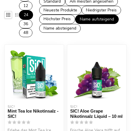
Standard
Am meisten angesehen
12
Neueste Produkte
Niedrigster Preis
24
Höchster Preis
Name aufsteigend
36
Name absteigend
48
SIC!
SIC!
Mint Tea Ice Nikotinsalz -
SIC! Aloe Grape
SIC!
Nikotinsalz Liquid – 10 ml
Erlebe das Mint Tea Ice
Frische Aloe Vera trifft auf