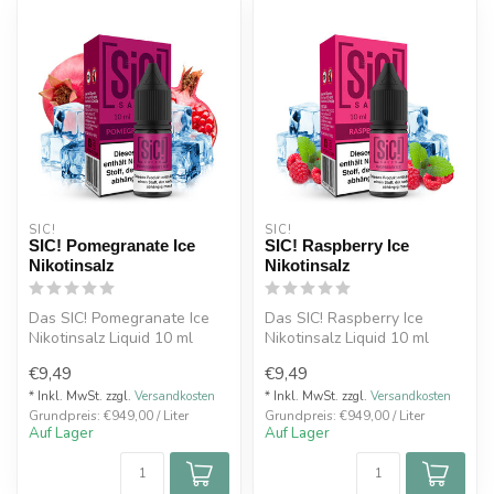
SIC!
SIC!
SIC! Pomegranate Ice
SIC! Raspberry Ice
Nikotinsalz
Nikotinsalz
Das SIC! Pomegranate Ice
Das SIC! Raspberry Ice
Nikotinsalz Liquid 10 ml
Nikotinsalz Liquid 10 ml
kombiniert den süß-
vereint den süßen und
€9,49
€9,49
säuerlichen...
aromatisch...
* Inkl. MwSt. zzgl.
Versandkosten
* Inkl. MwSt. zzgl.
Versandkosten
Grundpreis: €949,00 / Liter
Grundpreis: €949,00 / Liter
Auf Lager
Auf Lager