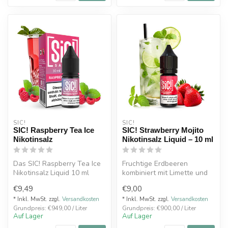
SIC!
SIC!
SIC! Raspberry Tea Ice
SIC! Strawberry Mojito
Nikotinsalz
Nikotinsalz Liquid – 10 ml
Das SIC! Raspberry Tea Ice
Fruchtige Erdbeeren
Nikotinsalz Liquid 10 ml
kombiniert mit Limette und
kombiniert den süßen
frischer Minze: SIC!
€9,49
€9,00
Geschma...
Strawberry M...
* Inkl. MwSt. zzgl.
Versandkosten
* Inkl. MwSt. zzgl.
Versandkosten
Grundpreis: €949,00 / Liter
Grundpreis: €900,00 / Liter
Auf Lager
Auf Lager