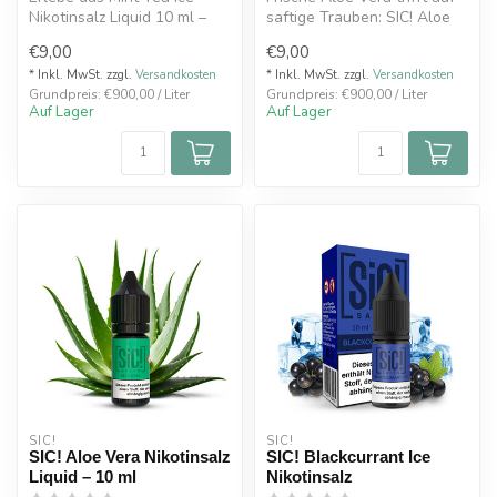
Nikotinsalz Liquid 10 ml –
saftige Trauben: SIC! Aloe
erfrischender Minztee trifft
Grape Nikotinsalz Liquid...
€9,00
€9,00
...
* Inkl. MwSt. zzgl.
Versandkosten
* Inkl. MwSt. zzgl.
Versandkosten
Grundpreis: €900,00 / Liter
Grundpreis: €900,00 / Liter
Auf Lager
Auf Lager
SIC!
SIC!
SIC! Aloe Vera Nikotinsalz
SIC! Blackcurrant Ice
Liquid – 10 ml
Nikotinsalz