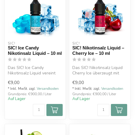
SIC!
SIC!
SIC! Ice Candy
SIC! Nikotinsalz Liquid –
Nikotinsalz Liquid – 10 ml
Cherry Ice – 10 ml
Das SIC! Ice Candy
Das SIC! Nikotinsalz Liquid
Nikotinsalz Liquid vereint
Cherry Ice überzeugt mit
den süßen Geschmack
einem harmonischen
€9,00
€9,00
klassischer Bo...
Zusammen...
* Inkl. MwSt. zzgl.
Versandkosten
* Inkl. MwSt. zzgl.
Versandkosten
Grundpreis: €900,00 / Liter
Grundpreis: €900,00 / Liter
Auf Lager
Auf Lager