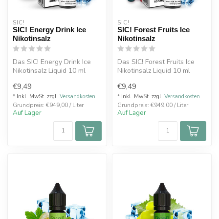
SIC!
SIC!
SIC! Energy Drink Ice
SIC! Forest Fruits Ice
Nikotinsalz
Nikotinsalz
Das SIC! Energy Drink Ice
Das SIC! Forest Fruits Ice
Nikotinsalz Liquid 10 ml
Nikotinsalz Liquid 10 ml
bringt den beliebten
vereint den intensiven
€9,49
€9,49
Geschmac...
Gesch...
* Inkl. MwSt. zzgl.
Versandkosten
* Inkl. MwSt. zzgl.
Versandkosten
Grundpreis: €949,00 / Liter
Grundpreis: €949,00 / Liter
Auf Lager
Auf Lager