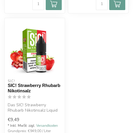
SIC!
SIC! Strawberry Rhubarb
Nikotinsalz
Das SIC! Strawberry
Rhubarb Nikotinsalz Liquid
10 ml vereint die süße
€9,49
Frische so...
* Inkl. MwSt. zzgl.
Versandkosten
Grundpreis: €949,00 / Liter