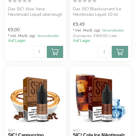
Das SIC! Aloe Vera
Das SIC! Blackcurrant Ice
Nikotinsalz Liquid überzeugt
Nikotinsalz Liquid 10 ml
durch den sanften,
überzeugt mit dem kräftigen,
€9,49
natürlichen G...
...
€9,00
* Inkl. MwSt. zzgl.
Versandkosten
Grundpreis: €949,00 / Liter
* Inkl. MwSt. zzgl.
Versandkosten
Auf Lager
Auf Lager
SIC!
SIC!
SIC! Cappuccino
SIC! Cola Ice Nikotinsalz