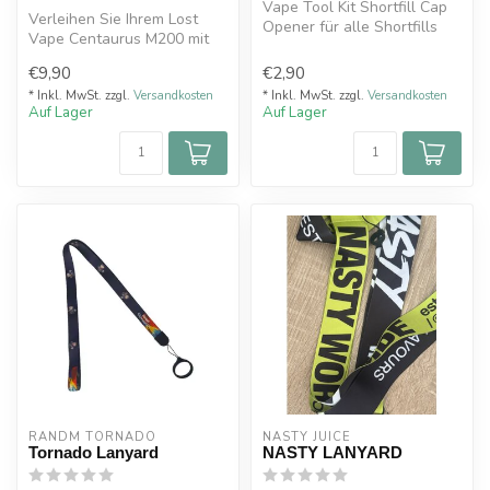
Vape Tool Kit Shortfill Cap
Verleihen Sie Ihrem Lost
Opener für alle Shortfills
Vape Centaurus M200 mit
falschen
diesen magnetischen
€9,90
€2,90
Ersatztüren...
* Inkl. MwSt. zzgl.
Versandkosten
* Inkl. MwSt. zzgl.
Versandkosten
Auf Lager
Auf Lager
RANDM TORNADO
NASTY JUICE
Tornado Lanyard
NASTY LANYARD