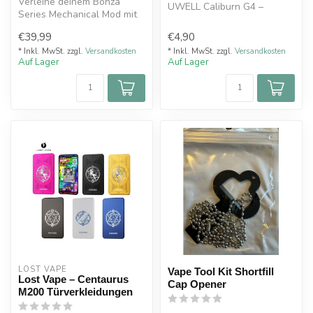
Verleihe deinem Bonza
UWELL Caliburn G4 –
Series Mechanical Mod mit
stilvoll, dezent und aus
dem Thunder Cloud Emblem
hochwert...
€39,99
€4,90
aus ech...
* Inkl. MwSt. zzgl.
Versandkosten
* Inkl. MwSt. zzgl.
Versandkosten
Auf Lager
Auf Lager
LOST VAPE
Vape Tool Kit Shortfill
Lost Vape – Centaurus
Cap Opener
M200 Türverkleidungen