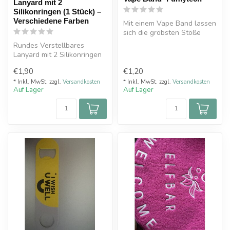
Lanyard mit 2
Silikonringen (1 Stück) –
Verschiedene Farben
Mit einem Vape Band lassen
sich die gröbsten Stöße
abdämpfen, Kratzer
Rundes Verstellbares
vermeiden ...
Lanyard mit 2 Silikonringen
(1 Stück) – Verschiedene
€1,90
€1,20
Farben
* Inkl. MwSt. zzgl.
Versandkosten
* Inkl. MwSt. zzgl.
Versandkosten
Auf Lager
Auf Lager