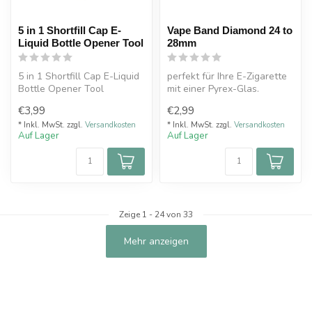
5 in 1 Shortfill Cap E-
Vape Band Diamond 24 to
Liquid Bottle Opener Tool
28mm
5 in 1 Shortfill Cap E-Liquid
perfekt für Ihre E-Zigarette
Bottle Opener Tool
mit einer Pyrex-Glas.
3 Diamantausschnitte
€3,99
€2,99
zeigen...
* Inkl. MwSt. zzgl.
Versandkosten
* Inkl. MwSt. zzgl.
Versandkosten
Auf Lager
Auf Lager
Zeige
1
-
24
von 33
Mehr anzeigen