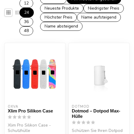
12
Neueste Produkte
Niedrigster Preis
24
Höchster Preis
Name aufsteigend
36
Name absteigend
48
OXVA
DOTMOD
Xlim Pro Silikon Case
Dotmod – Dotpod Max-
Hülle
Xlim Pro Silikon Case -
Schutzhülle
Schützen Sie Ihren Dotpod