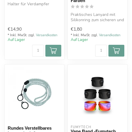
Farben
Halter für Verdampfer
Praktisches Lanyard mit
Silikonring zum sicheren und
bequemen Tragen von
€14,90
€1,80
Puffs, ...
* Inkl. MwSt. zzgl.
Versandkosten
* Inkl. MwSt. zzgl.
Versandkosten
Auf Lager
Auf Lager
FUMYTECH
Rundes Verstellbares
Vape Band -Fumytech