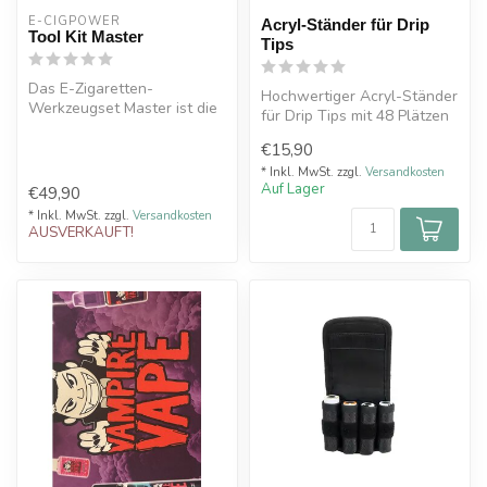
E-CIGPOWER
Acryl-Ständer für Drip
Tool Kit Master
Tips
Das E-Zigaretten-
Hochwertiger Acryl-Ständer
Werkzeugset Master ist die
für Drip Tips mit 48 Plätzen
ultimative Lösung für all Ihre
– 24x 510 & 24x 810. Per...
Dampf...
€15,90
* Inkl. MwSt. zzgl.
Versandkosten
Auf Lager
€49,90
* Inkl. MwSt. zzgl.
Versandkosten
AUSVERKAUFT!