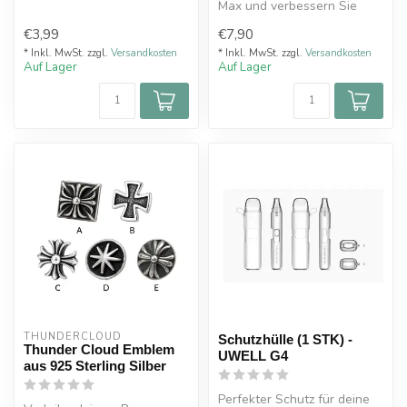
Max und verbessern Sie
gleichzeitig sein Design mit
€3,99
€7,90
di...
* Inkl. MwSt. zzgl.
Versandkosten
* Inkl. MwSt. zzgl.
Versandkosten
Auf Lager
Auf Lager
THUNDERCLOUD
Schutzhülle (1 STK) -
Thunder Cloud Emblem
UWELL G4
aus 925 Sterling Silber
Perfekter Schutz für deine