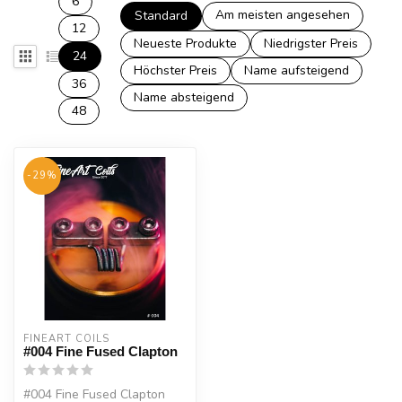
6
Am meisten angesehen
Standard
12
Neueste Produkte
Niedrigster Preis
24
Höchster Preis
Name aufsteigend
36
Name absteigend
48
-29%
FINEART COILS
#004 Fine Fused Clapton
#004 Fine Fused Clapton