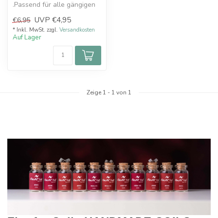
.Passend für alle gängigen
RDAs.
UVP
€4,95
€6,95
* Inkl. MwSt. zzgl.
Versandkosten
Auf Lager
Zeige
1
-
1
von 1