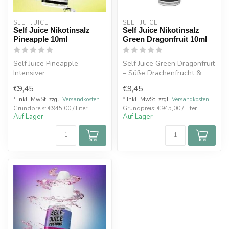
SELF JUICE 
SELF JUICE 
Self Juice Nikotinsalz
Self Juice Nikotinsalz
Pineapple 10ml
Green Dragonfruit 10ml
Self Juice Pineapple –
Self Juice Green Dragonfruit
Intensiver
– Süße Drachenfrucht &
Ananasgeschmack, perfekt
Zitrone auf Eis. 10mg/ml
€9,45
€9,45
abgestimmt. 10mg/ml o...
ode...
* Inkl. MwSt. zzgl.
Versandkosten
* Inkl. MwSt. zzgl.
Versandkosten
Grundpreis: €945,00 / Liter
Grundpreis: €945,00 / Liter
Auf Lager
Auf Lager