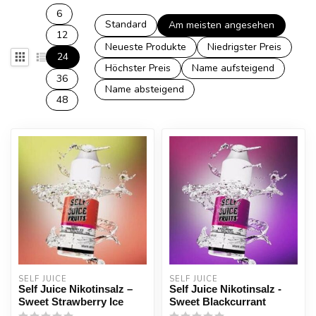
6
Standard
Am meisten angesehen
12
Neueste Produkte
Niedrigster Preis
24
Höchster Preis
Name aufsteigend
36
Name absteigend
48
SELF JUICE 
SELF JUICE 
Self Juice Nikotinsalz –
Self Juice Nikotinsalz -
Sweet Strawberry Ice
Sweet Blackcurrant