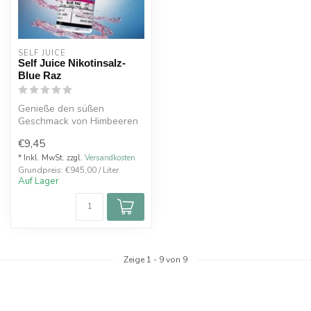
SELF JUICE 
Self Juice Nikotinsalz-
Blue Raz
Genieße den süßen
Geschmack von Himbeeren
& Heidelbeeren mit Self
€9,45
Juice Nikotins...
* Inkl. MwSt. zzgl.
Versandkosten
Grundpreis: €945,00 / Liter
Auf Lager
Zeige
1
-
9
von 9