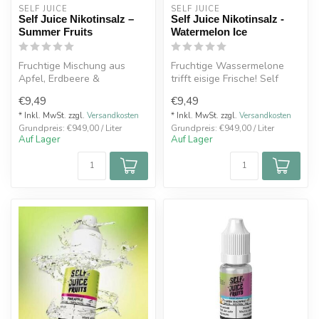
SELF JUICE 
SELF JUICE 
Self Juice Nikotinsalz –
Self Juice Nikotinsalz -
Summer Fruits
Watermelon Ice
Fruchtige Mischung aus
Fruchtige Wassermelone
Apfel, Erdbeere &
trifft eisige Frische! Self
Johannisbeere! Self Juice
Juice Nikotinsalz, 10ml,
€9,49
€9,49
Nikotinsalz, ...
10mg...
* Inkl. MwSt. zzgl.
Versandkosten
* Inkl. MwSt. zzgl.
Versandkosten
Grundpreis: €949,00 / Liter
Grundpreis: €949,00 / Liter
Auf Lager
Auf Lager