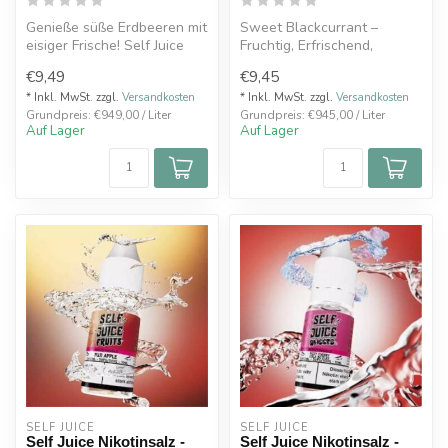
Genieße süße Erdbeeren mit
Sweet Blackcurrant –
eisiger Frische! Self Juice
Fruchtig, Erfrischend,
Nikotinsalz, 10ml, 10mg/2...
Intensiv
€9,49
€9,45
Geschmack: Eine perfekte...
* Inkl. MwSt. zzgl.
Versandkosten
* Inkl. MwSt. zzgl.
Versandkosten
Grundpreis: €949,00 / Liter
Grundpreis: €945,00 / Liter
Auf Lager
Auf Lager
SELF JUICE 
SELF JUICE 
Self Juice Nikotinsalz -
Self Juice Nikotinsalz -