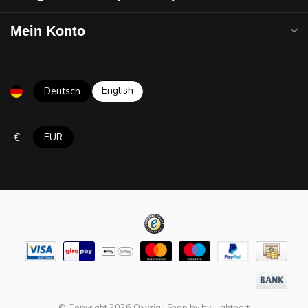
Mein Konto
English
Deutsch
€
EUR
© Copyright 2026 Oxyzig
|
Shop by
by
Lightport