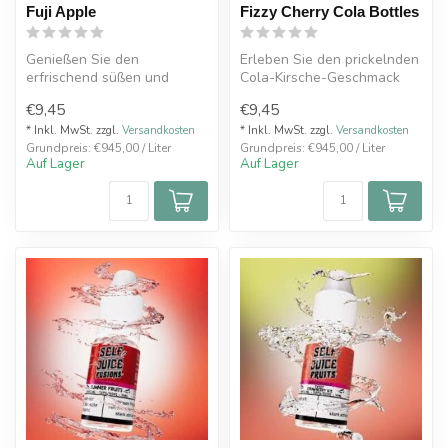
Fuji Apple
Fizzy Cherry Cola Bottles
Genießen Sie den
Erleben Sie den prickelnden
erfrischend süßen und
Cola-Kirsche-Geschmack
knackigen Geschmack von
mit Fizzy Cherry Cola
€9,45
€9,45
Fuji Apple, der d...
Bottles...
* Inkl. MwSt. zzgl.
Versandkosten
* Inkl. MwSt. zzgl.
Versandkosten
Grundpreis: €945,00 / Liter
Grundpreis: €945,00 / Liter
Auf Lager
Auf Lager