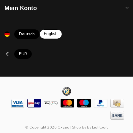
Mein Konto
English
Deutsch
€
EUR
© Copyright 2026 Oxyzig
|
Shop by
by
Lightport