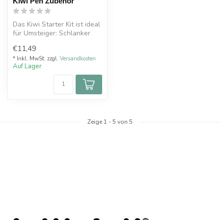
Kiwi Pen Zubehör
Das Kiwi Starter Kit ist ideal
für Umsteiger: Schlanker
Vape-Pen mit 400 mAh Akk...
€11,49
* Inkl. MwSt. zzgl.
Versandkosten
Auf Lager
Zeige
1
-
5
von 5