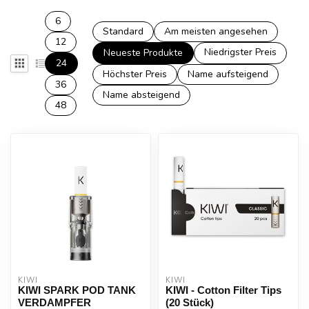
6
Standard
Am meisten angesehen
12
Niedrigster Preis
Neueste Produkte
24
Höchster Preis
Name aufsteigend
36
Name absteigend
48
KIWI
KIWI
KIWI SPARK POD TANK
KIWI - Cotton Filter Tips
VERDAMPFER
(20 Stück)