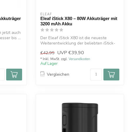
ELEAF
Akkuträger
Eleaf iStick X80 – 80W Akkuträger mit
3200 mAh Akku
n jetzt auch
ser bis ...
Der Eleaf iStick X80 ist die neueste
Weiterentwicklung der beliebten iStick-
Seri...
UVP
€39,90
€42,95
* Inkl. MwSt. zzgl.
Versandkosten
Auf Lager
Vergleichen