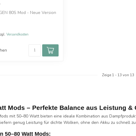
GEN 80S Mod - Neue Version
zzgl.
Versandkosten
chen
Zeige
1
-
13
von 13
tt Mods – Perfekte Balance aus Leistung 
Mods mit
50–80 Watt
bieten eine ideale Kombination aus Dampfproduk
iefern genug Leistung für dichte Wolken, ohne den Akku zu schnell zu 
on 50–80 Watt Mods: