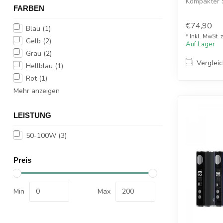
Kompakter S
FARBEN
MTL Dampf
€74,90
Blau
(1)
* Inkl. MwSt. 
Gelb
(2)
Auf Lager
Grau
(2)
Verglei
Hellblau
(1)
Rot
(1)
Mehr anzeigen
LEISTUNG
50-100W
(3)
Preis
Min
Max