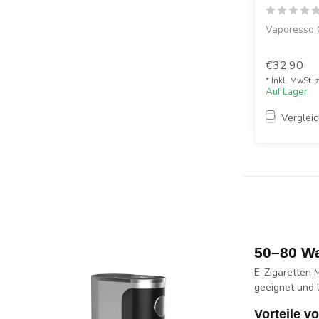
Vaporesso 
€32,90
* Inkl. MwSt. 
Auf Lager
Verglei
50–80 Wa
E-Zigaretten 
geeignet und l
Vorteile v