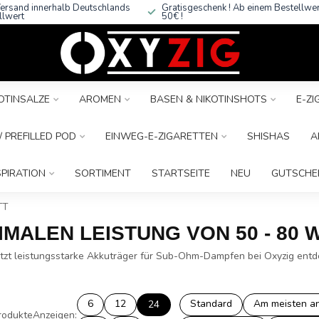
ersand innerhalb Deutschlands
Gratisgeschenk ! Ab einem Bestellwe
llwert
50€ !
OTINSALZE
AROMEN
BASEN & NIKOTINSHOTS
E-Z
 PREFILLED POD
EINWEG-E-ZIGARETTEN
SHISHAS
A
SPIRATION
SORTIMENT
STARTSEITE
NEU
GUTSCHE
TT
MALEN LEISTUNG VON 50 - 80 
zt leistungsstarke Akkuträger für Sub-Ohm-Dampfen bei Oxyzig entd
6
12
Standard
Am meisten a
24
rodukte
Anzeigen: