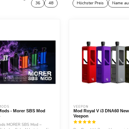
36
48
Höchster Preis
Name au
MODS
VEEPON
Mods - Morer SBS Mod
Mod Royal V i3 DNA60 New 
Veepon
Mods MORER SBS Mod –