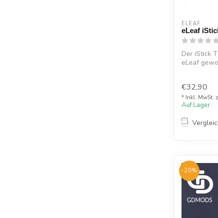
ELEAF
eLeaf iSt
Der iStick 
eLeaf gewoh
v...
€32,90
* Inkl. MwSt. 
Auf Lager
Verglei
-20%