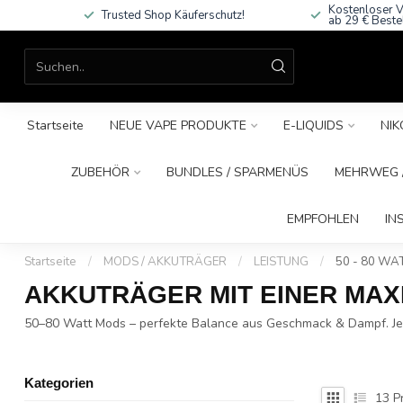
Kostenloser V
Trusted Shop Käuferschutz!
ab 29 € Beste
Startseite
NEUE VAPE PRODUKTE
E-LIQUIDS
NIK
ZUBEHÖR
BUNDLES / SPARMENÜS
MEHRWEG /
EMPFOHLEN
IN
Startseite
/
MODS / AKKUTRÄGER
/
LEISTUNG
/
50 - 80 WA
AKKUTRÄGER MIT EINER MAXI
50–80 Watt Mods – perfekte Balance aus Geschmack & Dampf. Jet
Kategorien
13
P