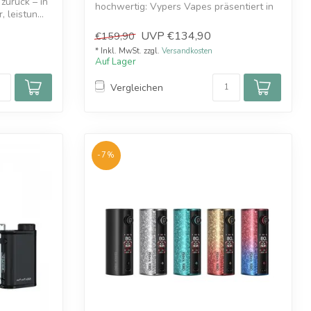
zurück – in
hochwertig: Vypers Vapes präsentiert in
 leistun...
Zusa...
UVP
€134,90
€159,90
* Inkl. MwSt. zzgl.
Versandkosten
Auf Lager
Vergleichen
-7%