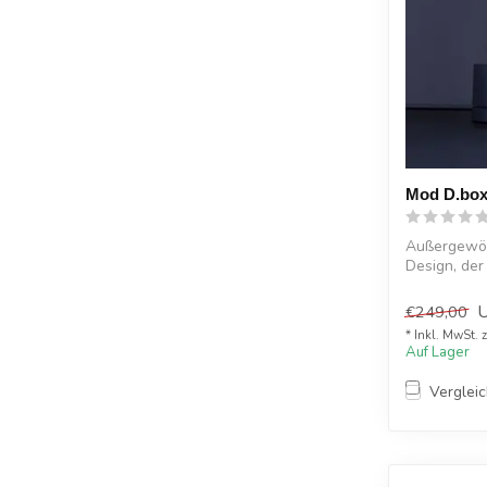
Mod D.box
Außergewöh
Design, de
GD Mo...
€249,00
* Inkl. MwSt. 
Auf Lager
Verglei