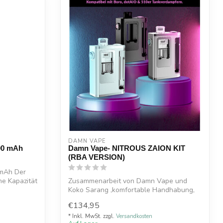
DAMN VAPE
00 mAh
Damn Vape- NITROUS ZAION KIT
(RBA VERSION)
 mAh Der
ne Kapazität
Zusammenarbeit von Damn Vape und
Koko Sarang ,komfortable Handhabung,
leistungss...
€134,95
* Inkl. MwSt. zzgl.
Versandkosten