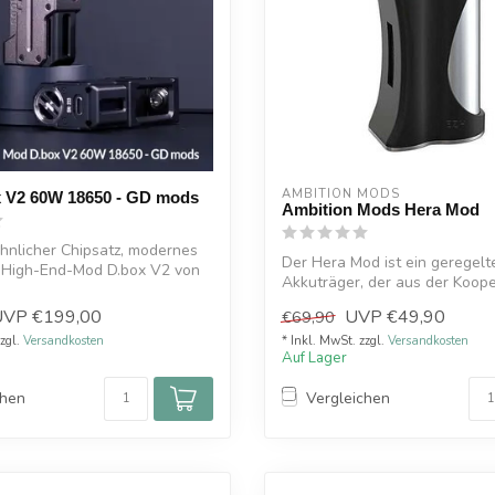
AMBITION MODS
 V2 60W 18650 - GD mods
Ambition Mods Hera Mod
nlicher Chipsatz, modernes
Der Hera Mod ist ein geregelt
r High-End-Mod D.box V2 von
Akkuträger, der aus der Koope
Ambition...
UVP
€199,00
UVP
€49,90
€69,90
zzgl.
Versandkosten
* Inkl. MwSt. zzgl.
Versandkosten
Auf Lager
chen
Vergleichen