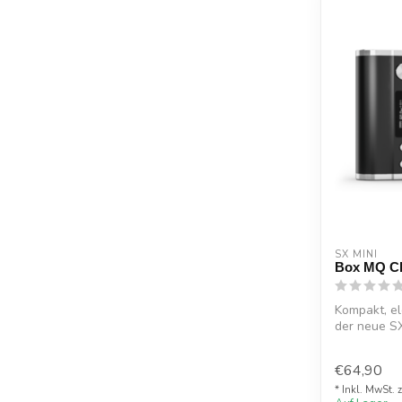
SX MINI
Box MQ Cl
Kompakt, el
der neue S
F...
€64,90
* Inkl. MwSt. 