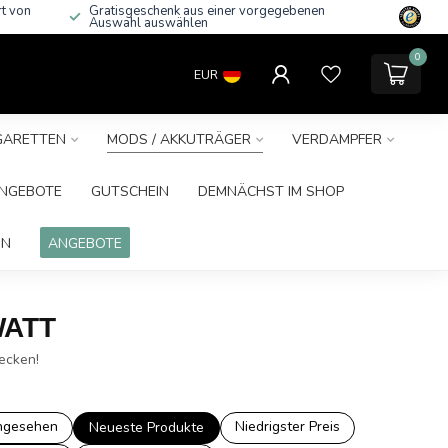
rt von
Gratisgeschenk aus einer vorgegebenen
Auswahl auswählen
0
EUR
IGARETTEN
MODS / AKKUTRÄGER
VERDAMPFER
NGEBOTE
GUTSCHEIN
DEMNÄCHST IM SHOP
IN
ANGEBOTE
WATT
ecken!
ngesehen
Niedrigster Preis
Neueste Produkte