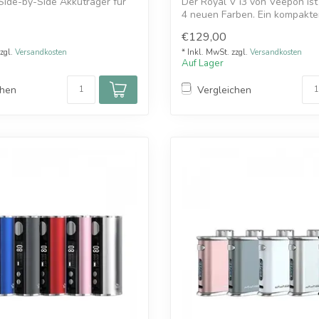
ide-by-Side Akkuträger für
Der Royal V i3 von Veepon ist 
er
4 neuen Farben. Ein kompakter,
€129,00
zzgl.
Versandkosten
* Inkl. MwSt. zzgl.
Versandkosten
Auf Lager
chen
Vergleichen