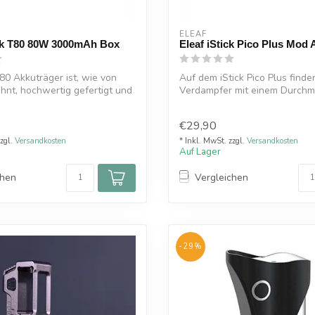
ELEAF
ick T80 80W 3000mAh Box
Eleaf iStick Pico Plus Mod 
T80 Akkuträger ist, wie von
Auf dem iStick Pico Plus finde
nt, hochwertig gefertigt und
Verdampfer mit einem Durchmes
€29,90
zzgl.
Versandkosten
* Inkl. MwSt. zzgl.
Versandkosten
Auf Lager
chen
Vergleichen
-29%