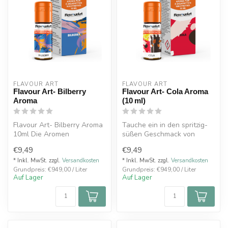
FLAVOUR ART
FLAVOUR ART
Flavour Art- Bilberry
Flavour Art- Cola Aroma
Aroma
(10 ml)
Flavour Art- Bilberry Aroma
Tauche ein in den spritzig-
10ml Die Aromen
süßen Geschmack von
des italienischen
original Cola – ganz ohne
€9,49
€9,49
Premiumherstell...
Zucker!...
* Inkl. MwSt. zzgl.
Versandkosten
* Inkl. MwSt. zzgl.
Versandkosten
Grundpreis: €949,00 / Liter
Grundpreis: €949,00 / Liter
Auf Lager
Auf Lager