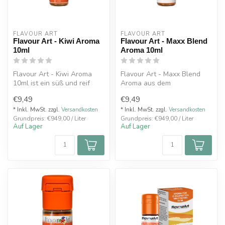
FLAVOUR ART
FLAVOUR ART
Flavour Art - Kiwi Aroma
Flavour Art - Maxx Blend
10ml
Aroma 10ml
Flavour Art - Kiwi Aroma
Flavour Art - Maxx Blend
10ml ist ein süß und reif
Aroma aus dem
Kiwi zum richtigen Zeitpunkt
abgeschlossenen Projekt.
€9,49
€9,49
Reichhaltig, aro...
* Inkl. MwSt. zzgl.
Versandkosten
* Inkl. MwSt. zzgl.
Versandkosten
Grundpreis: €949,00 / Liter
Grundpreis: €949,00 / Liter
Auf Lager
Auf Lager