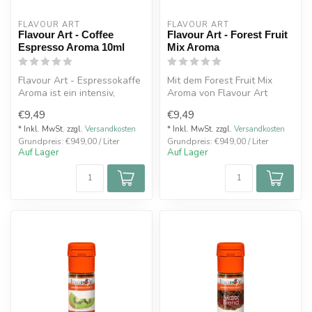
FLAVOUR ART
FLAVOUR ART
Flavour Art - Coffee
Flavour Art - Forest Fruit
Espresso Aroma 10ml
Mix Aroma
Flavour Art - Espressokaffe
Mit dem Forest Fruit Mix
Aroma ist ein intensiv,
Aroma von Flavour Art
belebend, warm und
tauchst du ein in einen
€9,49
€9,49
umhüllend...
saftigen ...
* Inkl. MwSt. zzgl.
Versandkosten
* Inkl. MwSt. zzgl.
Versandkosten
Grundpreis: €949,00 / Liter
Grundpreis: €949,00 / Liter
Auf Lager
Auf Lager