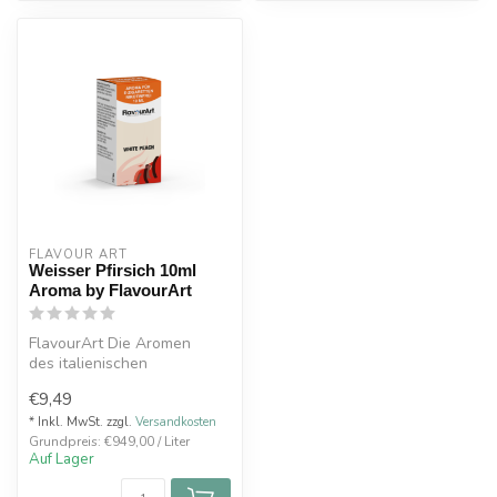
FLAVOUR ART
Weisser Pfirsich 10ml
Aroma by FlavourArt
FlavourArt Die Aromen
des italienischen
Premiumherstellers Flavour
€9,49
Art werden ko...
* Inkl. MwSt. zzgl.
Versandkosten
Grundpreis: €949,00 / Liter
Auf Lager