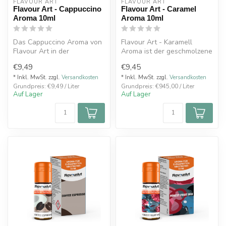
FLAVOUR ART
FLAVOUR ART
Flavour Art - Cappuccino
Flavour Art - Caramel
Aroma 10ml
Aroma 10ml
Das Cappuccino Aroma von
Flavour Art - Karamell
Flavour Art in der
Aroma ist der geschmolzene
handlichen 10 ml Flasche
Zucker, die eine
€9,49
€9,45
bringt das ...
Geschmacksexp...
* Inkl. MwSt. zzgl.
Versandkosten
* Inkl. MwSt. zzgl.
Versandkosten
Grundpreis: €9,49 / Liter
Grundpreis: €945,00 / Liter
Auf Lager
Auf Lager