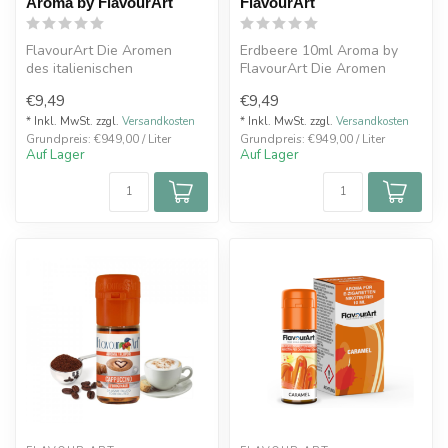
Aroma by FlavourArt
FlavourArt
FlavourArt Die Aromen
Erdbeere 10ml Aroma by
des italienischen
FlavourArt Die Aromen
Premiumherstellers Flavour
des italienischen
€9,49
€9,49
Art werden ko...
Premiumhersteller...
* Inkl. MwSt. zzgl.
Versandkosten
* Inkl. MwSt. zzgl.
Versandkosten
Grundpreis: €949,00 / Liter
Grundpreis: €949,00 / Liter
Auf Lager
Auf Lager