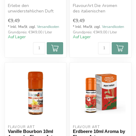
Erlebe den
FlavourArt Die Aromen
unwiderstehlichen Duft
des italienischen
frisch gebackener, buttriger
Premiumherstellers Flavour
€9,49
€9,49
Cookies mit dem C...
Art werden ko...
* Inkl. MwSt. zzgl.
Versandkosten
* Inkl. MwSt. zzgl.
Versandkosten
Grundpreis: €949,00 / Liter
Grundpreis: €949,00 / Liter
Auf Lager
Auf Lager
FLAVOUR ART
FLAVOUR ART
Vanille Bourbon 10ml
Erdbeere 10ml Aroma by