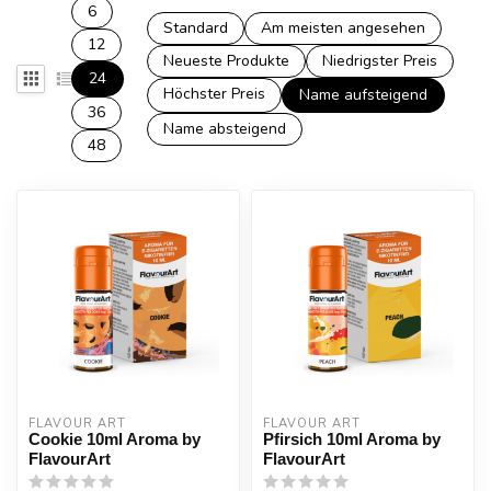
6
Standard
Am meisten angesehen
12
Neueste Produkte
Niedrigster Preis
24
Höchster Preis
Name aufsteigend
36
Name absteigend
48
FLAVOUR ART
FLAVOUR ART
Cookie 10ml Aroma by
Pfirsich 10ml Aroma by
FlavourArt
FlavourArt