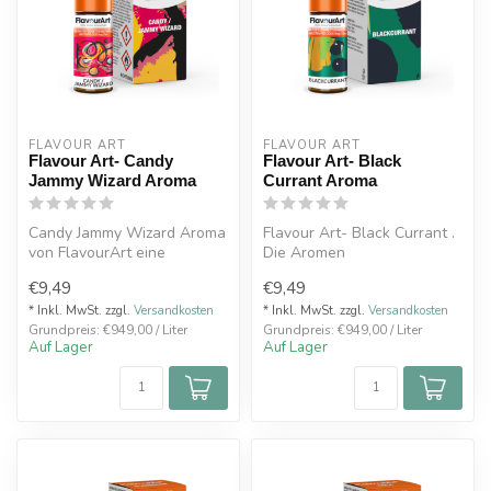
FLAVOUR ART
FLAVOUR ART
Flavour Art- Candy
Flavour Art- Black
Jammy Wizard Aroma
Currant Aroma
Candy Jammy Wizard Aroma
Flavour Art- Black Currant .
von FlavourArt eine
Die Aromen
unwiderstehliche
des italienischen
€9,49
€9,49
Geschmacksexplosio...
Premiumherstellers ...
* Inkl. MwSt. zzgl.
Versandkosten
* Inkl. MwSt. zzgl.
Versandkosten
Grundpreis: €949,00 / Liter
Grundpreis: €949,00 / Liter
Auf Lager
Auf Lager