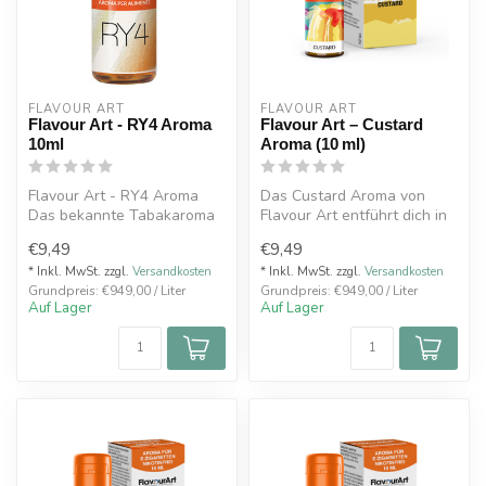
FLAVOUR ART
FLAVOUR ART
Flavour Art - RY4 Aroma
Flavour Art – Custard
10ml
Aroma (10 ml)
Flavour Art - RY4 Aroma
Das Custard Aroma von
Das bekannte Tabakaroma
Flavour Art entführt dich in
welche der Zigarette sehr
ein cremiges Dessert-
€9,49
€9,49
nah ...
Erlebnis...
* Inkl. MwSt. zzgl.
Versandkosten
* Inkl. MwSt. zzgl.
Versandkosten
Grundpreis: €949,00 / Liter
Grundpreis: €949,00 / Liter
Auf Lager
Auf Lager