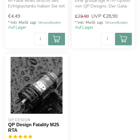
Im Falle eines Bruchs des
Eine großartige RTA-Option
Echtglastanks haben Sie mit
von QP Designs. Der Gata
diesem QP Design
ist ein RTA für zwei
€4,49
UVP
€28,90
€79,90
Ersatzgla...
Zwecke,...
* Inkl. MwSt. zzgl.
Versandkosten
* Inkl. MwSt. zzgl.
Versandkosten
Auf Lager
Auf Lager
QP DESIGN
QP Design Fatality M25
RTA