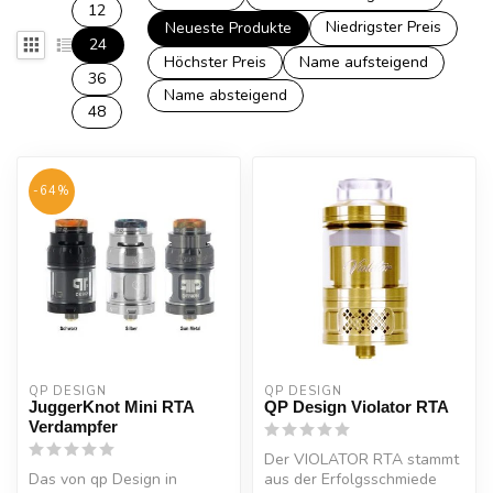
12
Niedrigster Preis
Neueste Produkte
24
Höchster Preis
Name aufsteigend
36
Name absteigend
48
-64%
QP DESIGN
QP DESIGN
JuggerKnot Mini RTA
QP Design Violator RTA
Verdampfer
Der VIOLATOR RTA stammt
Das von qp Design in
aus der Erfolgsschmiede