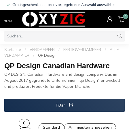
Gratisgeschenk aus einer vorgegebenen Auswahl auswählen
0
MENU
Startseite
/
VERDAMPFER
/
FERTIGVERDAMPFER
/
ALLE
VERDAMPFER
/
QP Design
QP Design Canadian Hardware
QP DESIGN. Canadian Hardware and design company. Das im
August 2017 gegründete Unternehmen „qp Design“ entwickelt
und produziert Produkte für die Vaper-Branche.
Filter
6
Standard
Am meisten angesehen