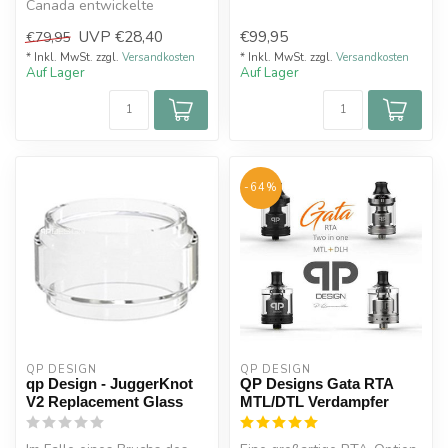
Canada entwickelte
von QP Design und ist ein
Meisterwerk "Juggerknot
elegan...
UVP
€28,40
€99,95
€79,95
Mini" ist ein vi...
* Inkl. MwSt. zzgl.
Versandkosten
* Inkl. MwSt. zzgl.
Versandkosten
Auf Lager
Auf Lager
-64%
QP DESIGN
QP DESIGN
qp Design - JuggerKnot
QP Designs Gata RTA
V2 Replacement Glass
MTL/DTL Verdampfer