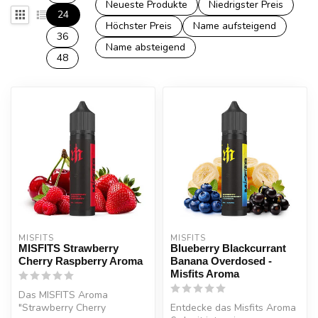
Neueste Produkte
Niedrigster Preis
24
Höchster Preis
Name aufsteigend
36
Name absteigend
48
MISFITS
MISFITS
MISFITS Strawberry
Blueberry Blackcurrant
Cherry Raspberry Aroma
Banana Overdosed -
Misfits Aroma
Das MISFITS Aroma
"Strawberry Cherry
Entdecke das Misfits Aroma