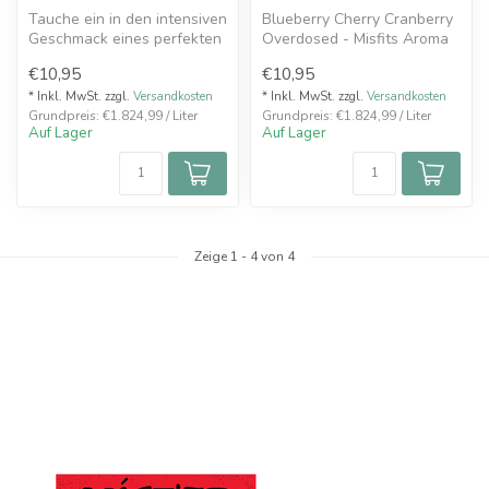
Tauche ein in den intensiven
Blueberry Cherry Cranberry
Geschmack eines perfekten
Overdosed - Misfits Aroma
Sommertages! Das MISFITS
6ml - Hier erwartet dich de...
€10,95
€10,95
...
* Inkl. MwSt. zzgl.
Versandkosten
* Inkl. MwSt. zzgl.
Versandkosten
Grundpreis: €1.824,99 / Liter
Grundpreis: €1.824,99 / Liter
Auf Lager
Auf Lager
Zeige
1
-
4
von 4