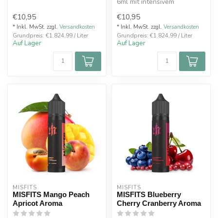
Raspberry" vereint die süße
6ml mit intensivem
Erdbeere, die f...
Geschmack von Blaubeere,
€10,95
€10,95
schwarzer...
* Inkl. MwSt. zzgl.
Versandkosten
* Inkl. MwSt. zzgl.
Versandkosten
Grundpreis: €1.824,99 / Liter
Grundpreis: €1.824,99 / Liter
Auf Lager
Auf Lager
MISFITS
MISFITS
MISFITS Mango Peach
MISFITS Blueberry
Apricot Aroma
Cherry Cranberry Aroma