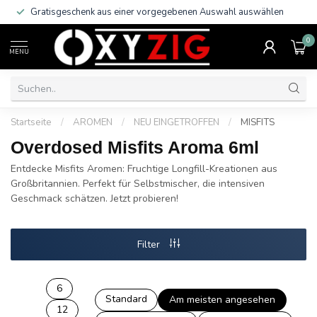
Gratisgeschenk aus einer vorgegebenen Auswahl auswählen
0
MENU
Startseite
/
AROMEN
/
NEU EINGETROFFEN
/
MISFITS
Overdosed Misfits Aroma 6ml
Entdecke Misfits Aromen: Fruchtige Longfill-Kreationen aus
Großbritannien. Perfekt für Selbstmischer, die intensiven
Geschmack schätzen. Jetzt probieren!
Filter
6
Standard
Am meisten angesehen
12