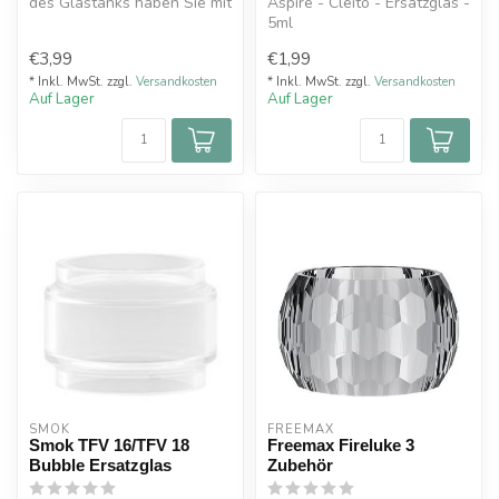
des Glastanks haben Sie mit
Aspire - Cleito - Ersatzglas -
diesem Uwell Ersatzglas di...
5ml
€3,99
€1,99
* Inkl. MwSt. zzgl.
Versandkosten
* Inkl. MwSt. zzgl.
Versandkosten
Auf Lager
Auf Lager
SMOK
FREEMAX
Smok TFV 16/TFV 18
Freemax Fireluke 3
Bubble Ersatzglas
Zubehör