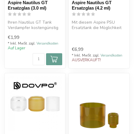
Aspire Nautilus GT
Aspire Nautilus GT
Ersatzglas (3.0 ml)
Ersatzglas (4.2 ml)
Ihren Nautilus GT Tank
Mit diesem Aspire PSU
Verdampfer kostengünstig
Ersatztank die Möglichkeit
wieder zu reparieren. Dazu
Ihren Nautilus GT Tank
€1,99
einfa...
Verdampf...
* Inkl. MwSt. zzgl.
Versandkosten
Auf Lager
€6,99
* Inkl. MwSt. zzgl.
Versandkosten
AUSVERKAUFT!