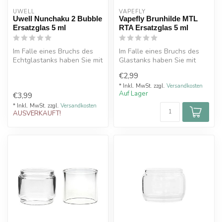
UWELL
VAPEFLY
Uwell Nunchaku 2 Bubble
Vapefly Brunhilde MTL
Ersatzglas 5 ml
RTA Ersatzglas 5 ml
Im Falle eines Bruchs des
Im Falle eines Bruchs des
Echtglastanks haben Sie mit
Glastanks haben Sie mit
diesem Uwell Ersatzglas di...
diesem Vapefly Ersatzglas
€2,99
die ...
* Inkl. MwSt. zzgl.
Versandkosten
Auf Lager
€3,99
* Inkl. MwSt. zzgl.
Versandkosten
AUSVERKAUFT!