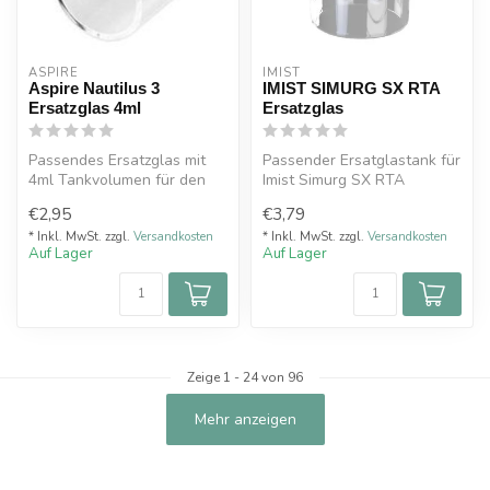
ASPIRE
IMIST
Aspire Nautilus 3
IMIST SIMURG SX RTA
Ersatzglas 4ml
Ersatzglas
Passendes Ersatzglas mit
Passender Ersatglastank für
4ml Tankvolumen für den
Imist Simurg SX RTA
Aspire Nautilus 3 Tank
Verdampfer.
€2,95
€3,79
Verdampf...
* Inkl. MwSt. zzgl.
Versandkosten
* Inkl. MwSt. zzgl.
Versandkosten
Auf Lager
Auf Lager
Zeige
1
-
24
von 96
Mehr anzeigen