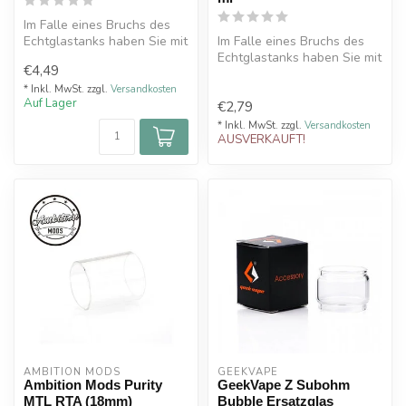
Im Falle eines Bruchs des
Echtglastanks haben Sie mit
Im Falle eines Bruchs des
diesem QP Design
Echtglastanks haben Sie mit
€4,49
Ersatzgla...
diesem Ambition Mods
Ersat...
* Inkl. MwSt. zzgl.
Versandkosten
Auf Lager
€2,79
* Inkl. MwSt. zzgl.
Versandkosten
AUSVERKAUFT!
AMBITION MODS
GEEKVAPE
Ambition Mods Purity
GeekVape Z Subohm
MTL RTA (18mm)
Bubble Ersatzglas