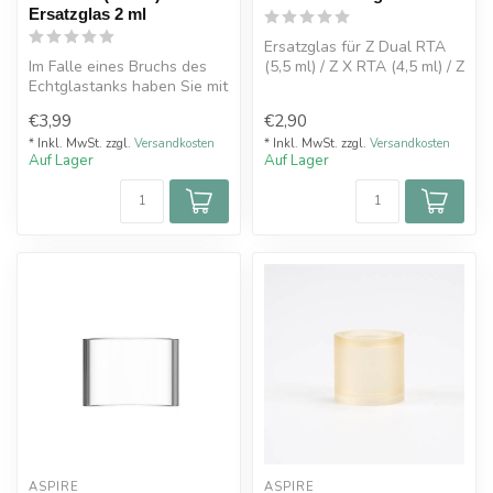
Ersatzglas 2 ml
Ersatzglas für Z Dual RTA
Im Falle eines Bruchs des
(5,5 ml) / Z X RTA (4,5 ml) / Z
Echtglastanks haben Sie mit
Sub Ohm Tank (5,5 ml)...
diesem Ambition Mods
€3,99
€2,90
Ersat...
* Inkl. MwSt. zzgl.
Versandkosten
* Inkl. MwSt. zzgl.
Versandkosten
Auf Lager
Auf Lager
ASPIRE
ASPIRE