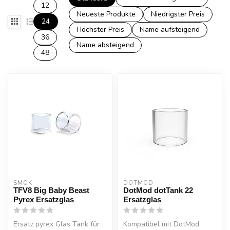
12
Neueste Produkte
Niedrigster Preis
24
Höchster Preis
Name aufsteigend
36
Name absteigend
48
SMOK
DOTMOD
TFV8 Big Baby Beast
DotMod dotTank 22
Pyrex Ersatzglas
Ersatzglas
Ersatz pyrex Glas Tank für
Kompatibel mit DotMod