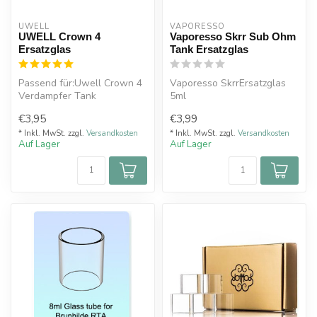
UWELL
VAPORESSO 
UWELL Crown 4
Vaporesso Skrr Sub Ohm
Ersatzglas
Tank Ersatzglas
Passend für:Uwell Crown 4
Vaporesso SkrrErsatzglas
Verdampfer Tank
5ml
Bubble Ersatzglas 6 ml oder
€3,95
€3,99
Ersatzgl...
* Inkl. MwSt. zzgl.
Versandkosten
* Inkl. MwSt. zzgl.
Versandkosten
Auf Lager
Auf Lager