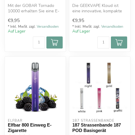
Mit der GOBAR Tornado
Die GEEKVAPE Kloud ist
10000 erhalten Sie eine E-
eine innovative, kompakte
Zigarette, die mit einem
Einweg E-Zigarette im
€9,95
€9,95
großen ...
Pocket-Fo...
* Inkl. MwSt. zzgl.
Versandkosten
* Inkl. MwSt. zzgl.
Versandkosten
Auf Lager
Auf Lager
ELFBAR
187 STRASSENBANDE
Elfbar 800 Einweg E-
187 Strassenbande 187
Zigarette
POD Basisgerät