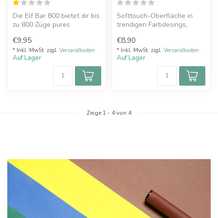
Die Elf Bar 800 bietet dir bis
Softtouch-Oberfläche in
zu 800 Züge pures
trendigen Farbdesings,
Dampfvergnügen – ganz
Leicht und Leistungsstark,
€9,95
€8,90
ohne Nach...
Magne...
* Inkl. MwSt. zzgl.
Versandkosten
* Inkl. MwSt. zzgl.
Versandkosten
Auf Lager
Auf Lager
Zeige
1
-
4
von 4