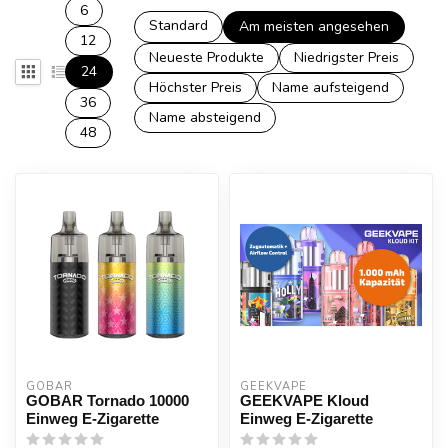
6
Standard
Am meisten angesehen
12
Neueste Produkte
Niedrigster Preis
24
Höchster Preis
Name aufsteigend
36
Name absteigend
48
GOBAR
GEEKVAPE
GOBAR Tornado 10000
GEEKVAPE Kloud
Einweg E-Zigarette
Einweg E-Zigarette