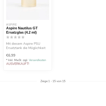
ASPIRE
Aspire Nautilus GT
Ersatzglas (4.2 ml)
Mit diesem Aspire PSU
Ersatztank die Möglichkeit
Ihren Nautilus GT Tank
€6,99
Verdampf...
* Inkl. MwSt. zzgl.
Versandkosten
AUSVERKAUFT!
Zeige
1
-
15
von 15