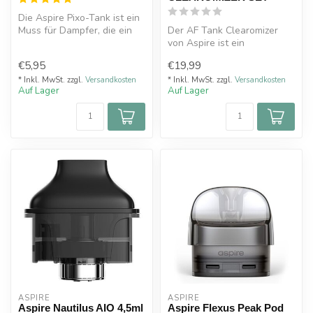
Die Aspire Pixo-Tank ist ein
Muss für Dampfer, die ein
Der AF Tank Clearomizer
optimales Dampferlebnis s...
von Aspire ist ein
Clearomizer für E-Zigaretten
€5,95
€19,99
mit eine...
* Inkl. MwSt. zzgl.
Versandkosten
* Inkl. MwSt. zzgl.
Versandkosten
Auf Lager
Auf Lager
ASPIRE
ASPIRE
Aspire Nautilus AIO 4,5ml
Aspire Flexus Peak Pod