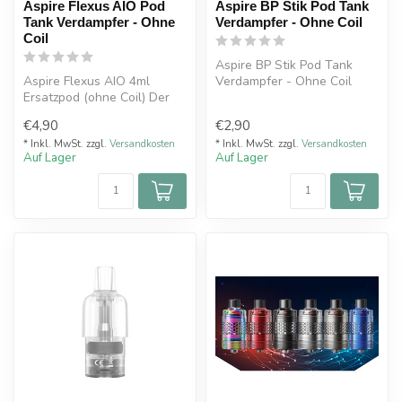
Aspire Flexus AIO Pod
Aspire BP Stik Pod Tank
Tank Verdampfer - Ohne
Verdampfer - Ohne Coil
Coil
Aspire BP Stik Pod Tank
Aspire Flexus AIO 4ml
Verdampfer - Ohne Coil
Ersatzpod (ohne Coil) Der
Pod verfügt über eine
€4,90
€2,90
praktische...
* Inkl. MwSt. zzgl.
Versandkosten
* Inkl. MwSt. zzgl.
Versandkosten
Auf Lager
Auf Lager