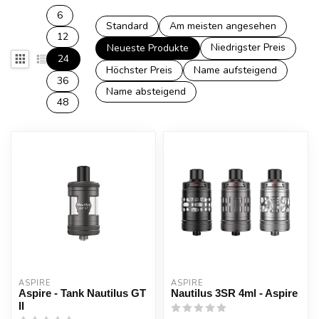
6
Standard
Am meisten angesehen
12
Niedrigster Preis
Neueste Produkte
24
Höchster Preis
Name aufsteigend
36
Name absteigend
48
ASPIRE
ASPIRE
Aspire - Tank Nautilus GT
Nautilus 3SR 4ml - Aspire
II