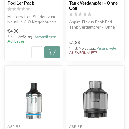
Pod 1er Pack
Tank Verdampfer - Ohne
Coil
Hier erhalten Sie den zum
Nautilus AIO Kit gehörigen
Aspire Flexus Peak Pod
Pod, der wiederbefüllbare
Tank Verdampfer - Ohne
€4,90
u...
Coil
* Inkl. MwSt. zzgl.
Versandkosten
Auf Lager
€1,99
* Inkl. MwSt. zzgl.
Versandkosten
AUSVERKAUFT!
ASPIRE
ASPIRE