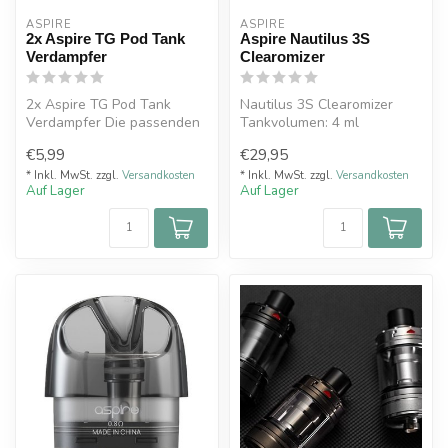
ASPIRE
ASPIRE
2x Aspire TG Pod Tank
Aspire Nautilus 3S
Verdampfer
Clearomizer
2x Aspire TG Pod Tank
Nautilus 3S Clearomizer
Verdampfer Die passenden
Tankvolumen: 4 ml
Pods für das Aspire Cyber G
Durchmesser: 24 mm
€5,99
€29,95
Pod K...
Höhe:53,5 mm
Ge...
* Inkl. MwSt. zzgl.
Versandkosten
* Inkl. MwSt. zzgl.
Versandkosten
Auf Lager
Auf Lager