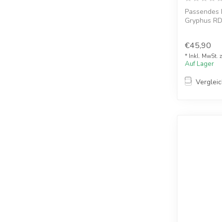
Passendes B
Gryphus RDL
St...
€45,90
* Inkl. MwSt. 
Auf Lager
Verglei