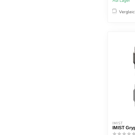
Auf Lager
Verglei
IMIST
IMIST Gryp