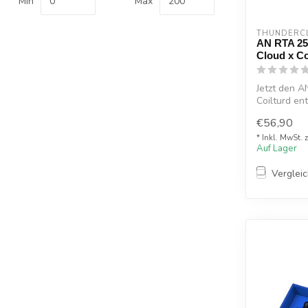
Min
Max
THUNDERC
AN RTA 25
Cloud x Co
Jetzt den 
Coilturd e
Selb...
€56,90
* Inkl. MwSt. 
Auf Lager
Verglei