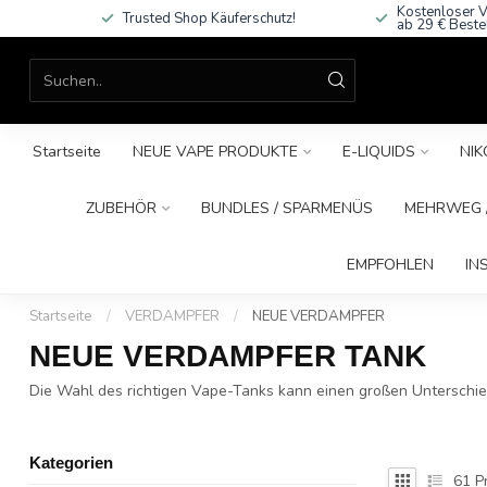
Kostenloser V
Trusted Shop Käuferschutz!
ab 29 € Beste
Startseite
NEUE VAPE PRODUKTE
E-LIQUIDS
NIK
ZUBEHÖR
BUNDLES / SPARMENÜS
MEHRWEG /
EMPFOHLEN
IN
Startseite
/
VERDAMPFER
/
NEUE VERDAMPFER
NEUE VERDAMPFER TANK
Die Wahl des richtigen Vape-Tanks kann einen großen Unterschi
Kategorien
61
P