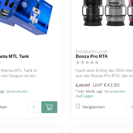
THUNDERCLOUD
nta MTL Tank
Bonza Pro RTA
 Manta MTL Tank in
Nach dem Erfolg der RDA-Ver
 mit Voopoo ist ein
nun der Bonza Pro RTA, der er
r 510 Fer...
Zusam...
UVP
€43,90
€49,90
zzgl.
Versandkosten
* Inkl. MwSt. zzgl.
Versandkosten
Auf Lager
chen
Vergleichen