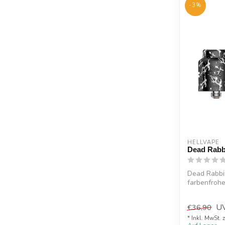
-3%
HELLVAPE
Dead Rabb
Dead Rabbi
farbenfrohe
Extraklasse.
U
€36,90
* Inkl. MwSt. 