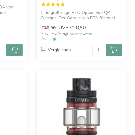
RDA von
und
Eine großartige RTA-Option von QP
Designs. Der Gata ist ein RTA für zwei
Zwecke,...
UVP
€28,90
€79,90
* Inkl. MwSt. zzgl.
Versandkosten
Auf Lager
Vergleichen