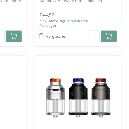
lverdampfer
Rabbit 4? Hellvape hat es möglich
gemacht....
€44,90
* Inkl. MwSt. zzgl.
Versandkosten
Auf Lager
Vergleichen