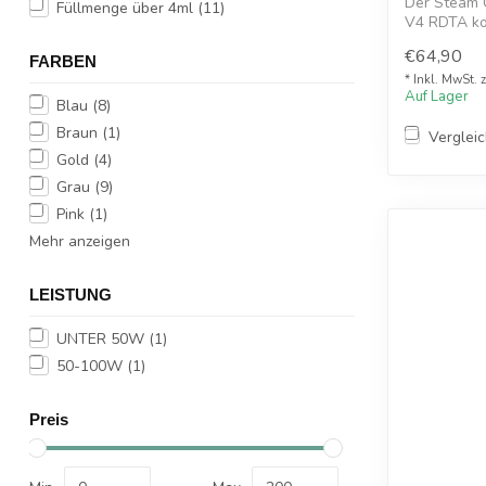
Der Steam 
Füllmenge über 4ml
(11)
V4 RDTA kom
mit ...
€64,90
FARBEN
* Inkl. MwSt. 
Auf Lager
Blau
(8)
Braun
(1)
Verglei
Gold
(4)
Grau
(9)
Pink
(1)
Mehr anzeigen
LEISTUNG
UNTER 50W
(1)
50-100W
(1)
Preis