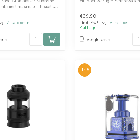
Crave Aromamizer Supreme
ein hochwertiger Selbstwicke
biniert maximale Flexibilität
...
€39,90
zzgl.
Versandkosten
* Inkl. MwSt. zzgl.
Versandkosten
Auf Lager
chen
Vergleichen
-44%