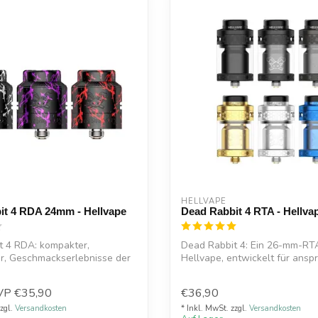
HELLVAPE
it 4 RDA 24mm - Hellvape
Dead Rabbit 4 RTA - Hellva
t 4 RDA: kompakter,
Dead Rabbit 4: Ein 26-mm-RT
r, Geschmackserlebnisse der
Hellvape, entwickelt für ansp
..
Wicklun...
VP
€35,90
€36,90
zzgl.
Versandkosten
* Inkl. MwSt. zzgl.
Versandkosten