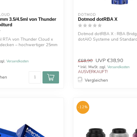
LOUD
DOTMOD
mm 3.5/4.5ml von Thunder
Dotmod dotRBA X
ilturd
Dotmod dotRBA X : RBA Bridge
AN RTA von Thunder Cloud x
dotAIO Systeme und Standar
ntdecken – hochwertiger 25mm
Systeme
UVP
€38,90
€68,90
zzgl.
Versandkosten
* Inkl. MwSt. zzgl.
Versandkosten
AUSVERKAUFT!
chen
Vergleichen
-12%