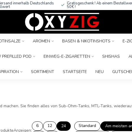
ersand innerhalb Deutschlands
Gratisgeschenk ! Ab einem Bestellwe
llwert
50€ !
OTINSALZE
AROMEN
BASEN & NIKOTINSHOTS
E-Z
 PREFILLED POD
EINWEG-E-ZIGARETTEN
SHISHAS
A
SPIRATION
SORTIMENT
STARTSEITE
NEU
GUTSCHE
ed machen. Sie finden alles von Sub-Ohm-Tanks, MTL-Tanks, wiederau
6
12
Standard
24
Am meisten a
rodukte
Anzeigen: