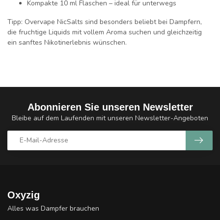
Kompakte 10 ml Flaschen
– ideal für unterwegs
Tipp:
Overvape NicSalts sind besonders beliebt bei Dampfern,
die
fruchtige Liquids
mit vollem Aroma suchen und gleichzeitig
ein
sanftes Nikotinerlebnis
wünschen.
Abonnieren Sie unseren Newsletter
Bleibe auf dem Laufenden mit unseren Newsletter-Angeboten
Oxyzig
Alles was Dampfer brauchen