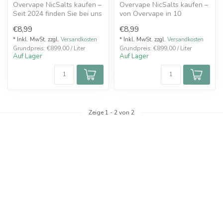
Overvape NicSalts kaufen –
Overvape NicSalts kaufen –
Seit 2024 finden Sie bei uns
von Overvape in 10
die beliebten Nikotinsal...
intensiven Sorten. Die
€8,99
€8,99
fertigen Ni...
* Inkl. MwSt. zzgl.
Versandkosten
* Inkl. MwSt. zzgl.
Versandkosten
Grundpreis: €899,00 / Liter
Grundpreis: €899,00 / Liter
Auf Lager
Auf Lager
Zeige
1
-
2
von 2