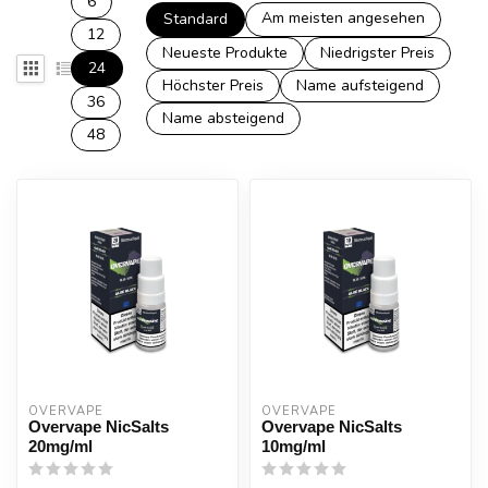
6
Am meisten angesehen
Standard
12
Neueste Produkte
Niedrigster Preis
24
Höchster Preis
Name aufsteigend
36
Name absteigend
48
OVERVAPE
OVERVAPE
Overvape NicSalts
Overvape NicSalts
20mg/ml
10mg/ml