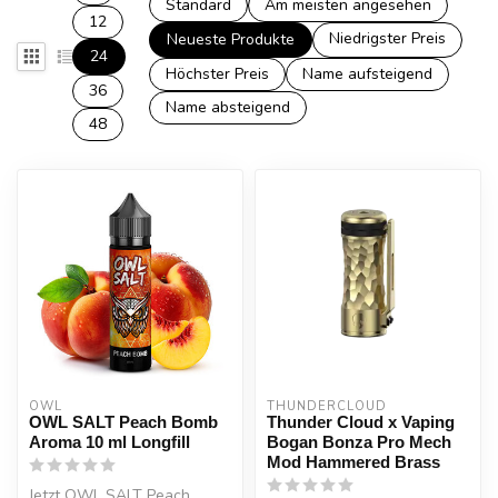
Standard
Am meisten angesehen
12
Niedrigster Preis
Neueste Produkte
24
Höchster Preis
Name aufsteigend
36
Name absteigend
48
OWL
THUNDERCLOUD
OWL SALT Peach Bomb
Thunder Cloud x Vaping
Aroma 10 ml Longfill
Bogan Bonza Pro Mech
Mod Hammered Brass
Jetzt OWL SALT Peach