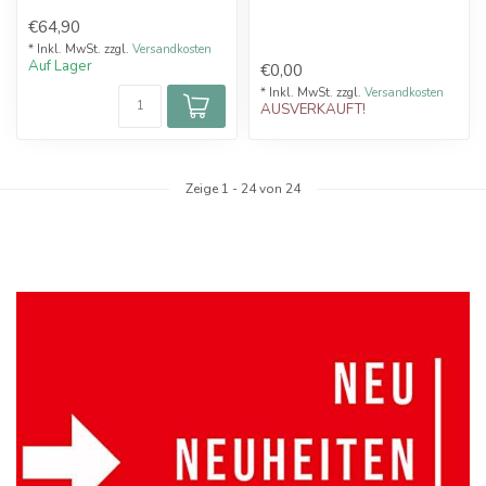
seines beliebten Pod-
40 ...
€64,90
Systems...
* Inkl. MwSt. zzgl.
Versandkosten
Auf Lager
€0,00
* Inkl. MwSt. zzgl.
Versandkosten
AUSVERKAUFT!
Zeige
1
-
24
von 24