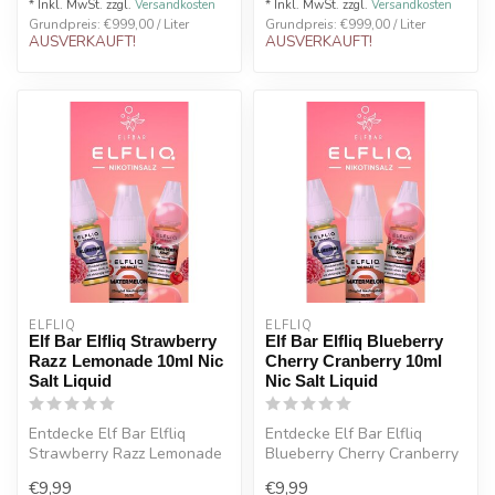
* Inkl. MwSt. zzgl.
Versandkosten
* Inkl. MwSt. zzgl.
Versandkosten
Grundpreis: €999,00 / Liter
Grundpreis: €999,00 / Liter
AUSVERKAUFT!
AUSVERKAUFT!
ELFLIQ
ELFLIQ
Elf Bar Elfliq Strawberry
Elf Bar Elfliq Blueberry
Razz Lemonade 10ml Nic
Cherry Cranberry 10ml
Salt Liquid
Nic Salt Liquid
Entdecke Elf Bar Elfliq
Entdecke Elf Bar Elfliq
Strawberry Razz Lemonade
Blueberry Cherry Cranberry
10ml Nic Salt Liquid mit
10ml Nic Salt Liquid mit
€9,99
€9,99
süßer ...
süße...