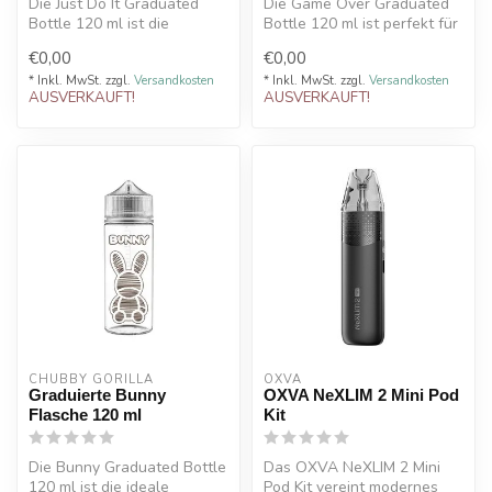
Die Just Do It Graduated
Die Game Over Graduated
Bottle 120 ml ist die
Bottle 120 ml ist perfekt für
perfekte DIY Liquid Flasche
DIY Liquid Herstellung. Au...
€0,00
€0,00
zum M...
* Inkl. MwSt. zzgl.
Versandkosten
* Inkl. MwSt. zzgl.
Versandkosten
AUSVERKAUFT!
AUSVERKAUFT!
CHUBBY GORILLA
OXVA
Graduierte Bunny
OXVA NeXLIM 2 Mini Pod
Flasche 120 ml
Kit
Die Bunny Graduated Bottle
Das OXVA NeXLIM 2 Mini
120 ml ist die ideale
Pod Kit vereint modernes