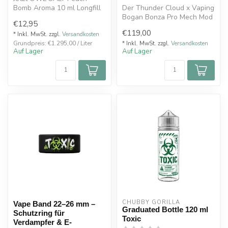
Bomb Aroma 10 ml Longfill
Der Thunder Cloud x Vaping
kaufen. Intensiver
Bogan Bonza Pro Mech Mod
€12,95
Geschmack sonn...
Hammered Brass ist ein
€119,00
hochw...
* Inkl. MwSt. zzgl.
Versandkosten
Grundpreis: €1.295,00 / Liter
* Inkl. MwSt. zzgl.
Versandkosten
Auf Lager
Auf Lager
CHUBBY GORILLA
Vape Band 22–26 mm –
Graduated Bottle 120 ml
Schutzring für
Toxic
Verdampfer & E-