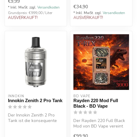
€9,99
kombiniert den süß...
€34,90
* Inkl. MwSt. zzgl.
Versandkosten
Grundpreis: €999,00 / Liter
* Inkl. MwSt. zzgl.
Versandkosten
AUSVERKAUFT!
AUSVERKAUFT!
INNOKIN
BD VAPE
Innokin Zenith 2 Pro Tank
Rayden 220 Mod Full
Black - BD Vape
Der Innokin Zenith 2 Pro
Tank ist die konsequente
Der Rayden 220 Full Black
Weiterentwicklung der
Mod von BD Vape vereint
beliebte...
modernes Design,
€99,90