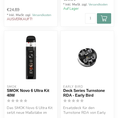
hochwertige M...
* Inkl. MwSt. zzgl.
Versandkosten
Auf Lager
€24,89
* Inkl. MwSt. zzgl.
Versandkosten
AUSVERKAUFT!
SMOK
EARLY BIRD
SMOK Novo 6 Ultra Kit
Deck Series Turnstone
40W
RDA - Early Bird
Das SMOK Novo 6 Ultra Kit
Ersatzdeck für den
setzt neue Maßstäbe im
Turnstone RDA von Early
Bereich der Pod Systeme.
Bird.