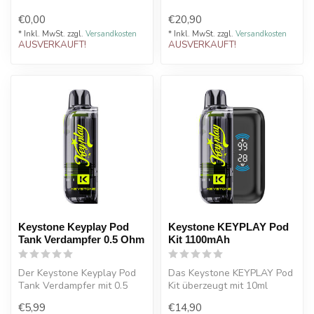
Dosierflasche für DIY Liquid
Design, innovative
€0,00
€20,90
He...
Technologie u...
* Inkl. MwSt. zzgl.
Versandkosten
* Inkl. MwSt. zzgl.
Versandkosten
AUSVERKAUFT!
AUSVERKAUFT!
Keystone Keyplay Pod
Keystone KEYPLAY Pod
Tank Verdampfer 0.5 Ohm
Kit 1100mAh
Der Keystone Keyplay Pod
Das Keystone KEYPLAY Pod
Tank Verdampfer mit 0.5
Kit überzeugt mit 10ml
Ohm Dual Mesh Coil bietet
Tankvolumen, 1100mAh
€5,99
€14,90
inten...
Akku, Dual ...