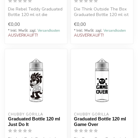
Die Rebel Teddy Graduated
Die Think Outside The Box
Bottle 120 ml ist die
Graduated Bottle 120 ml ist
perfekte DIY Liquid Flasche
ideal für DIY Liquid Herst...
€0,00
€0,00
zum ...
* Inkl. MwSt. zzgl.
Versandkosten
* Inkl. MwSt. zzgl.
Versandkosten
AUSVERKAUFT!
AUSVERKAUFT!
CHUBBY GORILLA
CHUBBY GORILLA
Graduated Bottle 120 ml
Graduated Bottle 120 ml
Just Do It
Game Over