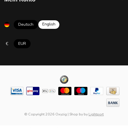
English
Deutsch
€
EUR
© Copyright 2026 Oxyzig
|
Shop by
by
Lightport