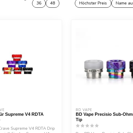
36
48
Höchster Preis
Name au
VE
BD VAPE
 für Supreme V4 RDTA
BD Vape Precisio Sub-Ohm 
Tip
Crave Supreme V4 RDTA Drip