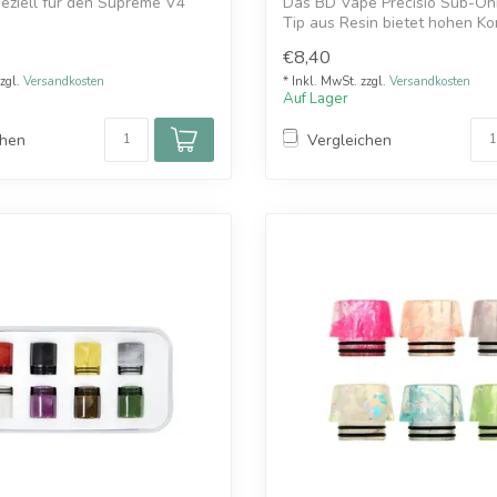
peziell für den Supreme V4
Das BD Vape Precisio Sub-Oh
Tip aus Resin bietet hohen K
ist...
€8,40
zzgl.
Versandkosten
* Inkl. MwSt. zzgl.
Versandkosten
Auf Lager
chen
Vergleichen