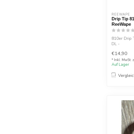
REEWAPE
Drip Tip 81
ReeWape
810er Drip 
DL -
Verkauft vo
€14,90
* Inkl. MwSt. 
Auf Lager
Verglei