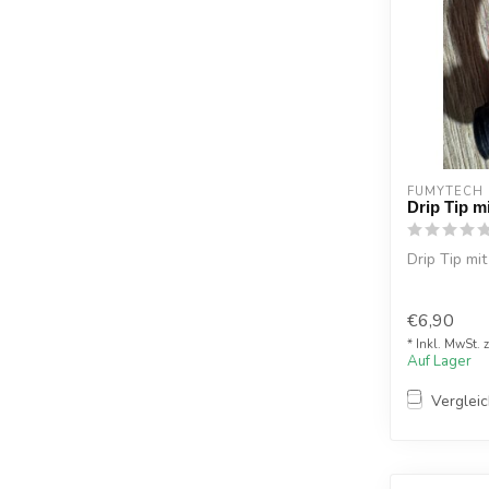
FUMYTECH
Drip Tip m
Drip Tip mi
€6,90
* Inkl. MwSt. 
Auf Lager
Verglei