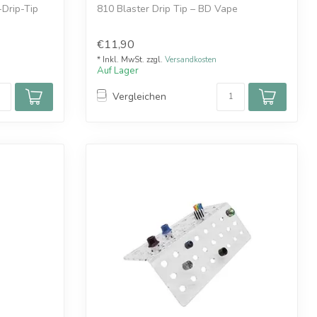
-Drip-Tip
810 Blaster Drip Tip – BD Vape
.
810er Drip Tip aus Metall.
€11,90
Perfekt für RDL/DL...
* Inkl. MwSt. zzgl.
Versandkosten
Auf Lager
Vergleichen