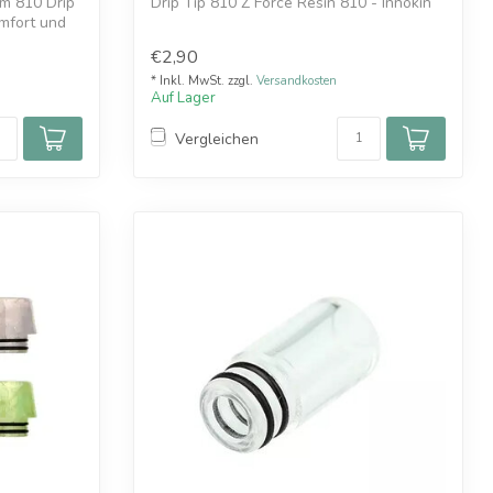
m 810 Drip
Drip Tip 810 Z Force Resin 810 - Innokin
omfort und
€2,90
* Inkl. MwSt. zzgl.
Versandkosten
Auf Lager
Vergleichen