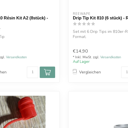
REEWAPE
0 Résin Kit A2 (8stück) -
Drip Tip Kit 810 (6 stück) 
Set mit 6 Drip Tips im 810er-R
Tip
Format.
Doppelte O-Ringe für perfekten
n 8 Stück
€14,90
zzgl.
Versandkosten
* Inkl. MwSt. zzgl.
Versandkosten
Auf Lager
chen
Vergleichen