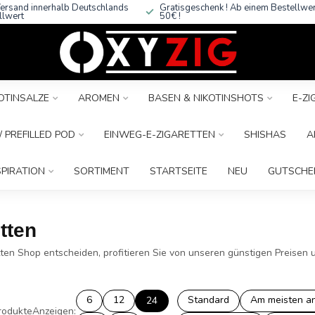
ersand innerhalb Deutschlands
Gratisgeschenk ! Ab einem Bestellwe
llwert
50€ !
OTINSALZE
AROMEN
BASEN & NIKOTINSHOTS
E-Z
 PREFILLED POD
EINWEG-E-ZIGARETTEN
SHISHAS
A
SPIRATION
SORTIMENT
STARTSEITE
NEU
GUTSCHE
tten
tten Shop entscheiden, profitieren Sie von unseren günstigen Preise
6
12
Standard
Am meisten a
24
rodukte
Anzeigen: