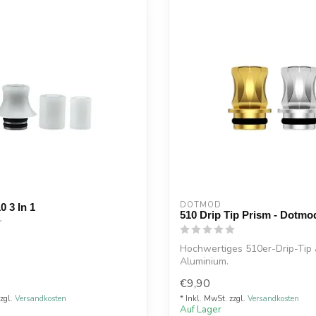
DOTMOD
0 3 In 1
510 Drip Tip Prism - Dotmo
Hochwertiges 510er-Drip-Tip
Aluminium.
Hitzebeständig.
€9,90
Die interne Struktu...
zzgl.
Versandkosten
* Inkl. MwSt. zzgl.
Versandkosten
Auf Lager