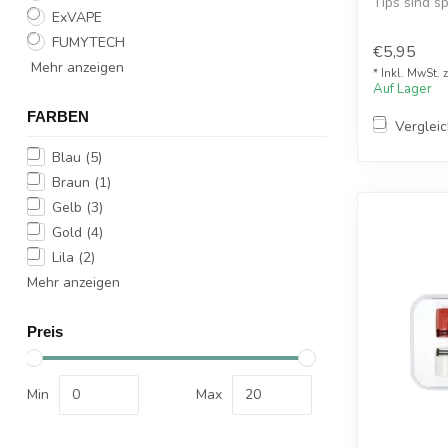
Tips sind s
ExVAPE
RDTA ...
FUMYTECH
€5,95
Mehr anzeigen
* Inkl. MwSt. 
Auf Lager
FARBEN
Verglei
Blau
(5)
Braun
(1)
Gelb
(3)
Gold
(4)
Lila
(2)
Mehr anzeigen
Preis
Min
Max