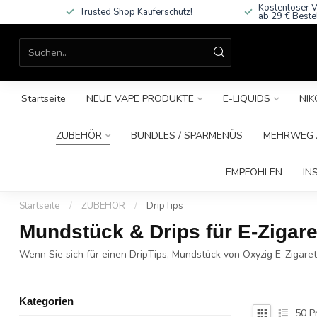
Kostenloser V
Trusted Shop Käuferschutz!
ab 29 € Beste
Startseite
NEUE VAPE PRODUKTE
E-LIQUIDS
NIK
ZUBEHÖR
BUNDLES / SPARMENÜS
MEHRWEG /
EMPFOHLEN
IN
Startseite
/
ZUBEHÖR
/
DripTips
Mundstück & Drips für E-Zigare
Wenn Sie sich für einen DripTips, Mundstück von Oxyzig E-Zigare
Kategorien
50
P