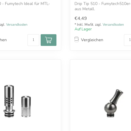
0 - Fumytech Ideal für MTL-
Drip Tip 510 - Fumytech510er
aus Metall.
ltlich.
Ideal für MTL-Dampfen. Einze..
€4,49
zzgl.
Versandkosten
* Inkl. MwSt. zzgl.
Versandkosten
Auf Lager
chen
Vergleichen