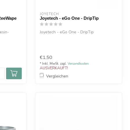
JOYETECH
- ReeWape
Joyetech - eGo One - DripTip
esin-
Joyetech - eGo One - DripTip
 Sitz ...
€1,50
* Inkl. MwSt. zzgl.
Versandkosten
AUSVERKAUFT!
Vergleichen