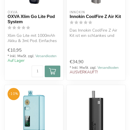
OXVA
INNOKIN
OXVA Xlim Go Lite Pod
Innokin CoolFire Z Air Kit
System
Das Innokin CoolFire Z Air
Xlim Go Lite mit 1000mAh
Kit ist ein schlankes und
Akku & 3ml Pod. Einfaches
leistungsstarkes
Pod System ohne
Komplettse...
€10,95
Einstellungen...
* Inkl. MwSt. zzgl.
Versandkosten
Auf Lager
€34,90
* Inkl. MwSt. zzgl.
Versandkosten
AUSVERKAUFT!
-10%