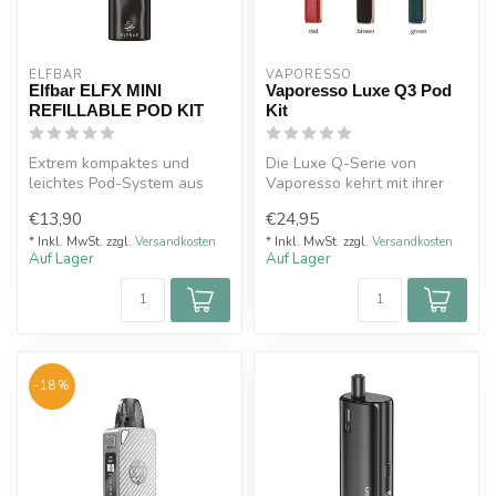
ELFBAR
VAPORESSO 
Elfbar ELFX MINI
Vaporesso Luxe Q3 Pod
REFILLABLE POD KIT
Kit
Extrem kompaktes und
Die Luxe Q-Serie von
leichtes Pod-System aus
Vaporesso kehrt mit ihrer
einer hochwertigen
dritten Generation zurück
€13,90
€24,95
Aluminium-Legier...
und ver...
* Inkl. MwSt. zzgl.
Versandkosten
* Inkl. MwSt. zzgl.
Versandkosten
Auf Lager
Auf Lager
-18%