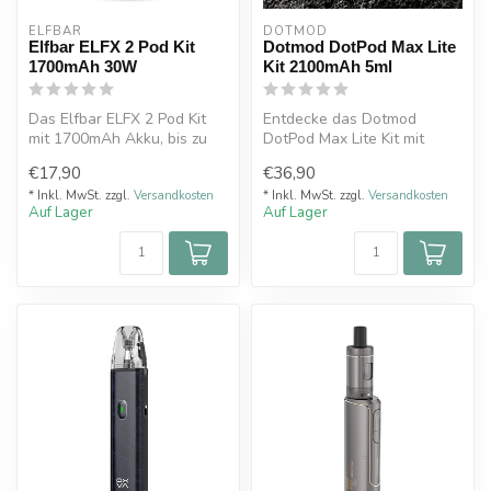
ELFBAR
DOTMOD
Elfbar ELFX 2 Pod Kit
Dotmod DotPod Max Lite
1700mAh 30W
Kit 2100mAh 5ml
Das Elfbar ELFX 2 Pod Kit
Entdecke das Dotmod
mit 1700mAh Akku, bis zu
DotPod Max Lite Kit mit
30W Leistung und 2ml V2.0
2100mAh Akku, 5–60W
€17,90
€36,90
Dua...
Leistung, 5ml To...
* Inkl. MwSt. zzgl.
Versandkosten
* Inkl. MwSt. zzgl.
Versandkosten
Auf Lager
Auf Lager