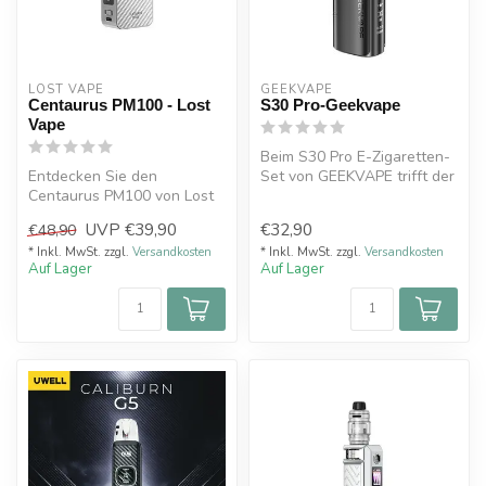
LOST VAPE
GEEKVAPE
Centaurus PM100 - Lost
S30 Pro-Geekvape
Vape
Beim S30 Pro E-Zigaretten-
Entdecken Sie den
Set von GEEKVAPE trifft der
Centaurus PM100 von Lost
gleichnamige Akku mit
Vape, ein imposantes und
eine...
UVP
€39,90
€32,90
€48,90
elegantes Po...
* Inkl. MwSt. zzgl.
Versandkosten
* Inkl. MwSt. zzgl.
Versandkosten
Auf Lager
Auf Lager