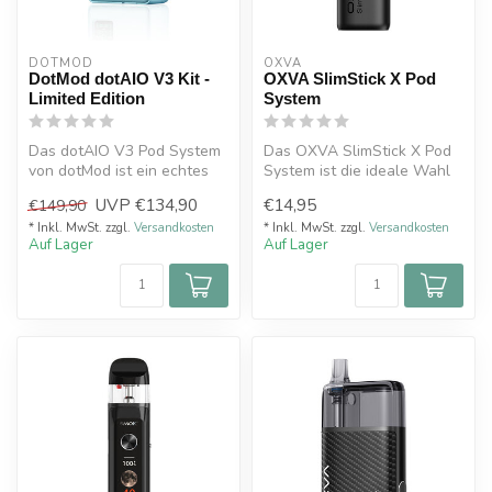
DOTMOD
OXVA
DotMod dotAIO V3 Kit -
OXVA SlimStick X Pod
Limited Edition
System
Das dotAIO V3 Pod System
Das OXVA SlimStick X Pod
von dotMod ist ein echtes
System ist die ideale Wahl
Premium All-in-One Gerät
für alle, die ein unkomplizi...
UVP
€134,90
€14,95
€149,90
für ...
* Inkl. MwSt. zzgl.
Versandkosten
* Inkl. MwSt. zzgl.
Versandkosten
Auf Lager
Auf Lager