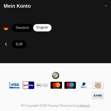
Mein Konto
English
Deutsch
€
EUR
© Copyright 2026 Oxyzig
|
Shop by
by
Lightport