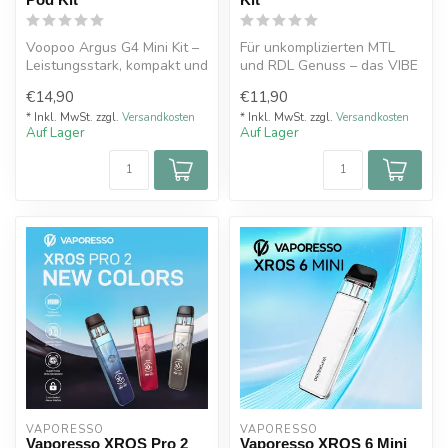
Voopoo Argus G4 Mini Kit –
Für unkomplizierten MTL
Leistungsstark, kompakt und
und RDL Genuss – das VIBE
perfekt für unterwegs
SE 2 Pod-System von
€14,90
€11,90
VAPORESSO
* Inkl. MwSt. zzgl.
Versandkosten
* Inkl. MwSt. zzgl.
Versandkosten
Auf Lager
Auf Lager
VAPORESSO 
VAPORESSO 
Vaporesso XROS Pro 2
Vaporesso XROS 6 Mini