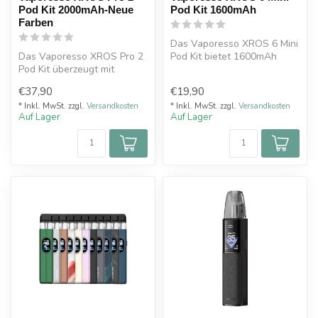
Pod Kit 2000mAh-Neue
Pod Kit 1600mAh
Farben
Das Vaporesso XROS 6 Mini
Das Vaporesso XROS Pro 2
Pod Kit bietet 1600mAh
Pod Kit überzeugt mit
Akku, 30 Watt Leistung, 3ml
2000mAh Akku, bis zu 30
Tan...
€37,90
€19,90
Watt Leis...
* Inkl. MwSt. zzgl.
Versandkosten
* Inkl. MwSt. zzgl.
Versandkosten
Auf Lager
Auf Lager