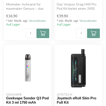
Minimaler Aufwand für
Das Voopoo Drag H40 Pro
maximalen Genuss – das
Pod Kit bietet einen 2450
PIXO AURA 2 Pod-System
mAh Akku, bis zu 40 Watt
€16,90
€39,90
von ASPIRE
Leist...
* Inkl. MwSt. zzgl.
Versandkosten
* Inkl. MwSt. zzgl.
Versandkosten
Auf Lager
Auf Lager
GEEKVAPE
JOYETECH
Geekvape Sonder Q3 Pod
Joyetech eRoll Slim Pro
Kit 3 ml 1750 mAh
Full Kit