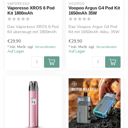
VAPORESSO 
VOOPOO
Vaporesso XROS 6 Pod
Voopoo Argus G4 Pod Kit
Kit 1800mAh
1650mAh 35W
Das Vaporesso XROS 6 Pod
Das Voopoo Argus G4 Pod
Kit überzeugt mit 1800mAh
Kit mit 1650mAh Akku, 35W
Akku, 30 Watt Leistung, 3ml
Leistung und innovativen
€29,90
€29,90
T...
Multi...
* Inkl. MwSt. zzgl.
Versandkosten
* Inkl. MwSt. zzgl.
Versandkosten
Auf Lager
Auf Lager