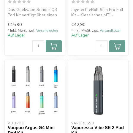
Das Geekvape Sonder Q3
Joyetech eRoll Slim Pro Full
Pod Kit verfügt über einen
Kit – Klassisches MTL-
1750 mAh Akku, 3 ml
Dampfen neu definiert
€15,90
€42,90
Tankvolume...
* Inkl. MwSt. zzgl.
Versandkosten
* Inkl. MwSt. zzgl.
Versandkosten
Auf Lager
Auf Lager
VOOPOO
VAPORESSO 
Voopoo Argus G4 Mini
Vaporesso Vibe SE 2 Pod
Pod Kit
Kit