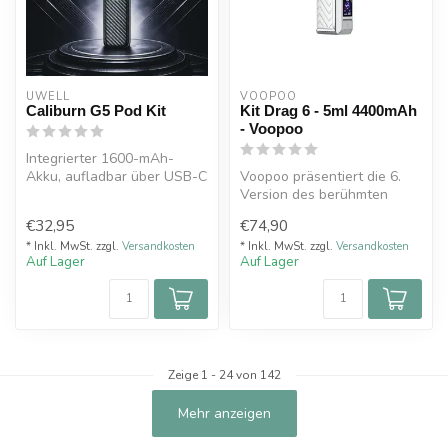
UWELL
VOOPOO
Caliburn G5 Pod Kit
Kit Drag 6 - 5ml 4400mAh
- Voopoo
Integrierter 1600-mAh-
Akku, aufladbar über USB-C
Voopoo präsentiert die 6.
(Kabel nicht im Lieferumfang
Version des berühmten
en...
Drag, bei dem Technologie
€32,95
€74,90
auf Le...
* Inkl. MwSt. zzgl.
Versandkosten
* Inkl. MwSt. zzgl.
Versandkosten
Auf Lager
Auf Lager
Zeige
1
-
24
von 142
Mehr anzeigen