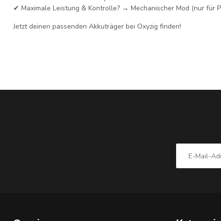
✔
Maximale Leistung & Kontrolle?
→ Mechanischer Mod (nur für Pr
Jetzt deinen passenden Akkuträger bei Oxyzig finden!