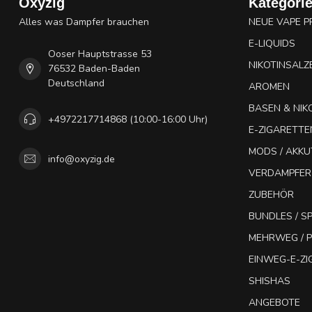
Oxyzig
Kategori
Alles was Dampfer brauchen
NEUE VAPE 
E-LIQUIDS
Ooser Hauptstrasse 53
NIKOTINSALZ
76532 Baden-Baden
Deutschland
AROMEN
BASEN & NIK
+4972217714868 (10:00-16:00 Uhr)
E-ZIGARETTE
MODS / AKK
info@oxyzig.de
VERDAMPFER
ZUBEHÖR
BUNDLES / 
MEHRWEG / P
EINWEG-E-Z
SHISHAS
ANGEBOTE