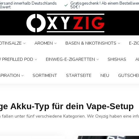
ersand innerhalb Deutschlands
Gratisgeschenk ! Ab einem Bestellwe
llwert
50€ !
OTINSALZE
AROMEN
BASEN & NIKOTINSHOTS
E-Z
 PREFILLED POD
EINWEG-E-ZIGARETTEN
SHISHAS
A
SPIRATION
SORTIMENT
STARTSEITE
NEU
GUTSCHE
ge Akku-Typ für dein Vape-Setup
 fallen unter fünf verschiedene Kategorien. Wir Oxyzig haben eine inf