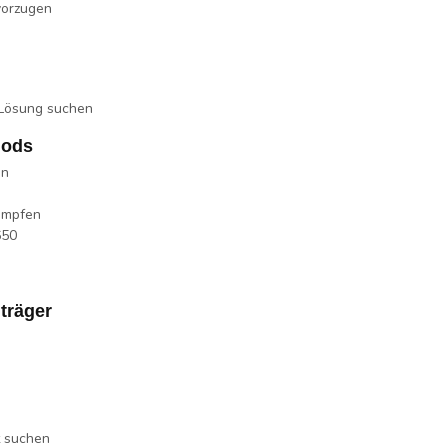
vorzugen
 Lösung suchen
Mods
en
Dampfen
650
träger
t suchen