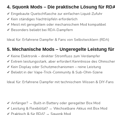
4. Squonk Mods – Die praktische Lösung für RD
✔ Eingebaute Quetschflasche zur einfachen Liquid-Zufuhr
✔ Kein ständiges Nachtröpfeln erforderlich
✔ Meist mit geregeltem oder mechanischem Mod kompatibel
✔ Besonders beliebt bei
RDA-Dampfern
Ideal für:
Erfahrene Dampfer & Fans von Selbstwicklern (RDA)
5. Mechanische Mods – Ungeregelte Leistung für 
✔ Keine Elektronik – direkter Stromfluss zum Verdampfer
✔ Extrem leistungsstark, aber erfordert Kenntnisse des Ohmsche
✔ Kein Display oder Schutzmechanismen – reine Leistung
✔ Beliebt in der
Vape-Trick-Community & Sub-Ohm-Szene
Ideal für:
Erfahrene Dampfer mit technischem Wissen & DIY-Fans
✔
Anfänger?
→ Built-in Battery oder geregelter Box Mod
✔
Leistung & Flexibilität?
→ Wechselbare Akkus mit Box Mod
✔
Praktisch & für RDA?
→ Squonk Mod