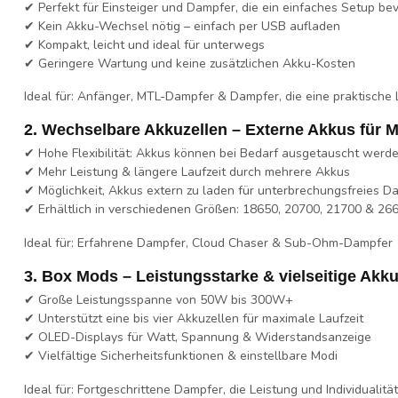
✔ Perfekt für Einsteiger und Dampfer, die ein einfaches Setup be
✔ Kein Akku-Wechsel nötig – einfach per USB aufladen
✔ Kompakt, leicht und ideal für unterwegs
✔ Geringere Wartung und keine zusätzlichen Akku-Kosten
Ideal für:
Anfänger, MTL-Dampfer & Dampfer, die eine praktische
2. Wechselbare Akkuzellen – Externe Akkus für 
✔ Hohe Flexibilität: Akkus können bei Bedarf ausgetauscht werd
✔ Mehr Leistung & längere Laufzeit durch mehrere Akkus
✔ Möglichkeit, Akkus extern zu laden für unterbrechungsfreies 
✔ Erhältlich in verschiedenen Größen:
18650, 20700, 21700 & 26
Ideal für:
Erfahrene Dampfer, Cloud Chaser & Sub-Ohm-Dampfer
3. Box Mods – Leistungsstarke & vielseitige Akku
✔ Große Leistungsspanne von 50W bis 300W+
✔ Unterstützt
eine bis vier Akkuzellen
für maximale Laufzeit
✔ OLED-Displays für Watt, Spannung & Widerstandsanzeige
✔ Vielfältige Sicherheitsfunktionen & einstellbare Modi
Ideal für:
Fortgeschrittene Dampfer, die Leistung und Individualitä