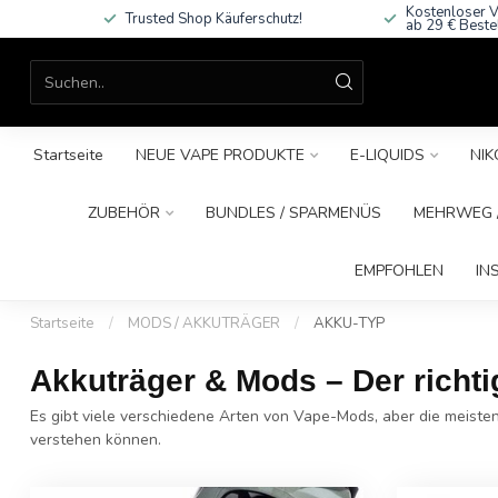
Kostenloser V
Trusted Shop Käuferschutz!
ab 29 € Beste
Startseite
NEUE VAPE PRODUKTE
E-LIQUIDS
NIK
ZUBEHÖR
BUNDLES / SPARMENÜS
MEHRWEG /
EMPFOHLEN
IN
Startseite
/
MODS / AKKUTRÄGER
/
AKKU-TYP
Akkuträger & Mods – Der richti
Es gibt viele verschiedene Arten von Vape-Mods, aber die meisten
verstehen können.