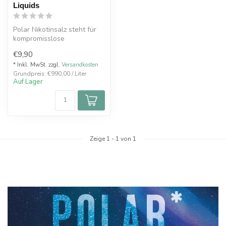
Liquids
Polar Nikotinsalz steht für
kompromisslose
Mentholkälte und einen
€9,90
unverwechselba...
* Inkl. MwSt. zzgl.
Versandkosten
Grundpreis: €990,00 / Liter
Auf Lager
Zeige
1
-
1
von 1