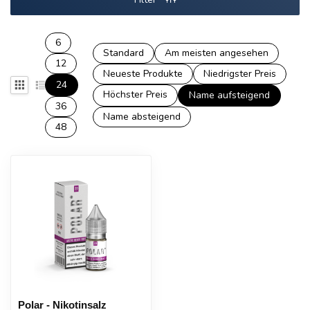
6
Standard
Am meisten angesehen
12
Neueste Produkte
Niedrigster Preis
24
Höchster Preis
Name aufsteigend
36
Name absteigend
48
Polar - Nikotinsalz