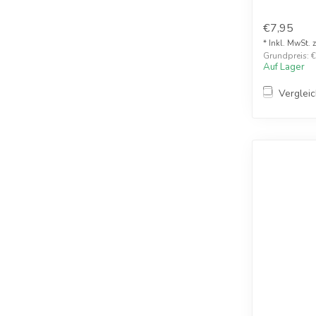
20mg
€7,95
* Inkl. MwSt. 
Grundpreis: €
Auf Lager
Verglei