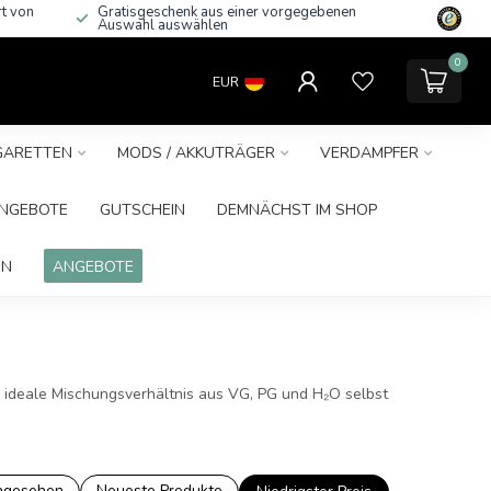
rt von
Gratisgeschenk aus einer vorgegebenen
Auswahl auswählen
0
EUR
IGARETTEN
MODS / AKKUTRÄGER
VERDAMPFER
NGEBOTE
GUTSCHEIN
DEMNÄCHST IM SHOP
IN
ANGEBOTE
as ideale Mischungsverhältnis aus VG, PG und H₂O selbst
ngesehen
Neueste Produkte