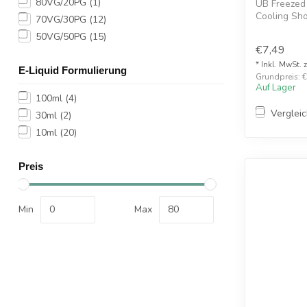
80VG/20PG
(1)
UB Freezed
Cooling Sho
70VG/30PG
(12)
Möglichkeit, 
50VG/50PG
(15)
€7,49
* Inkl. MwSt. 
E-Liquid Formulierung
Grundpreis: €
Auf Lager
100ml
(4)
Verglei
30ml
(2)
10ml
(20)
Preis
Min
Max