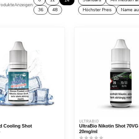
24
rodukte
Anzeigen:
36
48
Höchster Preis
Name au
ULTRABIO
d Cooling Shot
UltraBio Nikotin Shot 70VG
20mg/ml