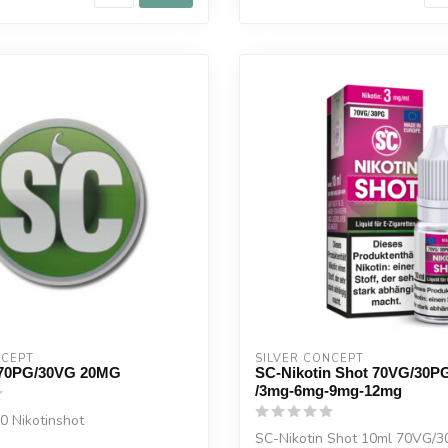
NCEPT
SILVER CONCEPT
70PG/30VG 20MG
SC-Nikotin Shot 70VG/30P
/3mg-6mg-9mg-12mg
0 Nikotinshot
SC-Nikotin Shot 10ml 70VG/3