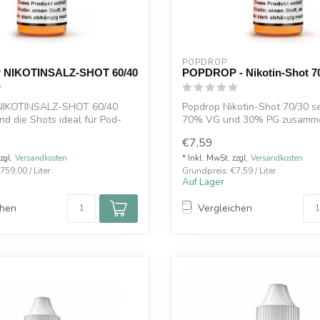
POPDROP
NIKOTINSALZ-SHOT 60/40
POPDROP - Nikotin-Shot 7
IKOTINSALZ-SHOT 60/40
Popdrop Nikotin-Shot 70/30 se
nd die Shots ideal für Pod-
70% VG und 30% PG zusamme
..
Nikoti...
€7,59
zzgl.
Versandkosten
* Inkl. MwSt. zzgl.
Versandkosten
759,00 / Liter
Grundpreis: €7,59 / Liter
Auf Lager
chen
Vergleichen