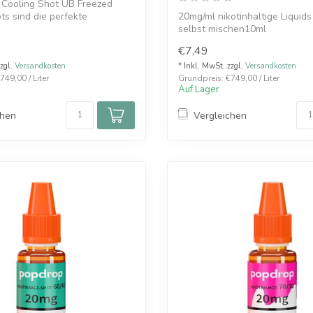
 Cooling Shot UB Freezed
ts sind die perfekte
20mg/ml nikotinhaltige Liquid
...
selbst mischen10ml
Made in Germany
€7,49
70...
zzgl.
Versandkosten
* Inkl. MwSt. zzgl.
Versandkosten
749,00 / Liter
Grundpreis: €749,00 / Liter
Auf Lager
chen
Vergleichen