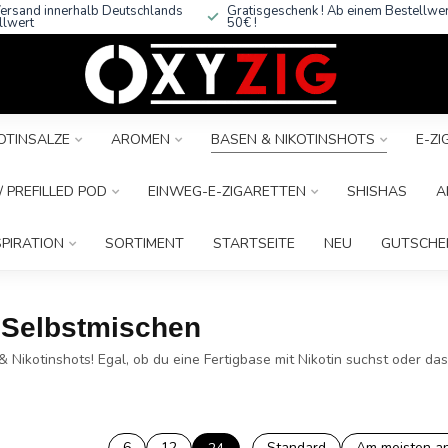
ersand innerhalb Deutschlands
Gratisgeschenk ! Ab einem Bestellwe
llwert
50€ !
OTINSALZE
AROMEN
BASEN & NIKOTINSHOTS
E-Z
 PREFILLED POD
EINWEG-E-ZIGARETTEN
SHISHAS
A
SPIRATION
SORTIMENT
STARTSEITE
NEU
GUTSCHE
r Selbstmischen
& Nikotinshots! Egal, ob du eine Fertigbase mit Nikotin suchst oder d
6
12
Standard
Am meisten a