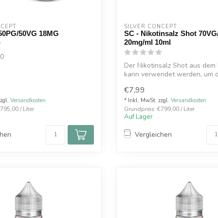
NCEPT
SILVER CONCEPT
50PG/50VG 18MG
SC - Nikotinsalz Shot 70V
20mg/ml 10ml
50
Der Nikotinsalz Shot aus dem
kann verwendet werden, um 
Nikotingehal...
€7,99
zzgl.
Versandkosten
* Inkl. MwSt. zzgl.
Versandkosten
795,00 / Liter
Grundpreis: €799,00 / Liter
Auf Lager
chen
Vergleichen