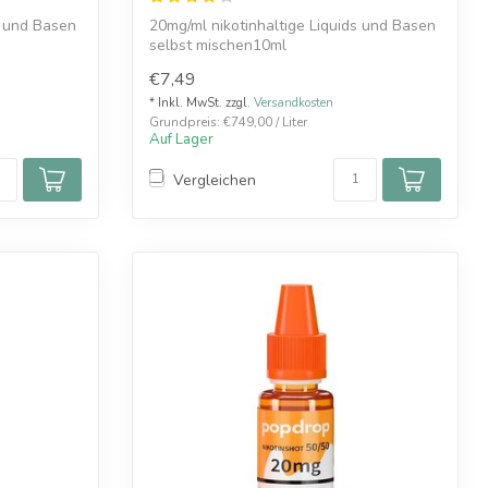
s und Basen
20mg/ml nikotinhaltige Liquids und Basen
selbst mischen10ml
Made in Germany
€7,49
50...
* Inkl. MwSt. zzgl.
Versandkosten
Grundpreis: €749,00 / Liter
Auf Lager
Vergleichen