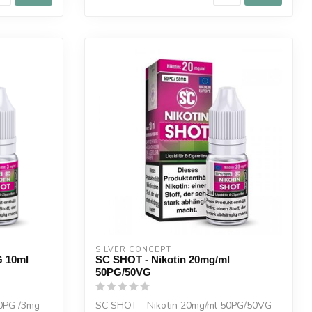
SILVER CONCEPT
G 10ml
SC SHOT - Nikotin 20mg/ml
50PG/50VG
0PG /3mg-
SC SHOT - Nikotin 20mg/ml 50PG/50VG