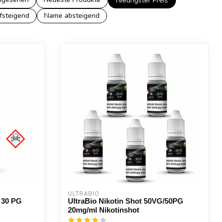
Niedrigster Preis
fsteigend
Name absteigend
ULTRABIO
 30 PG
UltraBio Nikotin Shot 50VG/50PG
20mg/ml Nikotinshot