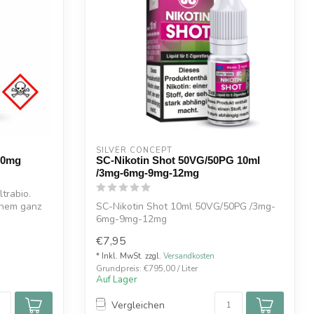
SILVER CONCEPT
 20mg
SC-Nikotin Shot 50VG/50PG 10ml
/3mg-6mg-9mg-12mg
trabio.
inem ganz
SC-Nikotin Shot 10ml 50VG/50PG /3mg-
6mg-9mg-12mg
€7,95
* Inkl. MwSt. zzgl.
Versandkosten
Grundpreis: €795,00 / Liter
Auf Lager
Vergleichen