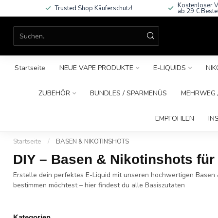
Kostenloser V
Trusted Shop Käuferschutz!
ab 29 € Beste
Startseite
NEUE VAPE PRODUKTE
E-LIQUIDS
NIK
ZUBEHÖR
BUNDLES / SPARMENÜS
MEHRWEG /
EMPFOHLEN
IN
Startseite
/
BASEN & NIKOTINSHOTS
DIY – Basen & Nikotinshots fü
Erstelle dein perfektes E-Liquid mit unseren hochwertigen Basen 
bestimmen möchtest – hier findest du alle Basiszutaten
Kategorien