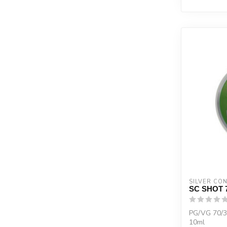
SILVER CO
SC SHOT 
PG/VG 70/3
10ml