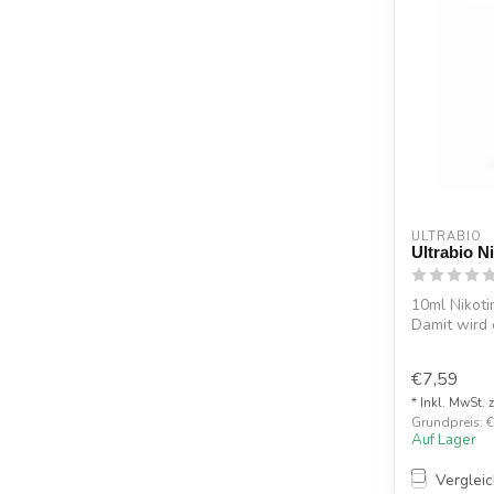
ULTRABIO
Ultrabio N
10ml Nikoti
Damit wird
beson...
€7,59
* Inkl. MwSt. 
Grundpreis: €
Auf Lager
Verglei