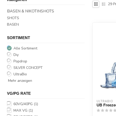
29
P
BASEN & NIKOTINSHOTS
SHOTS
BASEN
SORTIMENT
Alle Sortiment
Diy
Popdrop
SILVER CONCEPT
UltraBio
Mehr anzeigen
VG/PG RATE
ULTRABIO
60VG/40PG
(1)
UB Freeze
MAX VG
(1)