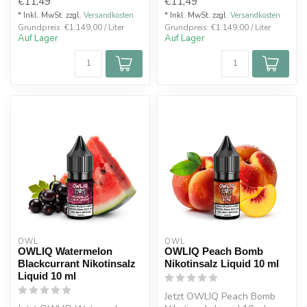
€11,49
€11,49
20 mg kaufe...
* Inkl. MwSt. zzgl.
Versandkosten
* Inkl. MwSt. zzgl.
Versandkosten
Grundpreis: €1.149,00 / Liter
Grundpreis: €1.149,00 / Liter
Auf Lager
Auf Lager
OWL
OWL
OWLIQ Watermelon
OWLIQ Peach Bomb
Blackcurrant Nikotinsalz
Nikotinsalz Liquid 10 ml
Liquid 10 ml
Jetzt OWLIQ Peach Bomb