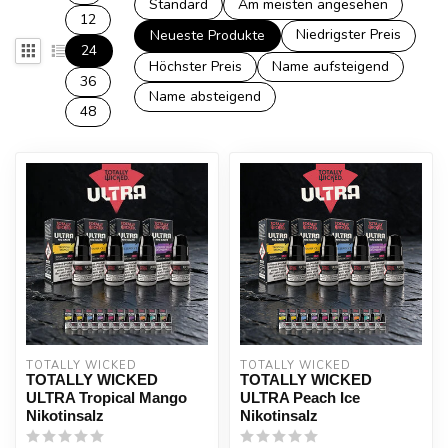
Standard
Am meisten angesehen
12
Niedrigster Preis
Neueste Produkte
24
Höchster Preis
Name aufsteigend
36
Name absteigend
48
TOTALLY WICKED
TOTALLY WICKED
TOTALLY WICKED
TOTALLY WICKED
ULTRA Tropical Mango
ULTRA Peach Ice
Nikotinsalz
Nikotinsalz