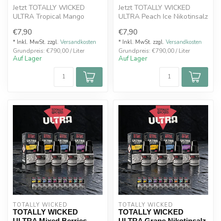
Jetzt TOTALLY WICKED
Jetzt TOTALLY WICKED
ULTRA Tropical Mango
ULTRA Peach Ice Nikotinsalz
Nikotinsalz Liquid 8 ml mit
Liquid 8 ml mit 20 mg
€7,90
€7,90
20 mg kauf...
kaufen. S...
* Inkl. MwSt. zzgl.
Versandkosten
* Inkl. MwSt. zzgl.
Versandkosten
Grundpreis: €790,00 / Liter
Grundpreis: €790,00 / Liter
Auf Lager
Auf Lager
TOTALLY WICKED
TOTALLY WICKED
TOTALLY WICKED
TOTALLY WICKED
ULTRA Mixed Berries
ULTRA Grape Nikotinsalz