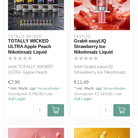
TOTALLY WICKED
EASYLIQ 
TOTALLY WICKED
Grabit easyLIQ
ULTRA Apple Peach
Strawberry Ice
Nikotinsalz Liquid
Nikotinsalz Liquid
Jetzt TOTALLY WICKED
Jetzt Grabit easyLIQ
ULTRA Apple Peach
Strawberry Ice Nikotinsalz
Nikotinsalz Liquid 8 ml mit
Liquid 10 ml mit 20 mg
€7,90
€11,49
20 mg kaufen....
kaufen. S...
* Inkl. MwSt. zzgl.
Versandkosten
* Inkl. MwSt. zzgl.
Versandkosten
Grundpreis: €790,00 / Liter
Grundpreis: €1.149,00 / Liter
Auf Lager
Auf Lager