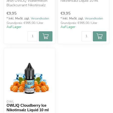
Jetzt OWLIQ Watermelon
Nikotinsalz Liquid 10 ml
Blackcurrant Nikotinsalz
kaufen. Intensiver
Liquid 10 ml kaufen. Saftige
Geschmack son...
€9,95
€9,95
Was...
* Inkl. MwSt. zzgl.
Versandkosten
* Inkl. MwSt. zzgl.
Versandkosten
Grundpreis: €995,00 / Liter
Grundpreis: €995,00 / Liter
Auf Lager
Auf Lager
OWL
OWLIQ Cloudberry Ice
Nikotinsalz Liquid 10 ml