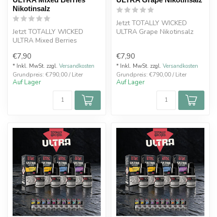
Nikotinsalz
Jetzt TOTALLY WICKED
Jetzt TOTALLY WICKED
ULTRA Grape Nikotinsalz
ULTRA Mixed Berries
Liquid 8 ml mit 20 mg
Nikotinsalz Liquid 8 ml mit
kaufen. Inten...
€7,90
€7,90
20 mg kaufe...
* Inkl. MwSt. zzgl.
Versandkosten
* Inkl. MwSt. zzgl.
Versandkosten
Grundpreis: €790,00 / Liter
Grundpreis: €790,00 / Liter
Auf Lager
Auf Lager