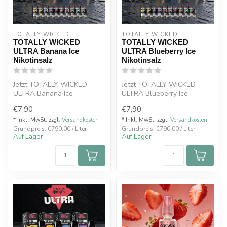
TOTALLY WICKED
TOTALLY WICKED
TOTALLY WICKED
TOTALLY WICKED
ULTRA Banana Ice
ULTRA Blueberry Ice
Nikotinsalz
Nikotinsalz
Jetzt TOTALLY WICKED
Jetzt TOTALLY WICKED
ULTRA Banana Ice
ULTRA Blueberry Ice
Nikotinsalz Liquid 8 ml mit
Nikotinsalz Liquid 8 ml mit
€7,90
€7,90
20 mg kaufen. ...
20 mg kaufe...
* Inkl. MwSt. zzgl.
Versandkosten
* Inkl. MwSt. zzgl.
Versandkosten
Grundpreis: €790,00 / Liter
Grundpreis: €790,00 / Liter
Auf Lager
Auf Lager