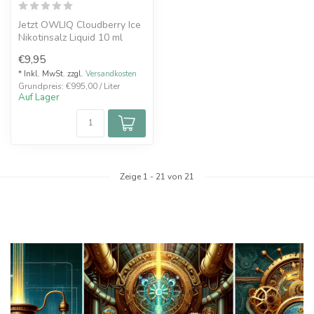
Jetzt OWLIQ Cloudberry Ice
Nikotinsalz Liquid 10 ml
kaufen. Exotische
€9,95
Moltebeere...
* Inkl. MwSt. zzgl.
Versandkosten
Grundpreis: €995,00 / Liter
Auf Lager
Zeige
1
-
21
von 21