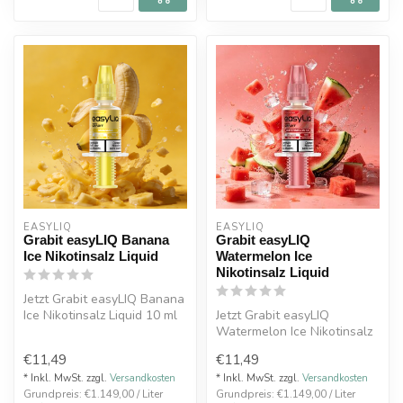
EASYLIQ 
EASYLIQ 
Grabit easyLIQ Banana
Grabit easyLIQ
Ice Nikotinsalz Liquid
Watermelon Ice
Nikotinsalz Liquid
Jetzt Grabit easyLIQ Banana
Ice Nikotinsalz Liquid 10 ml
Jetzt Grabit easyLIQ
mit 20 mg kaufen. Cremi...
Watermelon Ice Nikotinsalz
Liquid 10 ml mit 20 mg
€11,49
€11,49
kaufen. S...
* Inkl. MwSt. zzgl.
Versandkosten
* Inkl. MwSt. zzgl.
Versandkosten
Grundpreis: €1.149,00 / Liter
Grundpreis: €1.149,00 / Liter