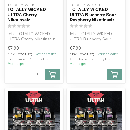
TOTALLY WICKED
TOTALLY WICKED
TOTALLY WICKED
TOTALLY WICKED
ULTRA Cherry
ULTRA Blueberry Sour
Nikotinsalz
Raspberry Nikotinsalz
Jetzt TOTALLY WICKED
Jetzt TOTALLY WICKED
ULTRA Cherry Nikotinsalz
ULTRA Blueberry Sour
Liquid 8 ml mit 20 mg
Raspberry Nikotinsalz Liquid
€7,90
€7,90
kaufen. Inte...
8 ml mit ...
* Inkl. MwSt. zzgl.
Versandkosten
* Inkl. MwSt. zzgl.
Versandkosten
Grundpreis: €790,00 / Liter
Grundpreis: €790,00 / Liter
Auf Lager
Auf Lager