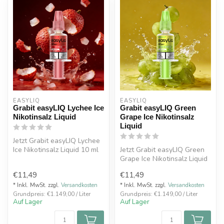
EASYLIQ 
EASYLIQ 
Grabit easyLIQ Lychee Ice
Grabit easyLIQ Green
Nikotinsalz Liquid
Grape Ice Nikotinsalz
Liquid
Jetzt Grabit easyLIQ Lychee
Ice Nikotinsalz Liquid 10 ml
Jetzt Grabit easyLIQ Green
mit 20 mg kaufen. Exoti...
Grape Ice Nikotinsalz Liquid
10 ml mit 20 mg kaufen. ...
€11,49
€11,49
* Inkl. MwSt. zzgl.
Versandkosten
* Inkl. MwSt. zzgl.
Versandkosten
Grundpreis: €1.149,00 / Liter
Grundpreis: €1.149,00 / Liter
Auf Lager
Auf Lager