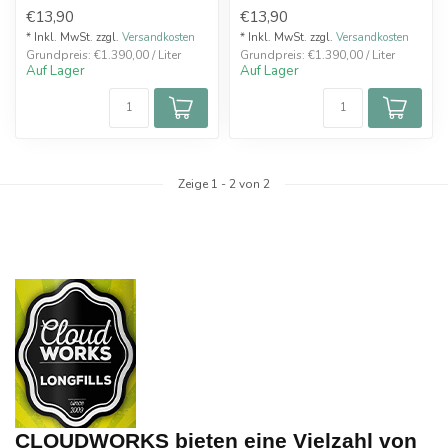
intensives
exotisches und fruchtiges
€13,90
€13,90
Geschmackserlebnis, das d...
Dampferl...
* Inkl. MwSt. zzgl.
Versandkosten
* Inkl. MwSt. zzgl.
Versandkosten
Grundpreis: €1.390,00 / Liter
Grundpreis: €1.390,00 / Liter
Auf Lager
Auf Lager
Zeige
1
-
2
von 2
CLOUDWORKS bieten eine Vielzahl von