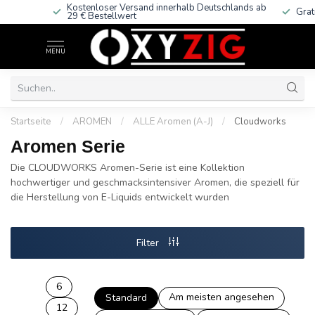
Kostenloser Versand innerhalb Deutschlands
ab
Grat
29 € Bestellwert
MENU
Startseite
/
AROMEN
/
ALLE Aromen (A-J)
/
Cloudworks
Aromen Serie
Die CLOUDWORKS Aromen-Serie ist eine Kollektion
hochwertiger und geschmacksintensiver Aromen, die speziell für
die Herstellung von E-Liquids entwickelt wurden
Filter
6
Am meisten angesehen
Standard
12