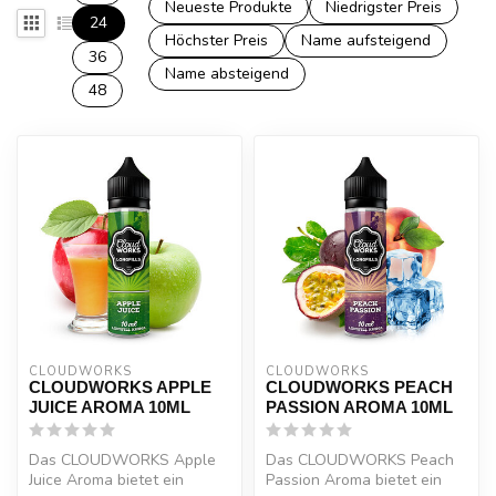
Neueste Produkte
Niedrigster Preis
24
Höchster Preis
Name aufsteigend
36
Name absteigend
48
CLOUDWORKS
CLOUDWORKS
CLOUDWORKS APPLE
CLOUDWORKS PEACH
JUICE AROMA 10ML
PASSION AROMA 10ML
Das CLOUDWORKS Apple
Das CLOUDWORKS Peach
Juice Aroma bietet ein
Passion Aroma bietet ein