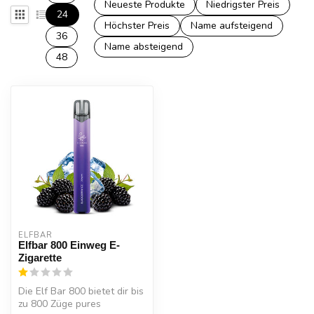
Neueste Produkte
Niedrigster Preis
24
Höchster Preis
Name aufsteigend
36
Name absteigend
48
ELFBAR
Elfbar 800 Einweg E-
Zigarette
Die Elf Bar 800 bietet dir bis
zu 800 Züge pures