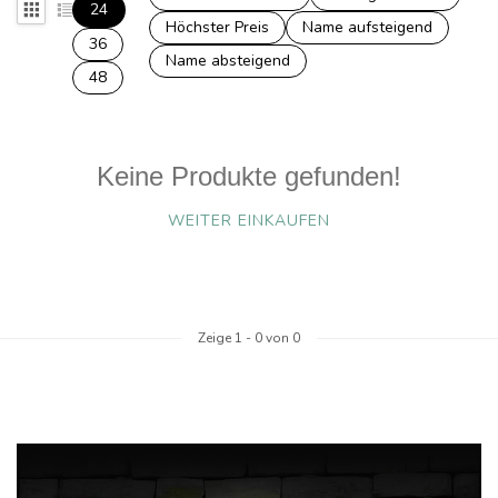
24
Höchster Preis
Name aufsteigend
36
Name absteigend
48
Keine Produkte gefunden!
WEITER EINKAUFEN
Zeige
1
-
0
von 0