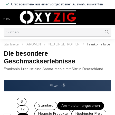
Gratisgeschenk aus einer vorgegebenen Auswahl auswählen
MENU
Startseite
/
AROMEN
/
NEU EINGETROFFEN
/
Frankonia Juice
Die besondere
Geschmackserlebnisse
Frankonia Juice ist eine Aroma-Marke mit Sitz in Deutschland
Filter
6
Standard
Am meisten angesehen
12
Neueste Produkte
Niedrigster Preis