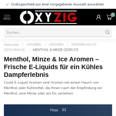
 Versand innerhalb Deutschlands
ab 29 €
Gratisgeschenk !
0
MENU
Startseite
/
AROMEN
/
AROMEN
/
AROMEN NACH
GESCHMACK
/
MENTHOL & MINZE ODER ICE
Menthol, Minze & Ice Aromen –
Frische E-Liquids für ein Kühles
Dampferlebnis
Coole E-Liquid Aromen sind Aromen mit einem Hauch von
Menthol oder Kühlmittel, die Ihnen nach der Empfindung ein
Menthol, eine Minze oder ein Eis verleihen.
Filter