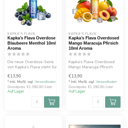
KAPKA'S FLAVA
KAPKA'S FLAVA
Kapka’s Flava Overdose
Kapka’s Flava Overdosed
Blaubeere Menthol 10ml
Mango Maracuja Pfirsich
Aroma
10ml Aroma
Die neue Overdose-Serie
Kapka’s Flava Overdosed
von Kapka’s Flava steht für
Mango Maracuja Pfirsich
maximalen Geschmack,
10ml Longfill kombiniert
€13,90
€13,90
intensi...
tropisc...
* Inkl. MwSt. zzgl.
Versandkosten
* Inkl. MwSt. zzgl.
Versandkosten
Grundpreis: €1.390,00 / Liter
Grundpreis: €1.390,00 / Liter
Auf Lager
Auf Lager