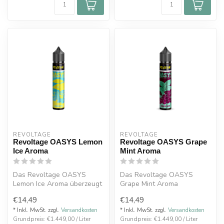
REVOLTAGE
REVOLTAGE
Revoltage OASYS Lemon
Revoltage OASYS Grape
Ice Aroma
Mint Aroma
Das Revoltage OASYS
Das Revoltage OASYS
Lemon Ice Aroma überzeugt
Grape Mint Aroma
mit dem intensiven
kombiniert die süße
€14,49
€14,49
Geschmack sprit...
Intensität reifer Traub...
* Inkl. MwSt. zzgl.
Versandkosten
* Inkl. MwSt. zzgl.
Versandkosten
Grundpreis: €1.449,00 / Liter
Grundpreis: €1.449,00 / Liter