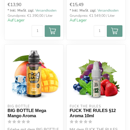
Zigaretten – jet...
Frische, Fruchtigkeit und
€13,90
€15,49
Leich...
* Inkl. MwSt. zzgl.
Versandkosten
* Inkl. MwSt. zzgl.
Versandkosten
Grundpreis: €1.390,00 / Liter
Grundpreis: €1.549,00 / Liter
Auf Lager
Auf Lager
BIG BOTTLE
FUCK THE RULES
BIG BOTTLE Mega
FUCK THE RULES §12
Mango Aroma
Aroma 10ml
Erlebe mit dem BIG BOTTLE
Mit dem FUCK THE RULES