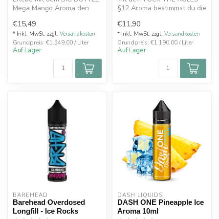
Mega Mango Aroma den
§12 Aroma bestimmst du die
unverwechselbaren
Regeln! Dieses
€15,49
€11,90
Geschmack sonne...
hochkonzentrier...
* Inkl. MwSt. zzgl.
Versandkosten
* Inkl. MwSt. zzgl.
Versandkosten
Grundpreis: €1.549,00 / Liter
Grundpreis: €1.190,00 / Liter
Auf Lager
Auf Lager
BAREHEAD
DASH LIQUIDS
Barehead Overdosed
DASH ONE Pineapple Ice
Longfill - Ice Rocks
Aroma 10ml