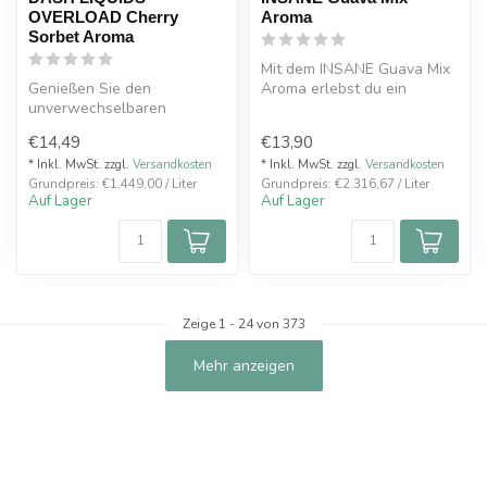
OVERLOAD Cherry
Aroma
Sorbet Aroma
Mit dem INSANE Guava Mix
Genießen Sie den
Aroma erlebst du ein
unverwechselbaren
intensives und exotisches
Geschmack von DASH
Dampferl...
€14,49
€13,90
LIQUIDS OVERLOAD Cherry
So...
* Inkl. MwSt. zzgl.
Versandkosten
* Inkl. MwSt. zzgl.
Versandkosten
Grundpreis: €1.449,00 / Liter
Grundpreis: €2.316,67 / Liter
Auf Lager
Auf Lager
Zeige
1
-
24
von 373
Mehr anzeigen