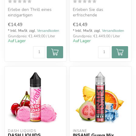
Erlebe den Thrill eines
Erleben Sie das
einzigartigen
erfrischende
Dampfgenusses und
Zusammenspiel von saftiger
€14,49
€14,49
entdecke die mysteriöse ...
Ananas und kühler Mentho...
* Inkl. MwSt. zzgl.
Versandkosten
* Inkl. MwSt. zzgl.
Versandkosten
Grundpreis: €1.449,00 / Liter
Grundpreis: €1.449,00 / Liter
Auf Lager
Auf Lager
DASH LIQUIDS
INSANE
DASH LIQUIDS
INSANE Guava Mix