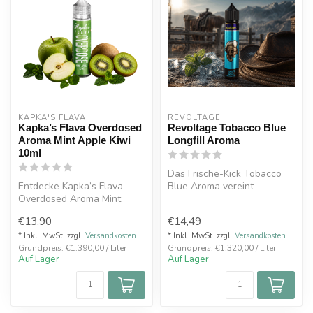
KAPKA'S FLAVA
REVOLTAGE
Kapka’s Flava Overdosed
Revoltage Tobacco Blue
Aroma Mint Apple Kiwi
Longfill Aroma
10ml
Das Frische-Kick Tobacco
Entdecke Kapka’s Flava
Blue Aroma vereint
Overdosed Aroma Mint
klassischen
Apple Kiwi 10ml in der 60ml
Tabakgeschmack mit einer...
€13,90
€14,49
Chubby F...
* Inkl. MwSt. zzgl.
Versandkosten
* Inkl. MwSt. zzgl.
Versandkosten
Grundpreis: €1.390,00 / Liter
Grundpreis: €1.320,00 / Liter
Auf Lager
Auf Lager