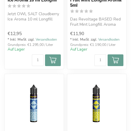
5ml
Jetzt OWL SALT Cloudberry
Ice Aroma 10 ml Longfill
Das Revoltage BASED Red
kaufen. Exotische
Fruit Mint Longfill Aroma
Moltebeere ...
5ml kombiniert rote Früchte
€12,95
€11,90
mi...
* Inkl. MwSt. zzgl.
Versandkosten
* Inkl. MwSt. zzgl.
Versandkosten
Grundpreis: €1.295,00 / Liter
Grundpreis: €1.190,00 / Liter
Auf Lager
Auf Lager