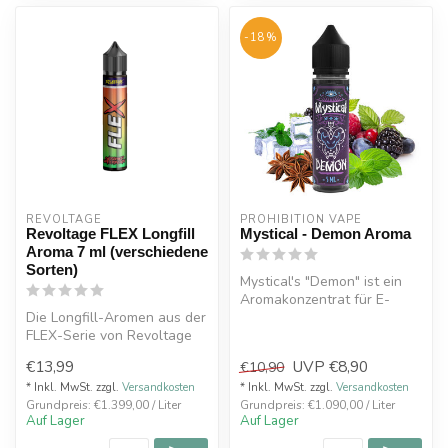
-18%
REVOLTAGE
PROHIBITION VAPE
Revoltage FLEX Longfill
Mystical - Demon Aroma
Aroma 7 ml (verschiedene
Sorten)
Mystical's "Demon" ist ein
Aromakonzentrat für E-
Die Longfill-Aromen aus der
Liquids, das eine Mischung
FLEX-Serie von Revoltage
aus ...
bieten intensiven
€13,99
UVP
€8,90
€10,90
Geschmack...
* Inkl. MwSt. zzgl.
Versandkosten
* Inkl. MwSt. zzgl.
Versandkosten
Grundpreis: €1.399,00 / Liter
Grundpreis: €1.090,00 / Liter
Auf Lager
Auf Lager