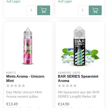
Auf Lager
Auf Lager
MINTS
VAMPIRE VAPE
Mints Aroma - Unicorn
BAR SERIES Spearmint
Mint
Aroma
Das Mints Unicorn Mint
Mit Spearmint aus der BAR
Aroma vereint süßes
SERIES Longfill Reihe UK
Erdbeerbonbon mit einer
genießt du ein klassisch
€13,49
€14,90
angenehm kühl...
erfr...