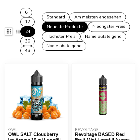
6
Standard
Am meisten angesehen
12
Niedrigster Preis
Neueste Produkte
24
Höchster Preis
Name aufsteigend
36
Name absteigend
48
OWL
REVOLTAGE
OWL SALT Cloudberry
Revoltage BASED Red
Ice Aroma 10 ml Longfill
Fruit Mint Longfill Aroma