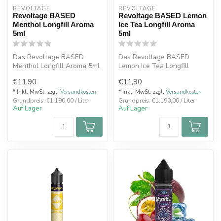
REVOLTAGE
REVOLTAGE
Revoltage BASED
Revoltage BASED Lemon
Menthol Longfill Aroma
Ice Tea Longfill Aroma
5ml
5ml
Das Revoltage BASED
Das Revoltage BASED
Menthol Longfill Aroma 5ml
Lemon Ice Tea Longfill
bietet eine intensive, frische
Aroma 5ml kombiniert
€11,90
€11,90
Me...
erfrischenden Zi...
* Inkl. MwSt. zzgl.
Versandkosten
* Inkl. MwSt. zzgl.
Versandkosten
Grundpreis: €1.190,00 / Liter
Grundpreis: €1.190,00 / Liter
Auf Lager
Auf Lager