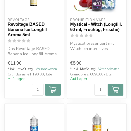
REVOLTAGE
PROHIBITION VAPE
Revoltage BASED
Mystical - Witch (Longfill,
Banana Ice Longfill
60 ml, Fruchtig, Frische)
Aroma 5ml
Mystical präsentiert mit
Das Revoltage BASED
Witch ein intensives
Banana Ice Longfill Aroma
Shake’n Vape Aroma für
5ml kombiniert süße Banane
alle Dampfe...
€11,90
€8,90
mit ein...
* Inkl. MwSt. zzgl.
Versandkosten
* Inkl. MwSt. zzgl.
Versandkosten
Grundpreis: €1.190,00 / Liter
Grundpreis: €890,00 / Liter
Auf Lager
Auf Lager