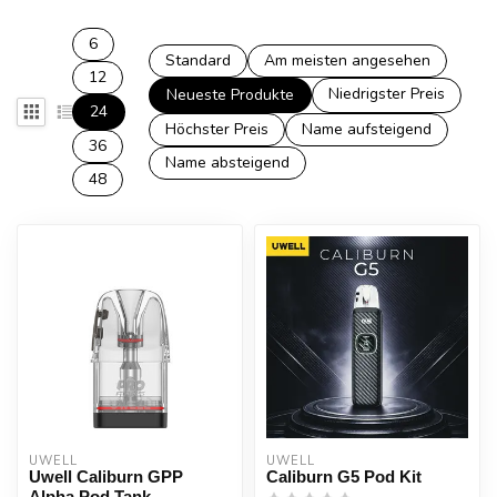
6
Standard
Am meisten angesehen
12
Niedrigster Preis
Neueste Produkte
24
Höchster Preis
Name aufsteigend
36
Name absteigend
48
UWELL
UWELL
Uwell Caliburn GPP
Caliburn G5 Pod Kit
Alpha Pod Tank