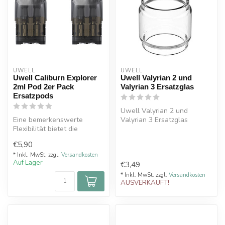
UWELL
UWELL
Uwell Caliburn Explorer
Uwell Valyrian 2 und
2ml Pod 2er Pack
Valyrian 3 Ersatzglas
Ersatzpods
Uwell Valyrian 2 und
Eine bemerkenswerte
Valyrian 3 Ersatzglas
Flexibilität bietet die
Möglichkeit, alle Coils der
€5,90
Caliburn...
* Inkl. MwSt. zzgl.
Versandkosten
Auf Lager
€3,49
* Inkl. MwSt. zzgl.
Versandkosten
AUSVERKAUFT!