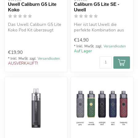
Uwell Caliburn G5 Lite
Caliburn G5 Lite SE -
Koko
Uwell
Das Uwell Caliburn G5 Lite
Hier ist laut Uwell die
Koko Pod Kit überzeugt
perfekte Kombination aus
durch sein kompaktes
Leistung, Eleganz und
€14,90
Format, m...
Einfachhe...
* Inkl. MwSt. zzgl.
Versandkosten
Auf Lager
€19,90
* Inkl. MwSt. zzgl.
Versandkosten
AUSVERKAUFT!