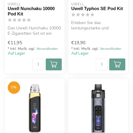
UWELL
UWELL
Uwell Nunchaku 10000
Uwell Typhos SE Pod Kit
Pod Kit
Erleben Sie das
Das Uwell Nunchaku 10000
leistungsstarke und
E-Zigaretten Set ist ein
kompakte Uwell Typhos SE
leistungsstarkes Pod-
Pod-System, perfekt...
€11,95
€19,90
System, d...
* Inkl. MwSt. zzgl.
Versandkosten
* Inkl. MwSt. zzgl.
Versandkosten
Auf Lager
Auf Lager
0%