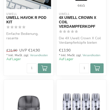
UWELL
UWELL
UWELL HAVOK R POD
4X UWELL CROWN X
KIT
COIL
VERDAMPFERKOPF
Einfache Bedienung,
rasante
Die 4X Uwell Crown X Coil
Ladegeschwindigkeit und
Verdampferköpfe bieten
Top-Performance der neue
eine herausragende
UVP
€14,90
€13,90
€31,90
Hav...
Dampfleistun...
* Inkl. MwSt. zzgl.
Versandkosten
* Inkl. MwSt. zzgl.
Versandkosten
Auf Lager
Auf Lager