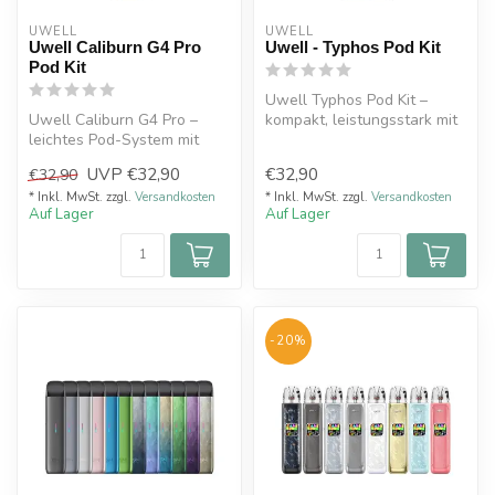
UWELL
UWELL
Uwell Caliburn G4 Pro
Uwell - Typhos Pod Kit
Pod Kit
Uwell Typhos Pod Kit –
Uwell Caliburn G4 Pro –
kompakt, leistungsstark mit
leichtes Pod-System mit
2000mAh Akku, 6ml Tank &
1800mAh Akku, 35W
vari...
UVP
€32,90
€32,90
€32,90
Leistung, groß...
* Inkl. MwSt. zzgl.
Versandkosten
* Inkl. MwSt. zzgl.
Versandkosten
Auf Lager
Auf Lager
-20%