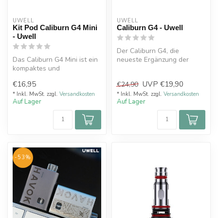
UWELL
UWELL
Kit Pod Caliburn G4 Mini
Caliburn G4 - Uwell
- Uwell
Der Caliburn G4, die
Das Caliburn G4 Mini ist ein
neueste Ergänzung der
kompaktes und
Caliburn G-Pod-Familie,
leistungsstarkes Pod-
baut auf dem ...
€16,95
UVP
€19,90
€24,90
System, das als ...
* Inkl. MwSt. zzgl.
Versandkosten
* Inkl. MwSt. zzgl.
Versandkosten
Auf Lager
Auf Lager
-53%