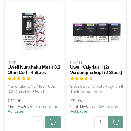
UWELL
UWELL
Uwell Nunchaku Mesh 0,2
Uwell Valyrian II (2)
Ohm Coil - 4 Stück
Verdampferkopf (2 Stück)
Nunchaku UN2 Mesh Coil
Speziell für Uwell Valyrian II
0.2 Ohm. Der Uwell
Tank Verdampfer
Nunchaku 0.2 Ohm
entwickelt. Die
€12,90
€9,95
Verdampferkopf ist fü...
Zerstäuberköpfe v...
* Inkl. MwSt. zzgl.
Versandkosten
* Inkl. MwSt. zzgl.
Versandkosten
Auf Lager
Auf Lager