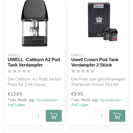
UWELL
UWELL
UWELL -Caliburn A2 Pod
Uwell Crown Pod Tank
Tank Verdampfer
Verdampfer 2 Stück
Die Caliburn A2 Pods bieten
Die Pods zum gleichnamigen
Platz für 2 ml Liquid,
Starterset Crown Pod Kit
welches durch Abnehmen
von UWELL. Die Uwell
€13,65
€9,95
der To...
Crown P...
* Inkl. MwSt. zzgl.
Versandkosten
* Inkl. MwSt. zzgl.
Versandkosten
Auf Lager
Auf Lager