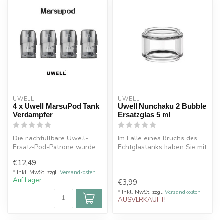
UWELL
UWELL
4 x Uwell MarsuPod Tank
Uwell Nunchaku 2 Bubble
Verdampfer
Ersatzglas 5 ml
Die nachfüllbare Uwell-
Im Falle eines Bruchs des
Ersatz-Pod-Patrone wurde
Echtglastanks haben Sie mit
für das Uwell MarsuPod
diesem Uwell Ersatzglas di...
€12,49
PCC Pod-S...
* Inkl. MwSt. zzgl.
Versandkosten
Auf Lager
€3,99
* Inkl. MwSt. zzgl.
Versandkosten
AUSVERKAUFT!