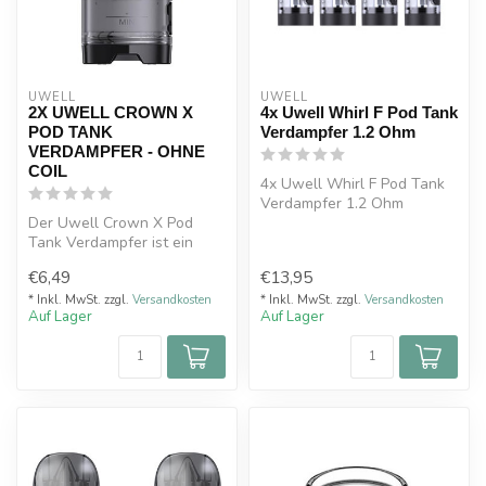
UWELL
UWELL
2X UWELL CROWN X
4x Uwell Whirl F Pod Tank
POD TANK
Verdampfer 1.2 Ohm
VERDAMPFER - OHNE
COIL
4x Uwell Whirl F Pod Tank
Verdampfer 1.2 Ohm
Der Uwell Crown X Pod
Tank Verdampfer ist ein
hochwertiger Ersatztank,
€6,49
€13,95
der spezi...
* Inkl. MwSt. zzgl.
Versandkosten
* Inkl. MwSt. zzgl.
Versandkosten
Auf Lager
Auf Lager