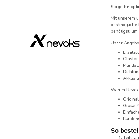
Sorge für opt
Mit unserem u
bestmögliche 
benötigst, um
Unser Angebot
Ersatzco
Glastan
Mundst
Dichtun
Akkus u
Warum Nevoks 
Origina
Große 
Einfach
Kundens
So bestel
Teile a