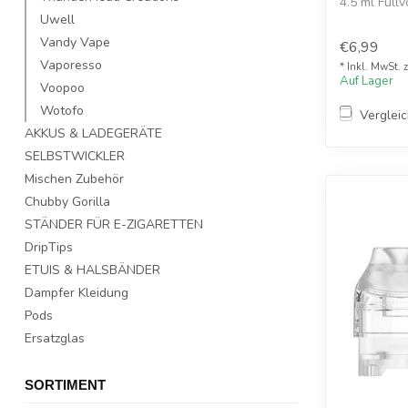
4.5 ml Füll
das...
Uwell
Vandy Vape
€6,99
Vaporesso
* Inkl. MwSt. 
Auf Lager
Voopoo
Wotofo
Verglei
AKKUS & LADEGERÄTE
SELBSTWICKLER
Mischen Zubehör
Chubby Gorilla
STÄNDER FÜR E-ZIGARETTEN
DripTips
ETUIS & HALSBÄNDER
Dampfer Kleidung
Pods
Ersatzglas
SORTIMENT