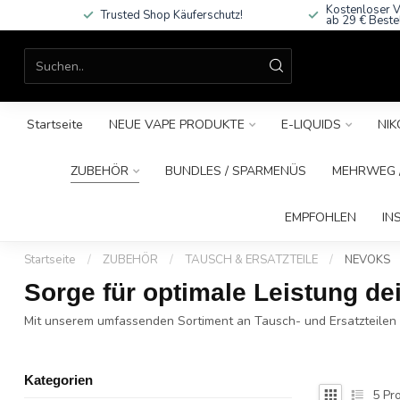
Kostenloser V
Trusted Shop Käuferschutz!
ab 29 € Beste
Startseite
NEUE VAPE PRODUKTE
E-LIQUIDS
NIK
ZUBEHÖR
BUNDLES / SPARMENÜS
MEHRWEG /
EMPFOHLEN
IN
Startseite
/
ZUBEHÖR
/
TAUSCH & ERSATZTEILE
/
NEVOKS
Sorge für optimale Leistung de
Mit unserem umfassenden Sortiment an Tausch- und Ersatzteilen f
Kategorien
5
Pro