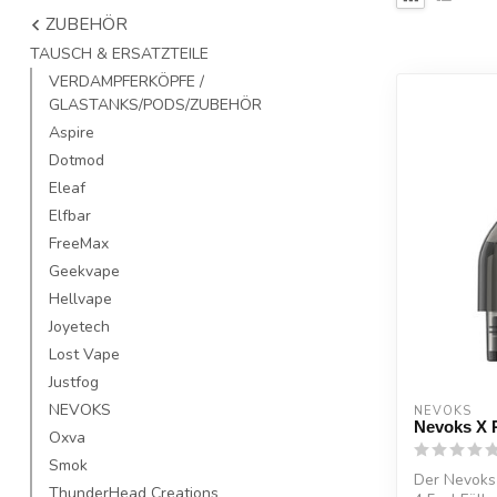
ZUBEHÖR
TAUSCH & ERSATZTEILE
VERDAMPFERKÖPFE /
GLASTANKS/PODS/ZUBEHÖR
Aspire
Dotmod
Eleaf
Elfbar
FreeMax
Geekvape
Hellvape
Joyetech
Lost Vape
Justfog
NEVOKS
NEVOKS
Nevoks X 
Oxva
Smok
Der Nevoks
ThunderHead Creations