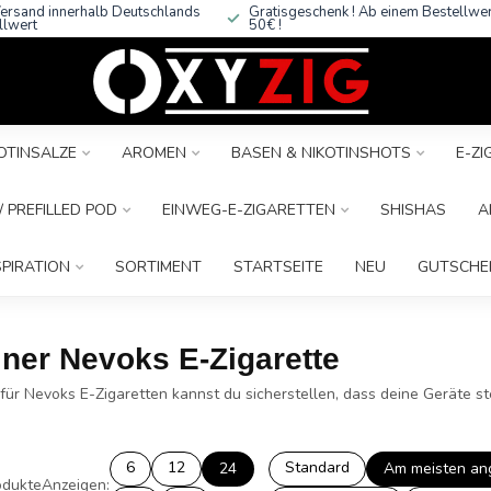
ersand innerhalb Deutschlands
Gratisgeschenk ! Ab einem Bestellwe
llwert
50€ !
OTINSALZE
AROMEN
BASEN & NIKOTINSHOTS
E-Z
 PREFILLED POD
EINWEG-E-ZIGARETTEN
SHISHAS
A
SPIRATION
SORTIMENT
STARTSEITE
NEU
GUTSCHE
iner Nevoks E-Zigarette
ür Nevoks E-Zigaretten kannst du sicherstellen, dass deine Geräte st
6
12
Standard
24
Am meisten an
dukte
Anzeigen: