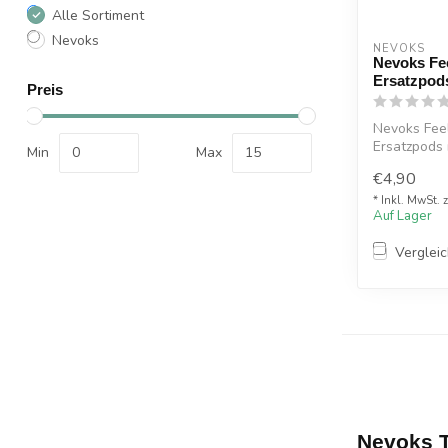
Alle Sortiment
Nevoks
NEVOKS
Nevoks Fee
Ersatzpod
Preis
Nevoks Feel
Ersatzpods
Min
Max
werden ...
€4,90
* Inkl. MwSt. 
Auf Lager
Verglei
Nevoks T