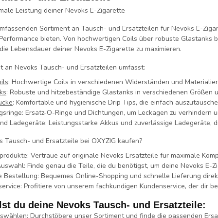
imale Leistung deiner Nevoks E-Zigarette
mfassenden Sortiment an Tausch- und Ersatzteilen für Nevoks E-Zigare
Performance bieten. Von hochwertigen Coils über robuste Glastanks b
 die Lebensdauer deiner Nevoks E-Zigarette zu maximieren.
 an Nevoks Tausch- und Ersatzteilen umfasst:
ils
:
Hochwertige Coils in verschiedenen Widerständen und Materialien
ks
:
Robuste und hitzebeständige Glastanks in verschiedenen Größen und
ücke
:
Komfortable und hygienische Drip Tips, die einfach auszutausche
gsringe:
Ersatz-O-Ringe und Dichtungen, um Leckagen zu verhindern un
nd Ladegeräte:
Leistungsstarke Akkus und zuverlässige Ladegeräte, die
Tausch- und Ersatzteile bei OXYZIG kaufen?
lprodukte:
Vertraue auf originale Nevoks Ersatzteile für maximale Kompa
Auswahl:
Finde genau die Teile, die du benötigst, um deine Nevoks E-Z
e Bestellung:
Bequemes Online-Shopping und schnelle Lieferung direkt
ervice:
Profitiere von unserem fachkundigen Kundenservice, der dir be
lst du deine Nevoks Tausch- und Ersatzteile:
uswählen:
Durchstöbere unser Sortiment und finde die passenden Ersatz