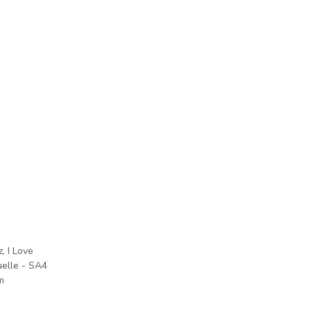
, I Love
uelle - SA4
m