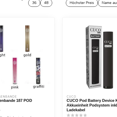
36
48
Höchster Preis
Name au
SENBANDE
CUCO 
senbande 187 POD
CUCO Pod Battery Device K
Akkueinheit Podsystem inkl
Ladekabel