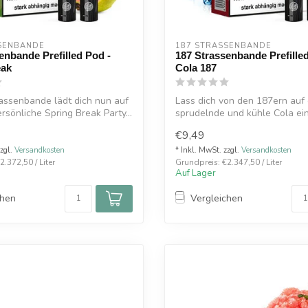
SENBANDE
187 STRASSENBANDE
enbande Prefilled Pod -
187 Strassenbande Prefille
eak
Cola 187
assenbande lädt dich nun auf
Lass dich von den 187ern auf 
rsönliche Spring Break Party...
sprudelnde und kühle Cola ein
dich m...
€9,49
zzgl.
Versandkosten
* Inkl. MwSt. zzgl.
Versandkosten
.372,50 / Liter
Grundpreis: €2.347,50 / Liter
Auf Lager
chen
Vergleichen