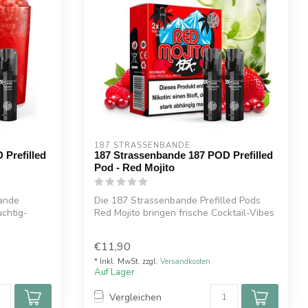
187 STRASSENBANDE
 Prefilled
187 Strassenbande 187 POD Prefilled
Pod - Red Mojito
bande
Die 187 Strassenbande Prefilled Pods
uchtig-
Red Mojito bringen frische Cocktail-Vibes
d...
€11,90
* Inkl. MwSt. zzgl.
Versandkosten
Auf Lager
Vergleichen