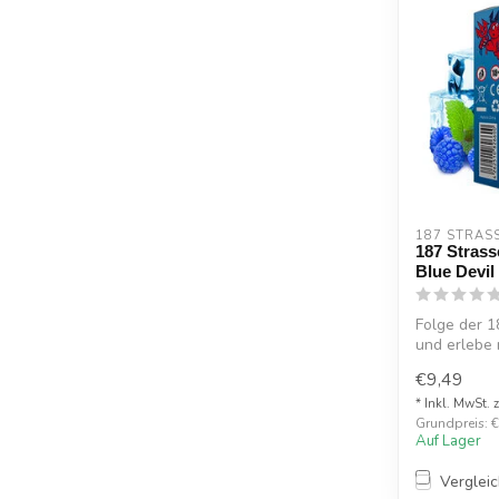
187 STRAS
187 Strass
Blue Devil
Folge der 1
und erlebe 
€9,49
* Inkl. MwSt. 
Grundpreis: €2
Auf Lager
Verglei