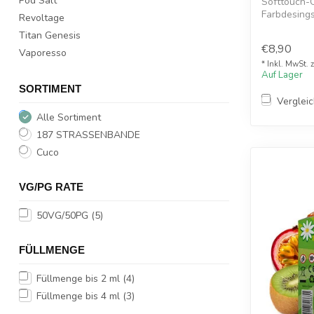
Pod Salt
Softtouch-O
Farbdesings
Revoltage
Magne...
Titan Genesis
€8,90
Vaporesso
* Inkl. MwSt. 
Auf Lager
SORTIMENT
Verglei
Alle Sortiment
187 STRASSENBANDE
Cuco
VG/PG RATE
50VG/50PG
(5)
FÜLLMENGE
Füllmenge bis 2 ml
(4)
Füllmenge bis 4 ml
(3)