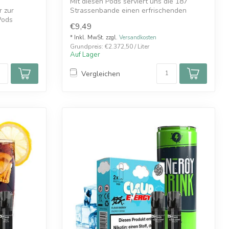
Mit diesen Pods serviert uns die 187
r zur
Strassenbande einen erfrischenden
Pods
Spearmint...
€9,49
* Inkl. MwSt. zzgl.
Versandkosten
Grundpreis: €2.372,50 / Liter
Auf Lager
Vergleichen