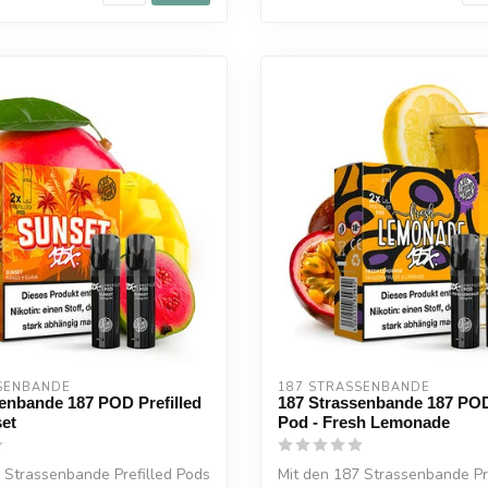
SENBANDE
187 STRASSENBANDE
enbande 187 POD Prefilled
187 Strassenbande 187 POD
et
Pod - Fresh Lemonade
 Strassenbande Prefilled Pods
Mit den 187 Strassenbande Pr