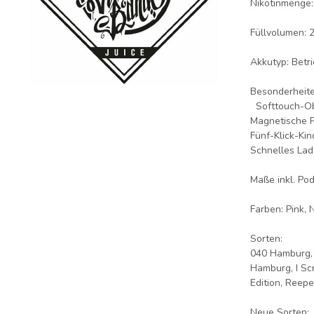
Nikotinmenge:
Füllvolumen: 2
Akkutyp: Betr
Besonderheit
Softtouch-Obe
Magnetische P
Fünf-Klick-Ki
Schnelles La
Maße inkl. Po
Farben: Pink, N
Sorten:
040 Hamburg, 
Hamburg, I Scr
Edition, Reep
Neue Sorten: