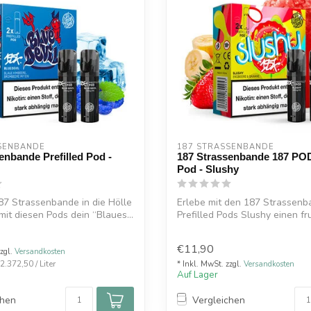
SENBANDE
187 STRASSENBANDE
enbande Prefilled Pod -
187 Strassenbande 187 POD
Pod - Slushy
87 Strassenbande in die Hölle
Erlebe mit den 187 Strassen
mit diesen Pods dein “Blaues...
Prefilled Pods Slushy einen fr
cremigen G...
€11,90
zzgl.
Versandkosten
.372,50 / Liter
* Inkl. MwSt. zzgl.
Versandkosten
Auf Lager
chen
Vergleichen