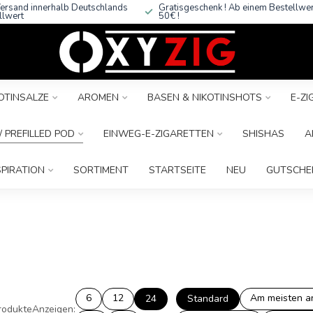
ersand innerhalb Deutschlands
Gratisgeschenk ! Ab einem Bestellwe
llwert
50€ !
OTINSALZE
AROMEN
BASEN & NIKOTINSHOTS
E-Z
 PREFILLED POD
EINWEG-E-ZIGARETTEN
SHISHAS
A
SPIRATION
SORTIMENT
STARTSEITE
NEU
GUTSCHE
6
12
Am meisten a
24
Standard
rodukte
Anzeigen: