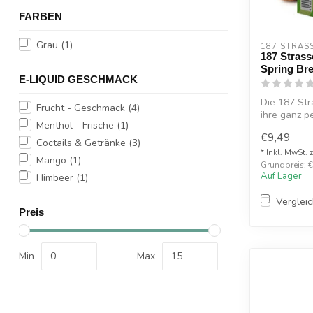
FARBEN
Grau
(1)
187 STRAS
187 Strass
Spring Br
E-LIQUID GESCHMACK
Die 187 Str
Frucht - Geschmack
(4)
ihre ganz pe
Menthol - Frische
(1)
€9,49
Coctails & Getränke
(3)
* Inkl. MwSt. 
Mango
(1)
Grundpreis: €2
Auf Lager
Himbeer
(1)
Verglei
Preis
Min
Max