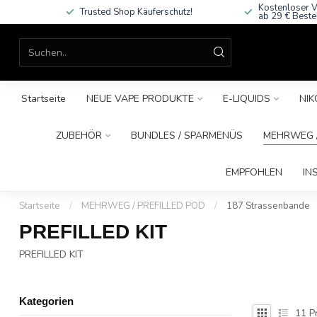
Kostenloser V
Trusted Shop Käuferschutz!
ab 29 € Beste
Startseite
NEUE VAPE PRODUKTE
E-LIQUIDS
NIK
ZUBEHÖR
BUNDLES / SPARMENÜS
MEHRWEG /
EMPFOHLEN
IN
Startseite
/
MEHRWEG / PREFILLED POD
/
187 Strassenbande
PREFILLED KIT
PREFILLED KIT
Kategorien
11
P