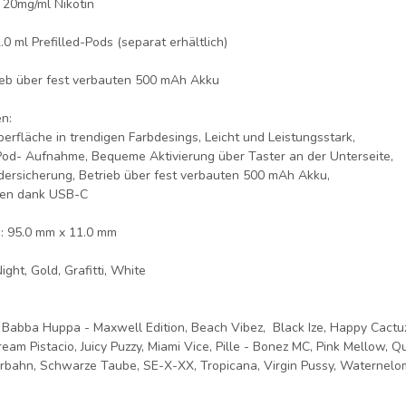
 20mg/ml Nikotin
.0 ml Prefilled-Pods (separat erhältlich)
ieb über fest verbauten 500 mAh Akku
en:
rfläche in trendigen Farbdesings, Leicht und Leistungsstark,
od- Aufnahme, Bequeme Aktivierung über Taster an der Unterseite,
ndersicherung, Betrieb über fest verbauten 500 mAh Akku,
den dank USB-C
d: 95.0 mm x 11.0 mm
ight, Gold, Grafitti, White
Babba Huppa - Maxwell Edition, Beach Vibez, Black Ize, Happy Cactuz
eam Pistacio, Juicy Puzzy, Miami Vice, Pille - Bonez MC, Pink Mellow, Q
erbahn, Schwarze Taube, SE-X-XX, Tropicana, Virgin Pussy, Waternelo