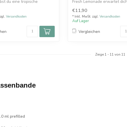
bst du eine tropische
Fresh Lemonade erwartet dich e
€11,90
zzgl.
Versandkosten
* Inkl. MwSt. zzgl.
Versandkosten
Auf Lager
chen
Vergleichen
Zeige
1
-
11
von 11
assenbande
.0 ml prefilled