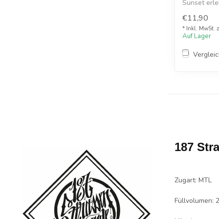
Sunset erle
Geschm...
€11,90
* Inkl. MwSt. 
Auf Lager
Verglei
187 Str
Zugart: MTL
Füllvolumen: 2