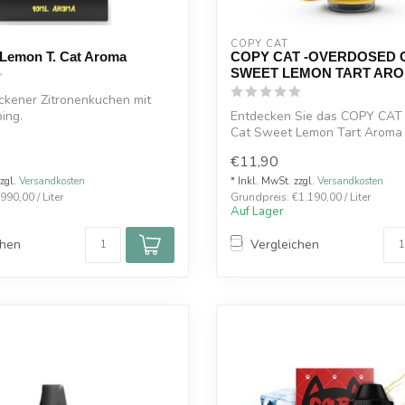
COPY CAT  
-Lemon T. Cat Aroma
COPY CAT -OVERDOSED 
SWEET LEMON TART AR
ckener Zitronenkuchen mit
ing.
Entdecken Sie das COPY CAT
Cat Sweet Lemon Tart Aroma 
einer 60...
€11,90
zzgl.
Versandkosten
* Inkl. MwSt. zzgl.
Versandkosten
990,00 / Liter
Grundpreis: €1.190,00 / Liter
Auf Lager
chen
Vergleichen