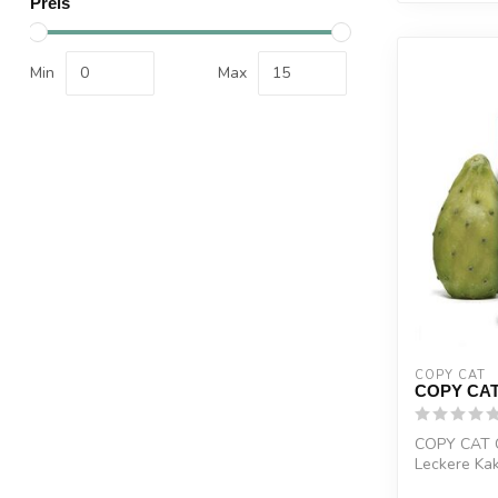
Preis
Min
Max
COPY CAT  
COPY CAT 
COPY CAT C
Leckere Kak
einer per...