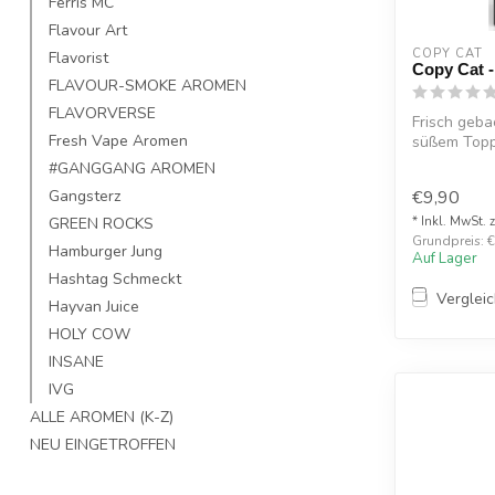
Ferris MC
Flavour Art
COPY CAT  
Flavorist
Copy Cat 
FLAVOUR-SMOKE AROMEN
FLAVORVERSE
Frisch geba
Fresh Vape Aromen
süßem Topp
#GANGGANG AROMEN
€9,90
Gangsterz
* Inkl. MwSt. 
GREEN ROCKS
Grundpreis: €
Hamburger Jung
Auf Lager
Hashtag Schmeckt
Verglei
Hayvan Juice
HOLY COW
INSANE
IVG
ALLE AROMEN (K-Z)
NEU EINGETROFFEN