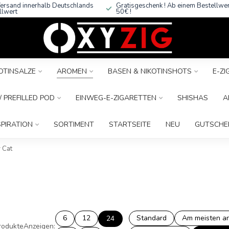
ersand innerhalb Deutschlands
Gratisgeschenk ! Ab einem Bestellwe
llwert
50€ !
OTINSALZE
AROMEN
BASEN & NIKOTINSHOTS
E-Z
 PREFILLED POD
EINWEG-E-ZIGARETTEN
SHISHAS
A
SPIRATION
SORTIMENT
STARTSEITE
NEU
GUTSCHE
 Cat
6
12
Standard
Am meisten a
24
rodukte
Anzeigen: