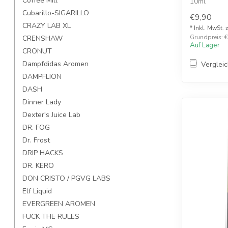
Coffee Mill
10ml
Cubarillo-SIGARILLO
€9,90
CRAZY LAB XL
* Inkl. MwSt. 
Grundpreis: €
CRENSHAW
Auf Lager
CRONUT
Dampfdidas Aromen
Verglei
DAMPFLION
DASH
Dinner Lady
Dexter's Juice Lab
DR. FOG
Dr. Frost
DRIP HACKS
DR. KERO
DON CRISTO / PGVG LABS
Elf Liquid
EVERGREEN AROMEN
FUCK THE RULES