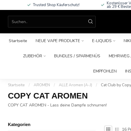
Kostenloser V
Trusted Shop Käuferschutz!
ab 29 € Beste
Startseite
NEUE VAPE PRODUKTE
E-LIQUIDS
NIK
ZUBEHÖR
BUNDLES / SPARMENÜS
MEHRWEG /
EMPFOHLEN
IN
Startseite
/
AROMEN
/
ALLE Aromen (A-J)
/
Cat Club by Copy
COPY CAT AROMEN
COPY CAT AROMEN - Lass deine Dampfe schnurren!
Kategorien
16
P