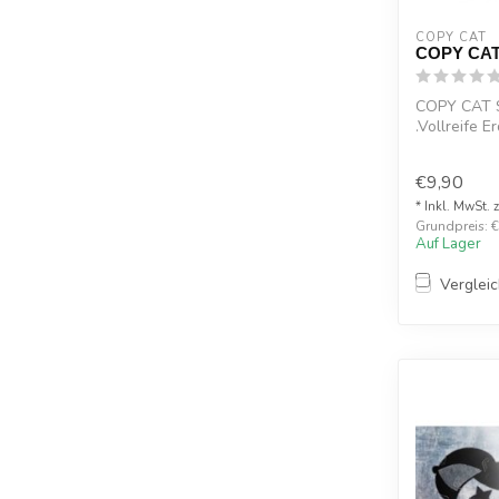
COPY CAT  
COPY CAT 
COPY CAT S
.Vollreife 
Vanille...
€9,90
* Inkl. MwSt. 
Grundpreis: €
Auf Lager
Verglei