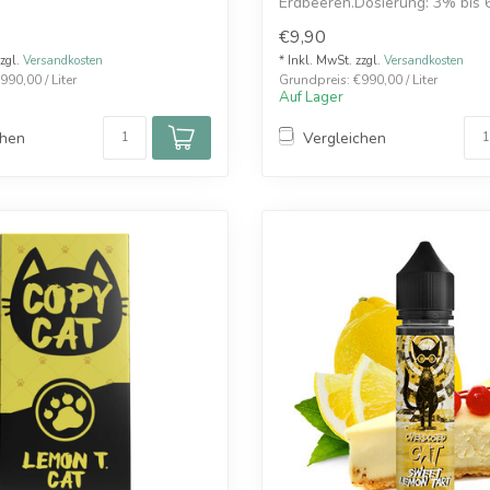
Erdbeeren.Dosierung: 3% bis
10ml
€9,90
zzgl.
Versandkosten
* Inkl. MwSt. zzgl.
Versandkosten
990,00 / Liter
Grundpreis: €990,00 / Liter
Auf Lager
chen
Vergleichen