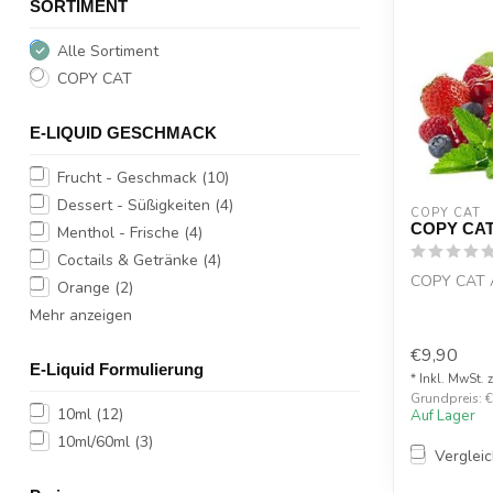
SORTIMENT
Alle Sortiment
COPY CAT
E-LIQUID GESCHMACK
Frucht - Geschmack
(10)
Dessert - Süßigkeiten
(4)
COPY CAT  
COPY CAT 
Menthol - Frische
(4)
Coctails & Getränke
(4)
COPY CAT A
Orange
(2)
Mehr anzeigen
€9,90
E-Liquid Formulierung
* Inkl. MwSt. 
Grundpreis: €
10ml
(12)
Auf Lager
10ml/60ml
(3)
Verglei