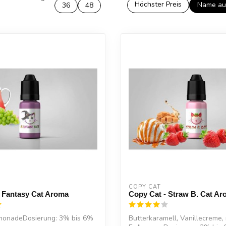
Höchster Preis
Name au
36
48
COPY CAT  
- Fantasy Cat Aroma
Copy Cat - Straw B. Cat A
monadeDosierung: 3% bis 6%
Butterkaramell, Vanillecreme, 