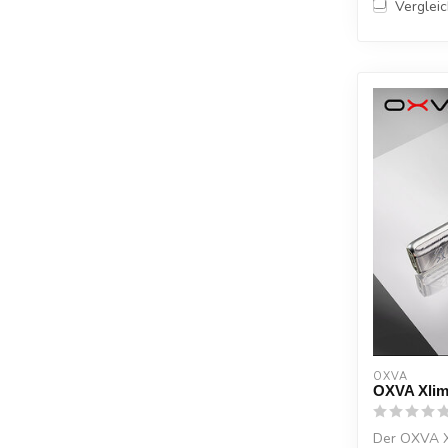
Verglei
OXVA
OXVA Xlim
Der OXVA Xl