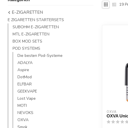
19
P
E-ZIGARETTEN
E ZIGARETTEN STARTERSETS
SUBOHM E-ZIGARETTEN
MTL E-ZIGARETTEN
BOX MOD SETS
POD SYSTEMS
Die besten Pod-Systeme
ADALYA
Aspire
DotMod
ELFBAR
GEEKVAPE
Lost Vape
MOTI
OXVA
NEVOKS
OXVA Unio
OXVA
Smok