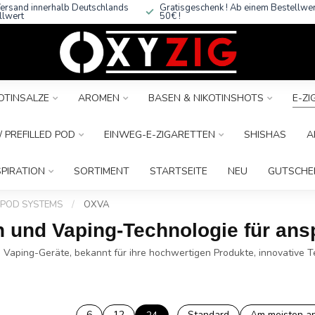
ersand innerhalb Deutschlands
Gratisgeschenk ! Ab einem Bestellwe
llwert
50€ !
OTINSALZE
AROMEN
BASEN & NIKOTINSHOTS
E-Z
 PREFILLED POD
EINWEG-E-ZIGARETTEN
SHISHAS
A
SPIRATION
SORTIMENT
STARTSEITE
NEU
GUTSCHE
POD SYSTEMS
/
OXVA
n und Vaping-Technologie für an
d Vaping-Geräte, bekannt für ihre hochwertigen Produkte, innovative 
6
12
Standard
Am meisten a