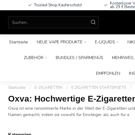
Kostenloser V
Trusted Shop Käuferschutz!
ab 29 € Beste
Startseite
NEUE VAPE PRODUKTE
E-LIQUIDS
NIK
ZUBEHÖR
BUNDLES / SPARMENÜS
MEHRWEG /
EMPFOHLEN
IN
Startseite
/
E-ZIGARETTEN
/
E ZIGARETTEN STARTERSETS
/
Oxva: Hochwertige E-Zigarette
Oxva ist eine renommierte Marke in der Welt der E-Zigaretten un
Namen gemacht, indem sie sowohl für Einsteiger als auch für e
Kategorien