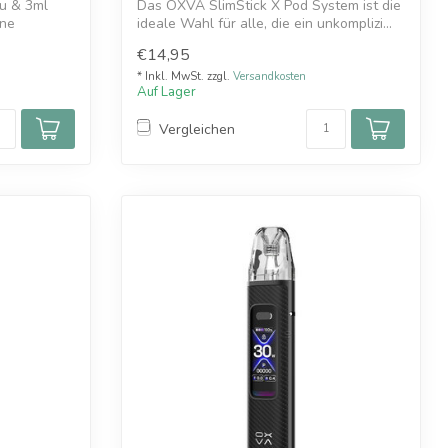
u & 3ml
Das OXVA SlimStick X Pod System ist die
hne
ideale Wahl für alle, die ein unkomplizi...
€14,95
* Inkl. MwSt. zzgl.
Versandkosten
Auf Lager
Vergleichen