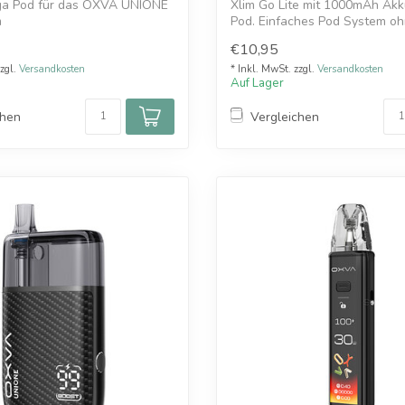
ga Pod für das OXVA UNIONE
Xlim Go Lite mit 1000mAh Akk
m
Pod. Einfaches Pod System o
Einstellungen...
€10,95
zzgl.
Versandkosten
* Inkl. MwSt. zzgl.
Versandkosten
Auf Lager
chen
Vergleichen