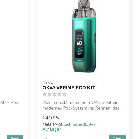
OXVA
OXVA VPRIME POD KIT
eXLIM Pod
Oxva schickt mit seinem VPrime Kit ein
modernes Pod-System ins Rennen, das
..
mit e...
€40,95
* Inkl. MwSt. zzgl.
Versandkosten
Auf Lager