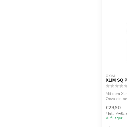
OXVA
XLIM SQ P
Mit dem Xli
Oxva ein b
T...
€28,90
* Inkl. MwSt. 
Auf Lager