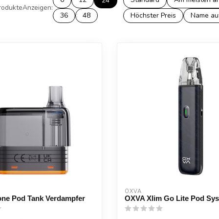
24
rodukte
Anzeigen:
36
48
Höchster Preis
Name au
OXVA
ne Pod Tank Verdampfer
OXVA Xlim Go Lite Pod Sy