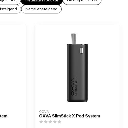
Neueste Produkte
fsteigend
Name absteigend
OXVA
stem
OXVA SlimStick X Pod System