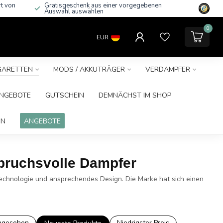
rt von
Gratisgeschenk aus einer vorgegebenen
Auswahl auswählen
0
EUR
IGARETTEN
MODS / AKKUTRÄGER
VERDAMPFER
NGEBOTE
GUTSCHEIN
DEMNÄCHST IM SHOP
IN
ANGEBOTE
spruchsvolle Dampfer
Technologie und ansprechendes Design. Die Marke hat sich einen
ngesehen
Niedrigster Preis