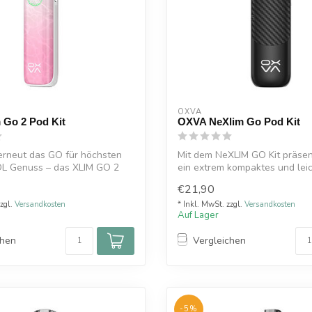
OXVA
 Go 2 Pod Kit
OXVA NeXlim Go Pod Kit
erneut das GO für höchsten
Mit dem NeXLIM GO Kit präsen
L Genuss – das XLIM GO 2
ein extrem kompaktes und lei
Sys...
€21,90
zzgl.
Versandkosten
* Inkl. MwSt. zzgl.
Versandkosten
Auf Lager
chen
Vergleichen
-5%