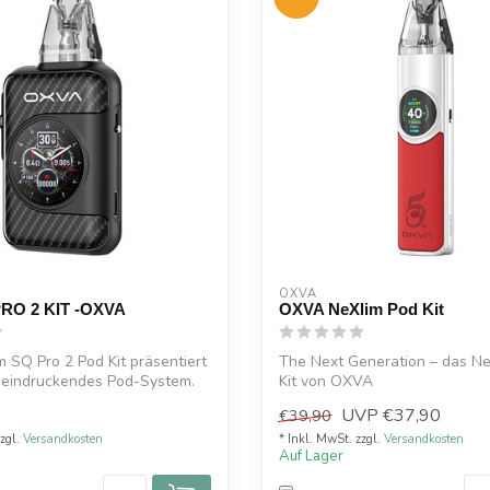
OXVA
RO 2 KIT -OXVA
OXVA NeXlim Pod Kit
m SQ Pro 2 Pod Kit präsentiert
The Next Generation – das N
eeindruckendes Pod-System.
Kit von OXVA
Mit dem NeXLIM Kit präsentier.
UVP
€37,90
€39,90
zzgl.
Versandkosten
* Inkl. MwSt. zzgl.
Versandkosten
Auf Lager