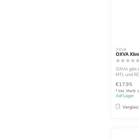
OXVA
OXVA Xlim
OXVA gibt 
MTL und RD
Pod Kit
€17,95
* Inkl. MwSt. 
Auf Lager
Verglei