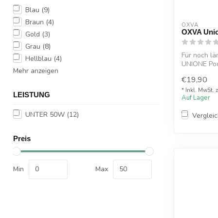
Blau
(9)
Braun
(4)
OXVA
OXVA Unio
Gold
(3)
Grau
(8)
Für noch l
Hellblau
(4)
UNIONE Po
Mehr anzeigen
€19,90
* Inkl. MwSt. 
LEISTUNG
Auf Lager
UNTER 50W
(12)
Verglei
Preis
Min
Max