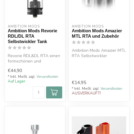
AMBITION MODS
AMBITION MODS
Ambition Mods Revorie
Ambition Mods Amazier
RDL/DL RTA
MTL RTA und Zubehör
Selbstwickler Tank
Ambition Mods Amazier MTL
Revorie RDL&DL RTA einen
RTA Selbstwickler
formschönen und
Tank.Zugart: MTL (RDL Kit
designstarken Single-Coil
separat er...
€44,90
RTA aus hochw...
* Inkl. MwSt. zzgl.
Versandkosten
Auf Lager
€14,95
* Inkl. MwSt. zzgl.
Versandkosten
AUSVERKAUFT!