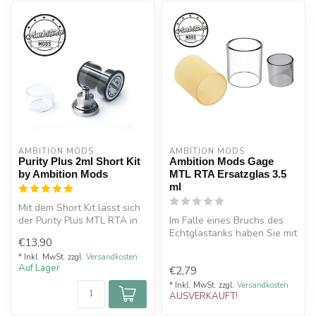
AMBITION MODS
AMBITION MODS
Purity Plus 2ml Short Kit
Ambition Mods Gage
by Ambition Mods
MTL RTA Ersatzglas 3.5
ml
Mit dem Short Kit lässt sich
der Purity Plus MTL RTA in
Im Falle eines Bruchs des
seiner Länge kürzen. Auc...
Echtglastanks haben Sie mit
€13,90
diesem Ambition Mods
Ersat...
* Inkl. MwSt. zzgl.
Versandkosten
Auf Lager
€2,79
* Inkl. MwSt. zzgl.
Versandkosten
AUSVERKAUFT!