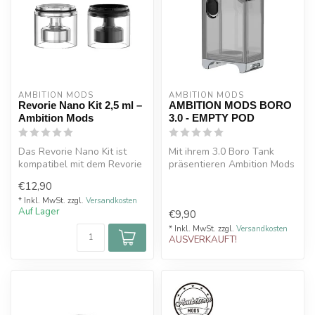
AMBITION MODS
AMBITION MODS
Revorie Nano Kit 2,5 ml –
AMBITION MODS BORO
Ambition Mods
3.0 - EMPTY POD
Das Revorie Nano Kit ist
Mit ihrem 3.0 Boro Tank
kompatibel mit dem Revorie
präsentieren Ambition Mods
RTA.
einen hochwertigen Tank
€12,90
2,5 ml Fassungsvermöge...
mit e...
* Inkl. MwSt. zzgl.
Versandkosten
Auf Lager
€9,90
* Inkl. MwSt. zzgl.
Versandkosten
AUSVERKAUFT!