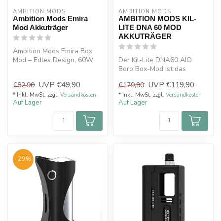
AMBITION MODS
AMBITION MODS
Ambition Mods Emira
AMBITION MODS KIL-
Mod Akkuträger
LITE DNA 60 MOD
AKKUTRÄGER
Ambition Mods Emira Box
Mod – Edles Design, 60W
Der Kil-Lite DNA60 AIO
Leistung, 18650-kompatibel,
Boro Box-Mod ist das
OLED...
beeindruckende Ergebnis
UVP
€49,90
UVP
€119,90
€82,90
€179,90
einer absolu...
* Inkl. MwSt. zzgl.
Versandkosten
* Inkl. MwSt. zzgl.
Versandkosten
Auf Lager
Auf Lager
-29%