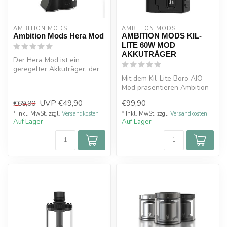
AMBITION MODS
AMBITION MODS
Ambition Mods Hera Mod
AMBITION MODS KIL-
LITE 60W MOD
AKKUTRÄGER
Der Hera Mod ist ein
geregelter Akkuträger, der
aus der Kooperation von
Mit dem Kil-Lite Boro AIO
Ambition...
Mod präsentieren Ambition
Mods und Kilic Customs das
UVP
€49,90
€99,90
€69,90
e...
* Inkl. MwSt. zzgl.
Versandkosten
* Inkl. MwSt. zzgl.
Versandkosten
Auf Lager
Auf Lager