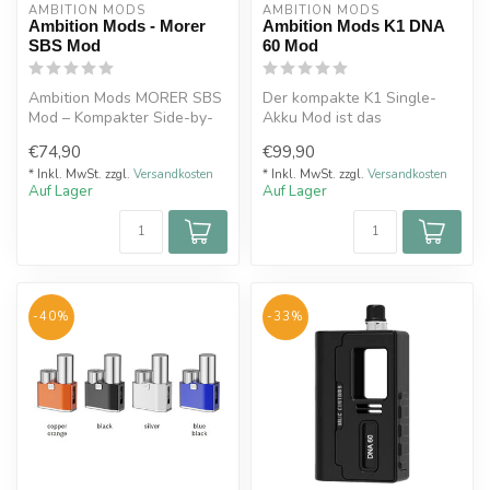
AMBITION MODS
AMBITION MODS
Ambition Mods - Morer
Ambition Mods K1 DNA
SBS Mod
60 Mod
Ambition Mods MORER SBS
Der kompakte K1 Single-
Mod – Kompakter Side-by-
Akku Mod ist das
Side Akkuträger für MTL
eindrucksvolle Ergebnis
€74,90
€99,90
Dampfer
einer gelungenen...
* Inkl. MwSt. zzgl.
Versandkosten
* Inkl. MwSt. zzgl.
Versandkosten
Auf Lager
Auf Lager
-40%
-33%