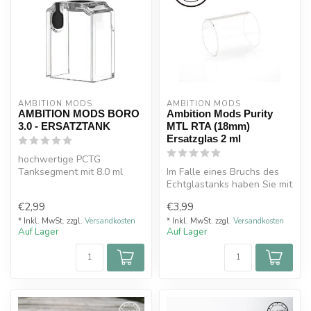
AMBITION MODS
AMBITION MODS
AMBITION MODS BORO
Ambition Mods Purity
3.0 - ERSATZTANK
MTL RTA (18mm)
Ersatzglas 2 ml
hochwertige PCTG
Tanksegment mit 8.0 ml
Im Falle eines Bruchs des
Füllvolumen (Ohne RBA)
Echtglastanks haben Sie mit
und komfortablem ...
diesem Ambition Mods
€2,99
€3,99
Ersat...
* Inkl. MwSt. zzgl.
Versandkosten
* Inkl. MwSt. zzgl.
Versandkosten
Auf Lager
Auf Lager