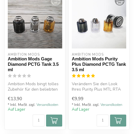
AMBITION MODS
AMBITION MODS
Ambition Mods Gage
Ambition Mods Purity
Diamond PCTG Tank 3.5
Plus Diamond PCTG Tank
ml
3.5 ml
Ambition Mods bingt tolles
Verändern Sie den Look
Zubehör für den beliebten
Ihres Purity Plus MTL RTA
Gage MTL
mit diesem edlen Diamant-
€13,90
€9,99
Selbstwickeltankve...
Tankto...
* Inkl. MwSt. zzgl.
Versandkosten
* Inkl. MwSt. zzgl.
Versandkosten
Auf Lager
Auf Lager