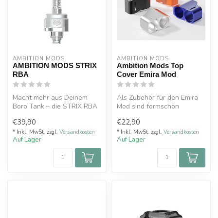
AMBITION MODS
AMBITION MODS
AMBITION MODS STRIX
Ambition Mods Top
RBA
Cover Emira Mod
Macht mehr aus Deinem
Als Zubehör für den Emira
Boro Tank – die STRIX RBA
Mod sind formschön
Einheit von Ambition Mods &
geschnittene Top-Cover in
€39,90
€22,90
Kili...
verschied...
* Inkl. MwSt. zzgl.
Versandkosten
* Inkl. MwSt. zzgl.
Versandkosten
Auf Lager
Auf Lager