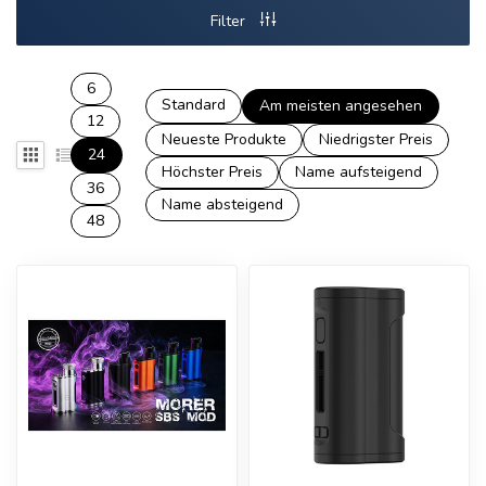
Filter
6
Standard
Am meisten angesehen
12
Neueste Produkte
Niedrigster Preis
24
Höchster Preis
Name aufsteigend
36
Name absteigend
48