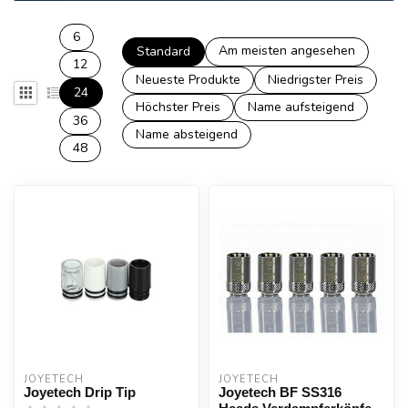
6
Am meisten angesehen
Standard
12
Neueste Produkte
Niedrigster Preis
24
Höchster Preis
Name aufsteigend
36
Name absteigend
48
JOYETECH
JOYETECH
Joyetech Drip Tip
Joyetech BF SS316