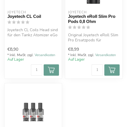
JOYETECH
JOYETECH
Joyetech CL Coil
Joyetech eRoll Slim Pro
Pods 0,8 Ohm
Joyetech CL Coils Head sind
für den Tankz Atomizer eGo
Original Joyetech eRoll Slim
One für MTL und DL Vape
Pro Ersatzpods für
a...
intensiven MTL-Geschmack
€8,90
€8,99
* Inkl. MwSt. zzgl.
Versandkosten
* Inkl. MwSt. zzgl.
Versandkosten
Auf Lager
Auf Lager