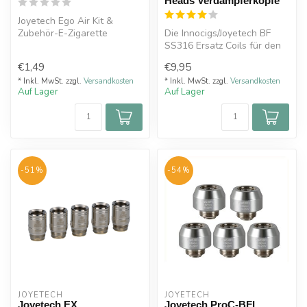
Heads Verdampferköpfe
Joyetech Ego Air Kit &
Zubehör-E-Zigarette
Die Innocigs/Joyetech BF
SS316 Ersatz Coils für den
Cubis e zigarette Atomizer.
€1,49
€9,95
...
* Inkl. MwSt. zzgl.
Versandkosten
* Inkl. MwSt. zzgl.
Versandkosten
Auf Lager
Auf Lager
-51%
-54%
JOYETECH
JOYETECH
Joyetech EX
Joyetech ProC-BFL