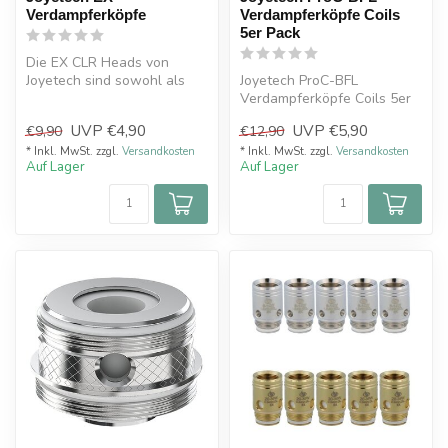
Verdampferköpfe
Verdampferköpfe Coils
5er Pack
Die EX CLR Heads von
Joyetech sind sowohl als
Joyetech ProC-BFL
subohm- wie auch als
Verdampferköpfe Coils 5er
moderate Vari...
Pack
UVP
€4,90
UVP
€5,90
€9,90
€12,90
* Inkl. MwSt. zzgl.
Versandkosten
* Inkl. MwSt. zzgl.
Versandkosten
Auf Lager
Auf Lager