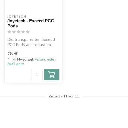
JOYETECH
Joyetech - Exceed PCC
Pods
Die transparenten Exceed
PCC Pods aus robustem
PCTG sind ideal für
€8,90
intensives MT...
* Inkl. MwSt. zzgl.
Versandkosten
Auf Lager
Zeige
1
-
11
von 11