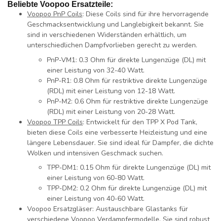
Beliebte Voopoo Ersatzteile:
Voopoo PnP Coils
:
Diese Coils sind für ihre hervorragende
Geschmacksentwicklung und Langlebigkeit bekannt. Sie
sind in verschiedenen Widerständen erhältlich, um
unterschiedlichen Dampfvorlieben gerecht zu werden.
PnP-VM1:
0.3 Ohm für direkte Lungenzüge (DL) mit
einer Leistung von 32-40 Watt.
PnP-R1:
0.8 Ohm für restriktive direkte Lungenzüge
(RDL) mit einer Leistung von 12-18 Watt.
PnP-M2:
0.6 Ohm für restriktive direkte Lungenzüge
(RDL) mit einer Leistung von 20-28 Watt.
Voopoo TPP Coils
:
Entwickelt für den TPP X Pod Tank,
bieten diese Coils eine verbesserte Heizleistung und eine
längere Lebensdauer. Sie sind ideal für Dampfer, die dichte
Wolken und intensiven Geschmack suchen.
TPP-DM1:
0.15 Ohm für direkte Lungenzüge (DL) mit
einer Leistung von 60-80 Watt.
TPP-DM2:
0.2 Ohm für direkte Lungenzüge (DL) mit
einer Leistung von 40-60 Watt.
Voopoo Ersatzgläser:
Austauschbare Glastanks für
verschiedene Voopoo Verdampfermodelle. Sie sind robust