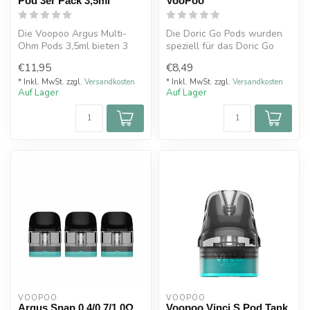
Pod 3er Pack 3,5ml
VooPoo
Die Voopoo Argus Multi-
Die Doric Go Pods wurden
Ohm Pods 3,5ml bieten 3
speziell für das Doric Go
Widerstände in einem Pod
Pod Kit entwickelt. Sie
€11,95
€8,49
(0.4 / 0...
haben...
* Inkl. MwSt. zzgl.
Versandkosten
* Inkl. MwSt. zzgl.
Versandkosten
Auf Lager
Auf Lager
VOOPOO
VOOPOO
Argus Snap 0.4/0.7/1.0Ω
Voopoo Vinci S Pod Tank