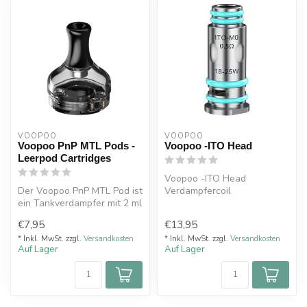
VOOPOO
VOOPOO
Voopoo PnP MTL Pods -
Voopoo -ITO Head
Leerpod Cartridges
Voopoo -ITO Head
Der Voopoo PnP MTL Pod ist
Verdampfercoil
ein Tankverdampfer mit 2 ml
ITO-M2 Coil: 1,0 Ohm (10 -
Füllvolumen für das V-Sui...
14 Watt) MTL, Anti-...
€7,95
€13,95
* Inkl. MwSt. zzgl.
Versandkosten
* Inkl. MwSt. zzgl.
Versandkosten
Auf Lager
Auf Lager