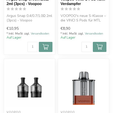
2ml (3pcs) - Voopoo
Verdampfer
Argus Snap 0.4/0.7/1.0Ω 2ml
VOOPOO's neue S-Klasse –
(3pcs) - Voopoo
die VINCI S Pods für MTL
und RDL Dampfgenuss
€10,95
€8,90
* Inkl. MwSt. zzgl.
Versandkosten
* Inkl. MwSt. zzgl.
Versandkosten
Auf Lager
Auf Lager
VOOPOO
VOOPOO