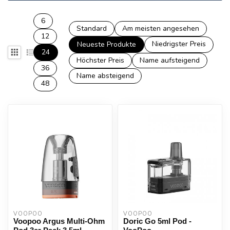
6
Standard
Am meisten angesehen
12
Niedrigster Preis
Neueste Produkte
24
Höchster Preis
Name aufsteigend
36
Name absteigend
48
VOOPOO
VOOPOO
Voopoo Argus Multi-Ohm
Doric Go 5ml Pod -