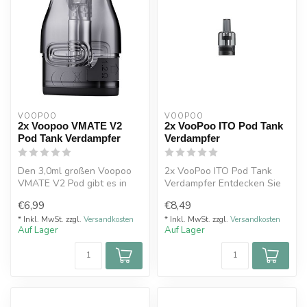
VOOPOO
VOOPOO
2x Voopoo VMATE V2
2x VooPoo ITO Pod Tank
Pod Tank Verdampfer
Verdampfer
Den 3,0ml großen Voopoo
2x VooPoo ITO Pod Tank
VMATE V2 Pod gibt es in
Verdampfer Entdecken Sie
einer DL (direkter
die nächste Stufe des
€6,99
€8,49
Lungenzug) od...
Dampfens m...
* Inkl. MwSt. zzgl.
Versandkosten
* Inkl. MwSt. zzgl.
Versandkosten
Auf Lager
Auf Lager