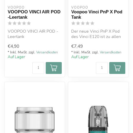
VOOPOO
VOOPOO
VOOPOO VINCI AIR POD
Voopoo Vinci PnP X Pod
-Leertank
Tank
VOOPOO VINCI AIR POD -
Der neue Vinci PnP X Pod
Leertank
des Vinci E120 ist zu allen
Coils der PnP X Familie
€4,90
€7,49
kom...
* Inkl. MwSt. zzgl.
Versandkosten
* Inkl. MwSt. zzgl.
Versandkosten
Auf Lager
Auf Lager