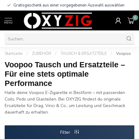
Trusted Shop Käuferschutz!
0
MENU
Startseite
/
ZUBEHÖR
/
TAUSCH & ERSATZTEILE
/
Voopoo
Voopoo Tausch und Ersatzteile –
Für eine stets optimale
Performance
Halte deine Voopoo E-Zigarette in Bestform – mit passenden
Coils, Pods und Glasteilen. Bei OXYZIG findest du originale
Ersatzteile für Drag, Vinci & Co., um Leistung und Geschmack
dauerhaft zu erhalten.
Filter