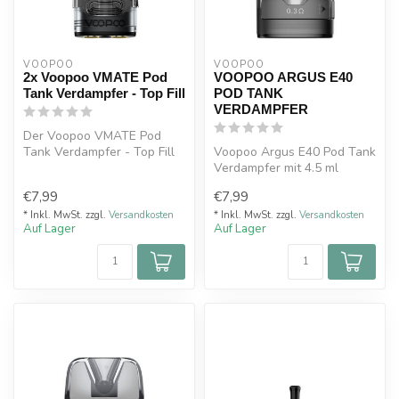
VOOPOO
VOOPOO
2x Voopoo VMATE Pod
VOOPOO ARGUS E40
Tank Verdampfer - Top Fill
POD TANK
VERDAMPFER
Der Voopoo VMATE Pod
Tank Verdampfer - Top Fill
Voopoo Argus E40 Pod Tank
mit 3 ml Füllvolumen ist ein
Verdampfer mit 4.5 ml
Ers...
Füllvolumen ist ein
€7,99
€7,99
Ersatztank m...
* Inkl. MwSt. zzgl.
Versandkosten
* Inkl. MwSt. zzgl.
Versandkosten
Auf Lager
Auf Lager