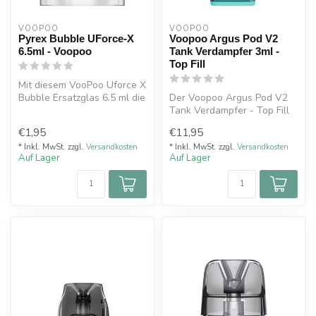
VOOPOO
VOOPOO
Pyrex Bubble UForce-X
Voopoo Argus Pod V2
6.5ml - Voopoo
Tank Verdampfer 3ml -
Top Fill
Mit diesem VooPoo Uforce X
Bubble Ersatzglas 6.5 ml die
Der Voopoo Argus Pod V2
Möglichkeit Ihren VooPoo...
Tank Verdampfer - Top Fill
mit 3 ml Füllvolumen ist ein
€1,95
€11,95
...
* Inkl. MwSt. zzgl.
Versandkosten
* Inkl. MwSt. zzgl.
Versandkosten
Auf Lager
Auf Lager