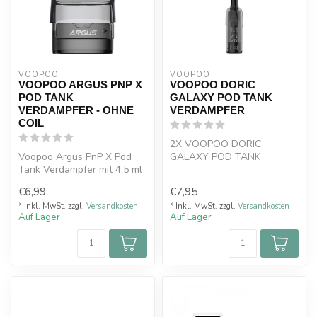
VOOPOO
VOOPOO
VOOPOO ARGUS PNP X
VOOPOO DORIC
POD TANK
GALAXY POD TANK
VERDAMPFER - OHNE
VERDAMPFER
COIL
2X VOOPOO DORIC
Voopoo Argus PnP X Pod
GALAXY POD TANK
Tank Verdampfer mit 4.5 ml
VERDAMPFER Die Voopoo
Füllvolumen ist ein
Doric Galaxy Pod Tank Ver...
€6,99
€7,95
Ersatztank...
* Inkl. MwSt. zzgl.
Versandkosten
* Inkl. MwSt. zzgl.
Versandkosten
Auf Lager
Auf Lager