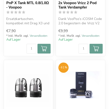
PnP X Tank MTL 0.8/1.0Ω
2x Voopoo Vrizz 2 Pod
- Voopoo
Tank Verdampfer
Ersatzkartuschen,
Dank VooPoo’s iCOSM Code
kompatibel mit Drag X3 und
2.0 begeistern die Vrizz V2
S3 Mods.
Pods mit einer
€7,90
€9,99
Füllmenge: 5 ml, seitlich...
unverfälscht...
* Inkl. MwSt. zzgl.
Versandkosten
* Inkl. MwSt. zzgl.
Versandkosten
Auf Lager
Auf Lager
-61%