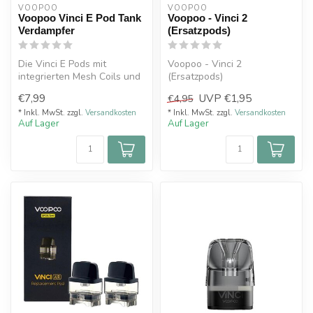
VOOPOO
VOOPOO
Voopoo Vinci E Pod Tank
Voopoo - Vinci 2
Verdampfer
(Ersatzpods)
Die Vinci E Pods mit
Voopoo - Vinci 2
integrierten Mesh Coils und
(Ersatzpods)
transparenten PCTG Pods
€7,99
UVP
€1,95
€4,95
bieten ...
* Inkl. MwSt. zzgl.
Versandkosten
* Inkl. MwSt. zzgl.
Versandkosten
Auf Lager
Auf Lager