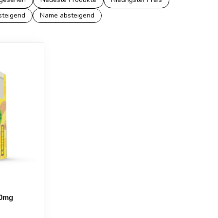
steigend
Name absteigend
20mg