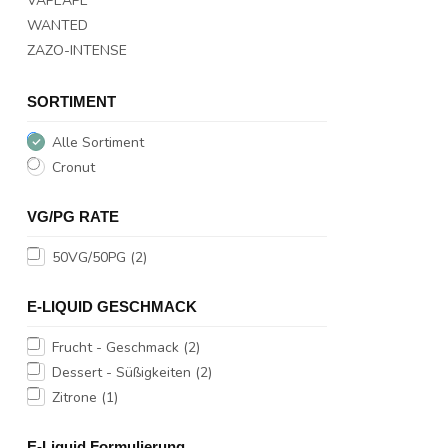
VAPEAPE
WANTED
ZAZO-INTENSE
SORTIMENT
Alle Sortiment
Cronut
VG/PG RATE
50VG/50PG
(2)
E-LIQUID GESCHMACK
Frucht - Geschmack
(2)
Dessert - Süßigkeiten
(2)
Zitrone
(1)
E-Liquid Formulierung