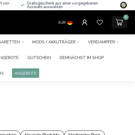
rt von
Gratisgeschenk aus einer vorgegebenen
Auswahl auswählen
0
EUR
IGARETTEN
MODS / AKKUTRÄGER
VERDAMPFER
NGEBOTE
GUTSCHEIN
DEMNÄCHST IM SHOP
IN
ANGEBOTE
ngesehen
Neueste Produkte
Niedrigster Preis