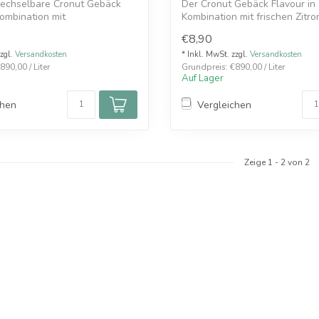
echselbare Cronut Gebäck
Der Cronut Gebäck Flavour in
Kombination mit
Kombination mit frischen Zitro
lade & ...
€8,90
zzgl.
Versandkosten
* Inkl. MwSt. zzgl.
Versandkosten
890,00 / Liter
Grundpreis: €890,00 / Liter
Auf Lager
chen
Vergleichen
Zeige
1
-
2
von 2