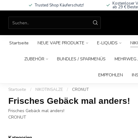
Kostenloser V
Trusted Shop Käuferschutz!
ab 29 € Beste
Startseite
NEUE VAPE PRODUKTE
E-LIQUIDS
NIK
ZUBEHÖR
BUNDLES / SPARMENÜS
MEHRWEG /
EMPFOHLEN
IN
Startseite
/
NIKOTINSALZE
/
CRONUT
Frisches Gebäck mal anders!
Frisches Gebäck mal anders!
CRONUT
Kategorien