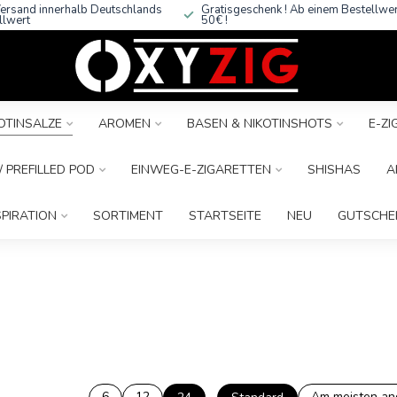
ersand innerhalb Deutschlands
Gratisgeschenk ! Ab einem Bestellwe
llwert
50€ !
OTINSALZE
AROMEN
BASEN & NIKOTINSHOTS
E-Z
 PREFILLED POD
EINWEG-E-ZIGARETTEN
SHISHAS
A
SPIRATION
SORTIMENT
STARTSEITE
NEU
GUTSCHE
6
12
Am meisten a