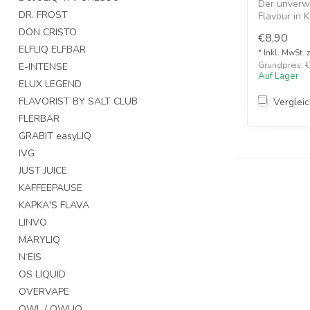
Der unverw
DR. FROST
Flavour in 
Kirschmarme
DON CRISTO
€8,90
ELFLIQ ELFBAR
* Inkl. MwSt. 
Grundpreis: €
E-INTENSE
Auf Lager
ELUX LEGEND
FLAVORIST BY SALT CLUB
Verglei
FLERBAR
GRABIT easyLIQ
IVG
JUST JUICE
KAFFEEPAUSE
KAPKA'S FLAVA
LINVO
MARYLIQ
N‘EIS
OS LIQUID
OVERVAPE
OWL / OWLIQ