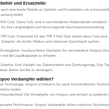
ehör und Ersatzteile:
 auch eine breite Palette an Zubehör und Ersatzteilen, um sicherzuste
eistung bietet.
PnP Coils:
Diese Coils sind in verschiedenen Widerständen erhältlich,
 für ihre Langlebigkeit und hervorragende Geschmacksentwicklung.
TPP Coils:
Entwickelt für den TPP X Pod Tank, bieten diese Coils eine
ür Dampfer, die dichte Wolken und intensiven Geschmack suchen.
Ersatzgläser:
Austauschbare Glastanks für verschiedene Voopoo Verd
 und die Liquidkapazität zu erhalten.
Zubehör:
Eine Vielzahl von Zubehörteilen wie Dichtungsringe, Drip Ti
auer deiner Geräte zu verlängern.
poo Verdampfer wählen?
ive Technologie:
Voopoo ist bekannt für seine fortschrittlichen Technol
lebnis bieten.
rfreundlichkeit:
Die Verdampfer von Voopoo sind einfach zu bedienen u
gsstarke Performance:
Voopoo Verdampfer liefern intensive Geschmack