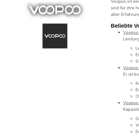
Voopoo ist ei
sind für ihre 
aller Erfahru
Beliebte 
Voopoo 
Leistun
L
E
S
Voopoo
Er ist k
K
E
O
Voopoo
Kapazit
G
V
E