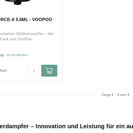
RCE-X 5.5ML - VOOPOO
starker Wolkenwerfer – der
Tank von VooPoo
zzgl.
Versandkosten
chen
Zeige
1
-
4
von 4
erdampfer – Innovation und Leistung für ein 