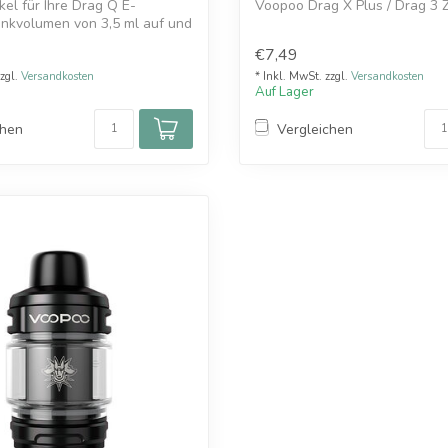
kel für Ihre Drag Q E-
Voopoo Drag X Plus / Drag 3 
ankvolumen von 3,5 ml auf und
€7,49
zzgl.
Versandkosten
* Inkl. MwSt. zzgl.
Versandkosten
Auf Lager
chen
Vergleichen