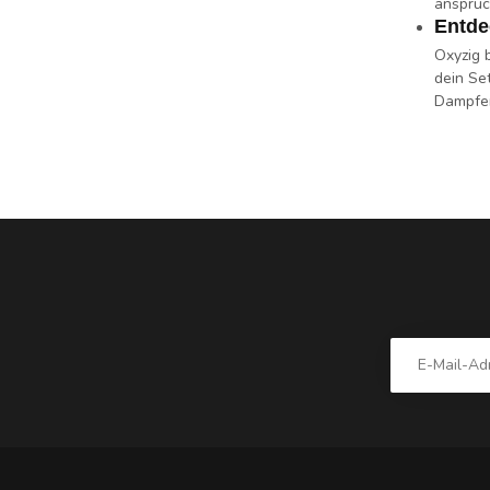
anspruc
Entde
Oxyzig 
dein Se
Dampfer