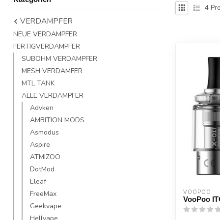
4
Pro
VERDAMPFER
NEUE VERDAMPFER
FERTIGVERDAMPFER
SUBOHM VERDAMPFER
MESH VERDAMFER
MTL TANK
ALLE VERDAMPFER
Advken
AMBITION MODS
Asmodus
Aspire
ATMIZOO
DotMod
Eleaf
VOOPOO
FreeMax
VooPoo IT
Geekvape
Hellvape