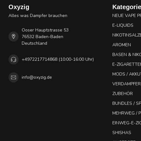
Oxyzig
Kategori
Alles was Dampfer brauchen
NEUE VAPE 
E-LIQUIDS
Ooser Hauptstrasse 53
NIKOTINSALZ
76532 Baden-Baden
Deutschland
AROMEN
BASEN & NIK
+4972217714868 (10:00-16:00 Uhr)
E-ZIGARETTE
MODS / AKK
info@oxyzig.de
VERDAMPFER
ZUBEHÖR
BUNDLES / 
MEHRWEG / P
EINWEG-E-Z
SHISHAS