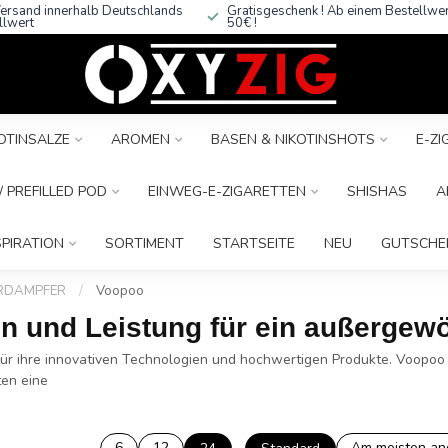
ersand innerhalb Deutschlands
Gratisgeschenk ! Ab einem Bestellwe
llwert
50€ !
OTINSALZE
AROMEN
BASEN & NIKOTINSHOTS
E-Z
 PREFILLED POD
EINWEG-E-ZIGARETTEN
SHISHAS
A
SPIRATION
SORTIMENT
STARTSEITE
NEU
GUTSCHE
ERDAMPFER
/
Voopoo
n und Leistung für ein außergew
 für ihre innovativen Technologien und hochwertigen Produkte. Voopoo
ten eine
6
12
Am meisten a