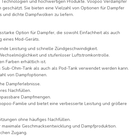
iven Technologien und hochwertigen Produkte. Voopoo Verdampfer
gn geschätzt. Sie bieten eine Vielzahl von Optionen für Dampfer
s und dichte Dampfwolken zu liefern.
ngsstarke Option für Dampfer, die sowohl Einfachheit als auch
ng eines Mod-Geräts.
ende Leistung und schnelle Zündgeschwindigkeit.
Wechselmöglichkeit und stufenloser Luftstromkontrolle.
 Farben erhältlich ist.
 als Sub-Ohm-Tank als auch als Pod-Tank verwendet werden kann.
elzahl von Dampfoptionen.
che Dampferlebnisse.
eres Nachfüllen.
l anpassbare Dampfmengen.
opoo-Familie und bietet eine verbesserte Leistung und größere
sitzungen ohne häufiges Nachfüllen.
für maximale Geschmacksentwicklung und Dampfproduktion.
fachen Zugang.