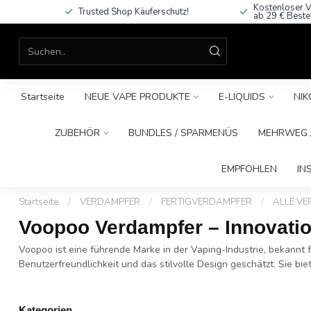
Kostenloser V
Trusted Shop Käuferschutz!
ab 29 € Beste
Startseite
NEUE VAPE PRODUKTE
E-LIQUIDS
NIK
ZUBEHÖR
BUNDLES / SPARMENÜS
MEHRWEG /
EMPFOHLEN
IN
Startseite
/
VERDAMPFER
/
FERTIGVERDAMPFER
/
ALLE V
Voopoo Verdampfer – Innovatio
Voopoo ist eine führende Marke in der Vaping-Industrie, bekannt
Benutzerfreundlichkeit und das stilvolle Design geschätzt. Sie bie
Kategorien