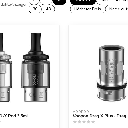
24
Standard
dukte
Anzeigen:
36
48
Höchster Preis
Name auf
VOOPOO
O-X Pod 3,5ml
Voopoo Drag X Plus / Drag