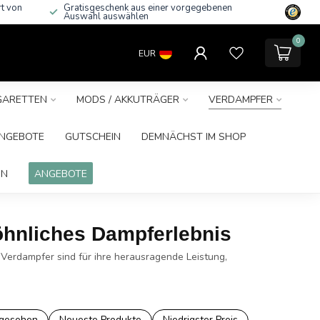
rt von
Gratisgeschenk aus einer vorgegebenen
Auswahl auswählen
0
EUR
IGARETTEN
MODS / AKKUTRÄGER
VERDAMPFER
NGEBOTE
GUTSCHEIN
DEMNÄCHST IM SHOP
IN
ANGEBOTE
öhnliches Dampferlebnis
 Verdampfer sind für ihre herausragende Leistung,
ngesehen
Neueste Produkte
Niedrigster Preis