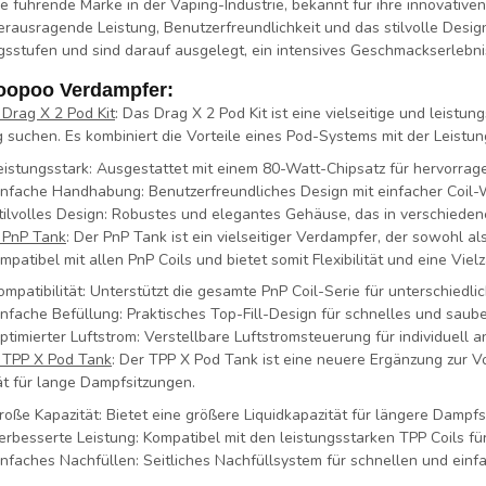
ne führende Marke in der Vaping-Industrie, bekannt für ihre innovat
herausragende Leistung, Benutzerfreundlichkeit und das stilvolle Desi
ngsstufen und sind darauf ausgelegt, ein intensives Geschmackserlebni
Voopoo Verdampfer:
Drag X 2 Pod Kit
:
Das Drag X 2 Pod Kit ist eine vielseitige und leistu
g suchen. Es kombiniert die Vorteile eines Pod-Systems mit der Leistu
eistungsstark:
Ausgestattet mit einem 80-Watt-Chipsatz für hervorrag
infache Handhabung:
Benutzerfreundliches Design mit einfacher Coil-
tilvolles Design:
Robustes und elegantes Gehäuse, das in verschiedenen
 PnP Tank
:
Der PnP Tank ist ein vielseitiger Verdampfer, der sowohl
ompatibel mit allen PnP Coils und bietet somit Flexibilität und eine Vi
ompatibilität:
Unterstützt die gesamte PnP Coil-Serie für unterschiedli
infache Befüllung:
Praktisches Top-Fill-Design für schnelles und saub
ptimierter Luftstrom:
Verstellbare Luftstromsteuerung für individuel
 TPP X Pod Tank
:
Der TPP X Pod Tank ist eine neuere Ergänzung zur Vo
ät für lange Dampfsitzungen.
roße Kapazität:
Bietet eine größere Liquidkapazität für längere Dampf
erbesserte Leistung:
Kompatibel mit den leistungsstarken TPP Coils 
infaches Nachfüllen:
Seitliches Nachfüllsystem für schnellen und ein