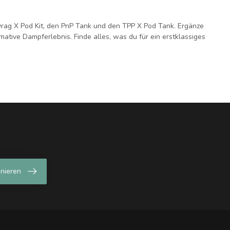
rag X Pod Kit, den PnP Tank und den TPP X Pod Tank. Ergänze
ative Dampferlebnis. Finde alles, was du für ein erstklassiges
nieren