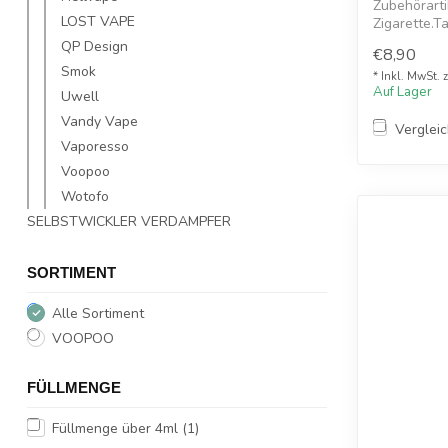
Zubehörarti
LOST VAPE
Zigarette.T
wird o...
QP Design
€8,90
Smok
* Inkl. MwSt. 
Auf Lager
Uwell
Vandy Vape
Verglei
Vaporesso
Voopoo
Wotofo
SELBSTWICKLER VERDAMPFER
SORTIMENT
Alle Sortiment
VOOPOO
FÜLLMENGE
Füllmenge über 4ml
(1)