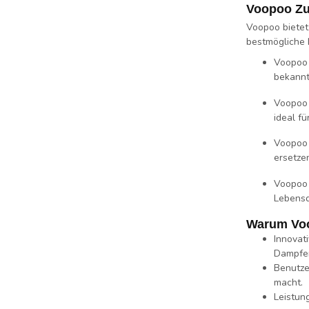
Voopoo Zub
Voopoo bietet
bestmögliche L
Voopoo 
bekannt
Voopoo 
ideal f
Voopoo 
ersetzen
Voopoo 
Lebensd
Warum Voo
Innovat
Dampfer
Benutze
macht.
Leistun