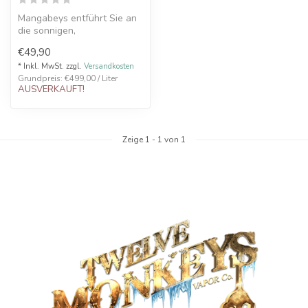
Mangabeys entführt Sie an
die sonnigen,
unbeschwerten Strände der
€49,90
Karibik.
Dies...
* Inkl. MwSt. zzgl.
Versandkosten
Grundpreis: €499,00 / Liter
AUSVERKAUFT!
Zeige
1
-
1
von 1