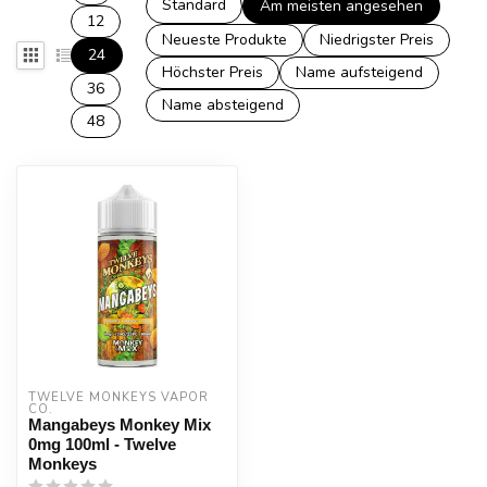
Standard
Am meisten angesehen
12
Neueste Produkte
Niedrigster Preis
24
Höchster Preis
Name aufsteigend
36
Name absteigend
48
TWELVE MONKEYS VAPOR 
CO.
Mangabeys Monkey Mix
0mg 100ml - Twelve
Monkeys