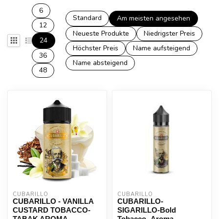
6
Standard
Am meisten angesehen
12
Neueste Produkte
Niedrigster Preis
24
Höchster Preis
Name aufsteigend
36
Name absteigend
48
CUBARILLO
CUBARILLO
CUBARILLO - VANILLA
CUBARILLO-
CUSTARD TOBACCO-
SIGARILLO-Bold
TABAK AROMA
Tobacco -Aroma