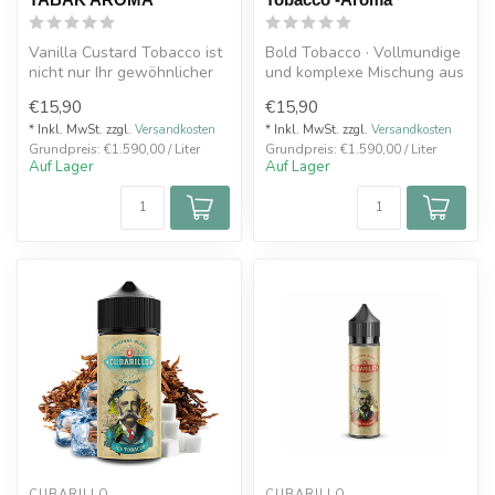
Vanilla Custard Tobacco ist
Bold Tobacco · Vollmundige
nicht nur Ihr gewöhnlicher
und komplexe Mischung aus
Tabakgeschmack – dieser
aromatischen Noten, die in
€15,90
€15,90
G...
...
* Inkl. MwSt. zzgl.
Versandkosten
* Inkl. MwSt. zzgl.
Versandkosten
Grundpreis: €1.590,00 / Liter
Grundpreis: €1.590,00 / Liter
Auf Lager
Auf Lager
CUBARILLO
CUBARILLO