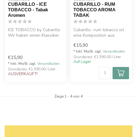
CUBARILLO - ICE
CUBARILLO - RUM
TOBACCO - Tabak
TOBACCO AROMA
Aromen
TABAK
ICE TOBACCO by Cubarillo
Cubarillo -rum tobacco ist
Wir haben einen Klassiker
eine Komposition aus
mit einer Mischung aus
feinstem, gereiftem Rum der
€15,90
Taba...
auf ...
* Inkl. MwSt. zzgl.
Versandkosten
€15,90
Grundpreis: €1.590,00 / Liter
Auf Lager
* Inkl. MwSt. zzgl.
Versandkosten
Grundpreis: €1.590,00 / Liter
AUSVERKAUFT!
Zeige
1
-
4
von 4