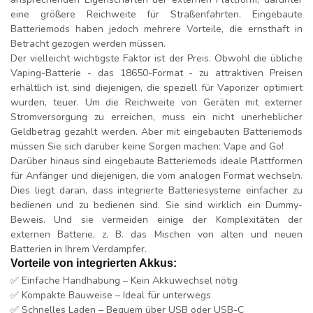
eine größere Reichweite für Straßenfahrten. Eingebaute
Batteriemods haben jedoch mehrere Vorteile, die ernsthaft in
Betracht gezogen werden müssen.
Der vielleicht wichtigste Faktor ist der Preis. Obwohl die übliche
Vaping-Batterie - das 18650-Format - zu attraktiven Preisen
erhältlich ist, sind diejenigen, die speziell für Vaporizer optimiert
wurden, teuer. Um die Reichweite von Geräten mit externer
Stromversorgung zu erreichen, muss ein nicht unerheblicher
Geldbetrag gezahlt werden. Aber mit eingebauten Batteriemods
müssen Sie sich darüber keine Sorgen machen: Vape and Go!
Darüber hinaus sind eingebaute Batteriemods ideale Plattformen
für Anfänger und diejenigen, die vom analogen Format wechseln.
Dies liegt daran, dass integrierte Batteriesysteme einfacher zu
bedienen und zu bedienen sind. Sie sind wirklich ein Dummy-
Beweis. Und sie vermeiden einige der Komplexitäten der
externen Batterie, z. B. das Mischen von alten und neuen
Batterien in Ihrem Verdampfer.
Vorteile von integrierten Akkus:
✅
Einfache Handhabung
– Kein Akkuwechsel nötig
✅
Kompakte Bauweise
– Ideal für unterwegs
✅
Schnelles Laden
– Bequem über USB oder USB-C