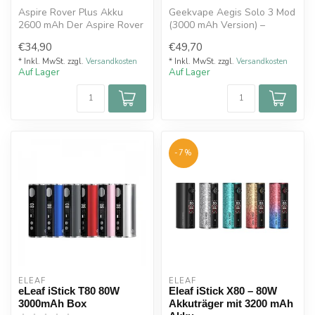
Aspire Rover Plus Akku
Geekvape Aegis Solo 3 Mod
2600 mAh Der Aspire Rover
(3000 mAh Version) –
Plus Akku hat eine Kapazität
Leistungsstarker Akkuträger
€34,90
€49,70
vo...
mit u...
* Inkl. MwSt. zzgl.
Versandkosten
* Inkl. MwSt. zzgl.
Versandkosten
Auf Lager
Auf Lager
-7%
ELEAF
ELEAF
eLeaf iStick T80 80W
Eleaf iStick X80 – 80W
3000mAh Box
Akkuträger mit 3200 mAh