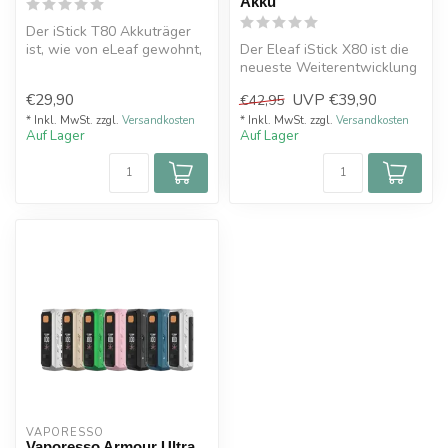
Akku
Der iStick T80 Akkuträger
ist, wie von eLeaf gewohnt,
Der Eleaf iStick X80 ist die
hochwertig gefertigt und v...
neueste Weiterentwicklung
der beliebten iStick-Seri...
€29,90
UVP
€39,90
€42,95
* Inkl. MwSt. zzgl.
Versandkosten
* Inkl. MwSt. zzgl.
Versandkosten
Auf Lager
Auf Lager
VAPORESSO 
Vaporesso Armour Ultra