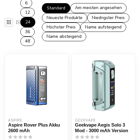
6
Am meisten angesehen
Standard
12
Neueste Produkte
Niedrigster Preis
24
Höchster Preis
Name aufsteigend
36
Name absteigend
48
ASPIRE
GEEKVAPE
Aspire Rover Plus Akku
Geekvape Aegis Solo 3
2600 mAh
Mod - 3000 mAh Version