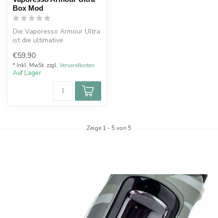
Box Mod
Die Vaporesso Armour Ultra
ist die ultimative
Weiterentwicklung der
€59,90
Armour-Serie...
* Inkl. MwSt. zzgl.
Versandkosten
Auf Lager
Zeige
1
-
5
von 5