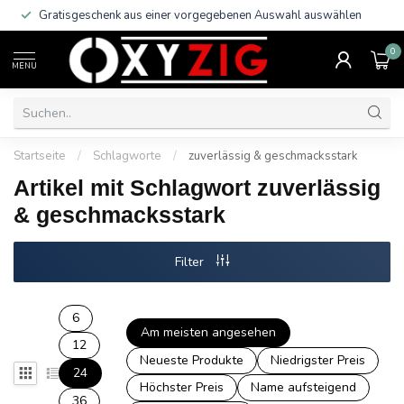
Gratisgeschenk aus einer vorgegebenen Auswahl auswählen
0
MENU
Startseite
/
Schlagworte
/
zuverlässig & geschmacksstark
Artikel mit Schlagwort zuverlässig
& geschmacksstark
Filter
6
Am meisten angesehen
12
Neueste Produkte
Niedrigster Preis
24
Höchster Preis
Name aufsteigend
36