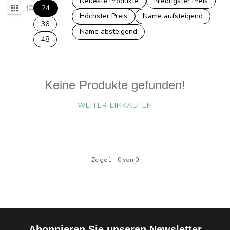
Neueste Produkte
Niedrigster Preis
24
Höchster Preis
Name aufsteigend
36
Name absteigend
48
Keine Produkte gefunden!
WEITER EINKAUFEN
Zeige
1
-
0
von 0
Abonnieren Sie unseren Newsletter