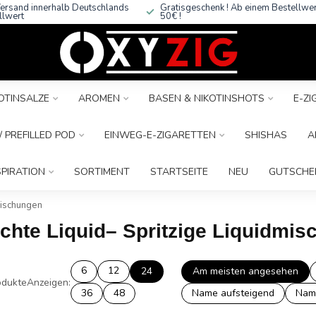
ersand innerhalb Deutschlands
Gratisgeschenk ! Ab einem Bestellwe
llwert
50€ !
OTINSALZE
AROMEN
BASEN & NIKOTINSHOTS
E-Z
 PREFILLED POD
EINWEG-E-ZIGARETTEN
SHISHAS
A
SPIRATION
SORTIMENT
STARTSEITE
NEU
GUTSCHE
dmischungen
rüchte Liquid– Spritzige Liquidmi
6
12
24
Am meisten angesehen
dukte
Anzeigen:
36
48
Name aufsteigend
Nam