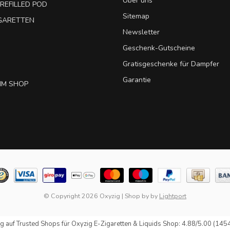
Über uns
REFILLED POD
Sitemap
IGARETTEN
Newsletter
Geschenk-Gutscheine
Gratisgeschenke für Dampfer
Garantie
IM SHOP
© Copyright 2026 Oxyzig
|
Shop by
by
Lightport
g auf
Trusted Shops
für Oxyzig E-Zigaretten & Liquids Shop: 4.88/5.00 (145