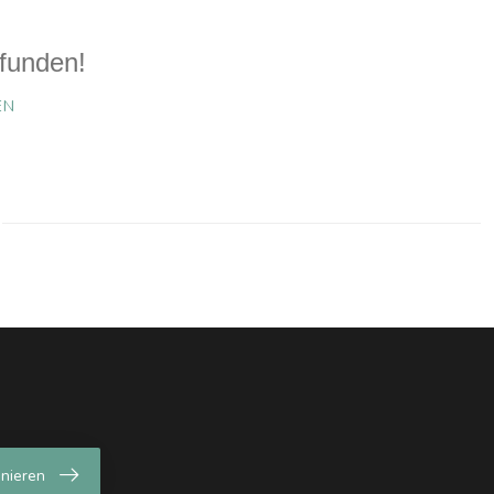
funden!
EN
nieren