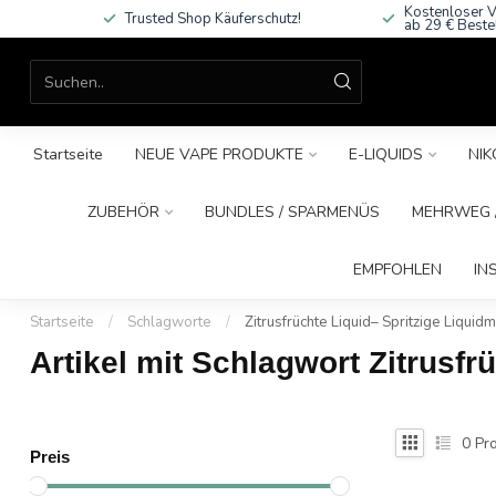
Kostenloser V
Trusted Shop Käuferschutz!
ab 29 € Beste
Startseite
NEUE VAPE PRODUKTE
E-LIQUIDS
NIK
ZUBEHÖR
BUNDLES / SPARMENÜS
MEHRWEG /
EMPFOHLEN
IN
Startseite
/
Schlagworte
/
Zitrusfrüchte Liquid– Spritzige Liqui
Artikel mit Schlagwort Zitrusf
0
Pro
Preis