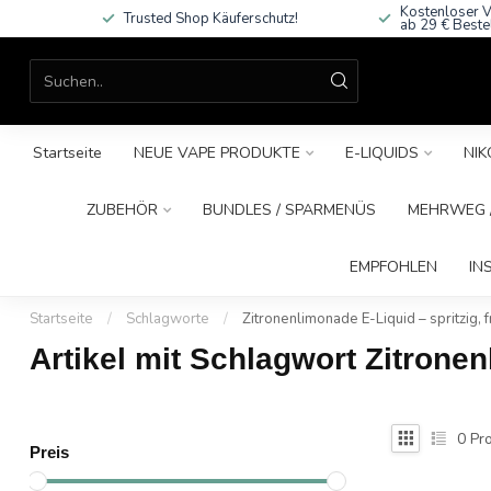
Kostenloser V
Trusted Shop Käuferschutz!
ab 29 € Beste
Startseite
NEUE VAPE PRODUKTE
E-LIQUIDS
NIK
ZUBEHÖR
BUNDLES / SPARMENÜS
MEHRWEG /
EMPFOHLEN
IN
Startseite
/
Schlagworte
/
Zitronenlimonade E-Liquid – spritzig, f
Artikel mit Schlagwort Zitronen
0
Pro
Preis