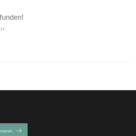
funden!
EN
nieren