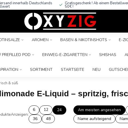
ersand innerhalb Deutschlands
Gratisgeschenk ! Ab einem Bestellwe
llwert
50€ !
OTINSALZE
AROMEN
BASEN & NIKOTINSHOTS
E-Z
 PREFILLED POD
EINWEG-E-ZIGARETTEN
SHISHAS
A
SPIRATION
SORTIMENT
STARTSEITE
NEU
GUTSCHE
risch & süß
limonade E-Liquid – spritzig, fris
6
12
24
Am meisten angesehen
dukte
Anzeigen:
36
48
Name aufsteigend
Nam