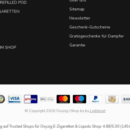
Über uns
REFILLED POD
Sitemap
IGARETTEN
Newsletter
Geschenk-Gutscheine
Gratisgeschenke für Dampfer
Garantie
IM SHOP
© Copyright 2026 Oxyzig
|
Shop by
by
Lightport
g auf
Trusted Shops
für Oxyzig E-Zigaretten & Liquids Shop: 4.88/5.00 (145