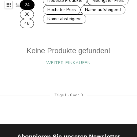
Neueste Produkte
Niedrigster Preis
24
Höchster Preis
Name aufsteigend
36
Name absteigend
48
Keine Produkte gefunden!
WEITER EINKAUFEN
Zeige
1
-
0
von 0
Abonnieren Sie unseren Newsletter