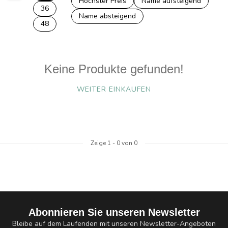
Höchster Preis
Name aufsteigend
36
Name absteigend
48
Keine Produkte gefunden!
WEITER EINKAUFEN
Zeige
1
-
0
von 0
Abonnieren Sie unseren Newsletter
Bleibe auf dem Laufenden mit unseren Newsletter-Angeboten