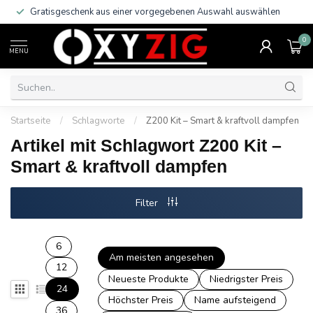
Gratisgeschenk aus einer vorgegebenen Auswahl auswählen
0
MENU
Startseite
/
Schlagworte
/
Z200 Kit – Smart & kraftvoll dampfen
Artikel mit Schlagwort Z200 Kit –
Smart & kraftvoll dampfen
Filter
6
Am meisten angesehen
12
Neueste Produkte
Niedrigster Preis
24
Höchster Preis
Name aufsteigend
36