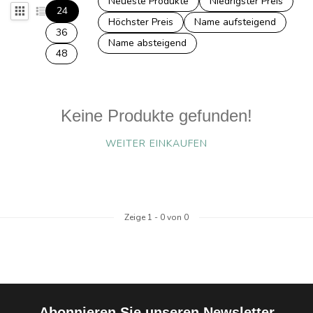
Neueste Produkte
Niedrigster Preis
24
Höchster Preis
Name aufsteigend
36
Name absteigend
48
Keine Produkte gefunden!
WEITER EINKAUFEN
Zeige
1
-
0
von 0
Abonnieren Sie unseren Newsletter