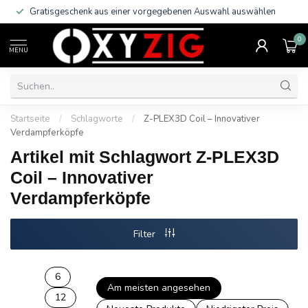
Gratisgeschenk aus einer vorgegebenen Auswahl auswählen
0
MENU
Startseite
/
Schlagworte
/
Z-PLEX3D Coil – Innovativer
Verdampferköpfe
Artikel mit Schlagwort Z-PLEX3D
Coil – Innovativer
Verdampferköpfe
Filter
6
Am meisten angesehen
12